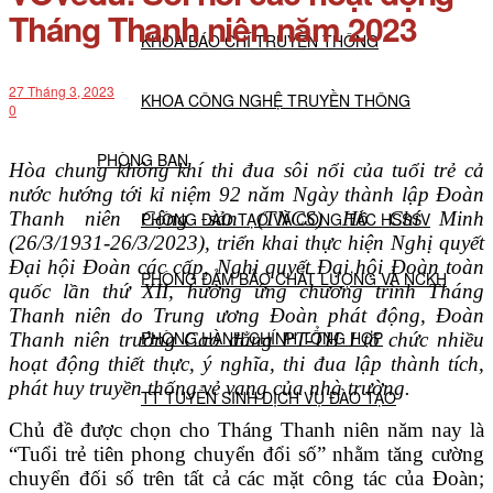
Tháng Thanh niên năm 2023
KHOA BÁO CHÍ TRUYỀN THÔNG
27 Tháng 3, 2023
KHOA CÔNG NGHỆ TRUYỀN THÔNG
0
PHÒNG BAN
Hòa chung không khí thi đua sôi nổi của tuổi trẻ cả
nước hướng tới kỉ niệm 92 năm Ngày thành lập Đoàn
Thanh niên Cộng sản (TNCS) Hồ Chí Minh
PHÒNG ĐÀO TẠO VÀ CÔNG TÁC HSSSV
(26/3/1931-26/3/2023), triển khai thực hiện Nghị quyết
Đại hội Đoàn các cấp, Nghị quyết Đại hội Đoàn toàn
PHÒNG ĐẢM BẢO CHẤT LƯỢNG VÀ NCKH
quốc lần thứ XII, hưởng ứng chương trình Tháng
Thanh niên do Trung ương Đoàn phát động, Đoàn
PHÒNG HÀNH CHÍNH TỔNG HỢP
Thanh niên trường Cao đẳng PT-TH I tổ chức nhiều
hoạt động thiết thực, ý nghĩa, thi đua lập thành tích,
phát huy truyền thống vẻ vang của nhà trường
.
TT TUYỂN SINH DỊCH VỤ ĐÀO TẠO
Chủ đề được chọn cho Tháng Thanh niên năm nay là
“Tuổi trẻ tiên phong chuyển đổi số” nhằm tăng cường
NGHIÊN CỨU KHOA HỌC
chuyển đối số trên tất cả các mặt công tác của Đoàn;