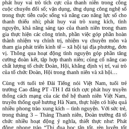
phát huy vai trò tích cực của thanh niên trong công
VĂN BẢN
cuộc chuyển đổi số; vận dụng, ứng dụng công nghệ số
trong thực tiễn cuộc sống và nâng cao năng lực số cho
thanh thiếu nhi; phát huy vai trò xung kích, tình
THƯ VIỆN
nguyện, khả năng sáng tạo của thanh niên trong tham
gia thực hiện các công trình, phần việc góp phần hoàn
thành nhiệm vụ chính trị, nhiệm vụ chuyên môn và
tham gia phát triển kinh tế – xã hội tại địa phương, đơn
vị. Thông qua hoạt động tình nguyện góp phần tăng
cường đoàn kết, tập hợp thanh niên; củng cố nâng cao
chất lượng tổ chức Đoàn, Hội, khẳng định vị trí, vai trò
của tổ chức Đoàn, Hội trong thanh niên và xã hội…
Cùng với tuổi trẻ Đài Tiếng nói Việt Nam, tuổi trẻ
trường Cao đẳng PT -TH I đã tích cực phát huy truyền
thống cách mạng của các thế hệ thanh niên Việt Nam,
truyền thống quê hương Hà Nam, thực hiện có hiệu quả
nhiều phong trào xung kích – tình nguyện. Với sức trẻ,
trong tháng 3 – Tháng Thanh niên, Đoàn trường đã tổ
chức nhiều hoạt động ý nghĩa, thiết thực như: Phát
động phong trào “Thi đua học tập tốt, rèn luyện tốt