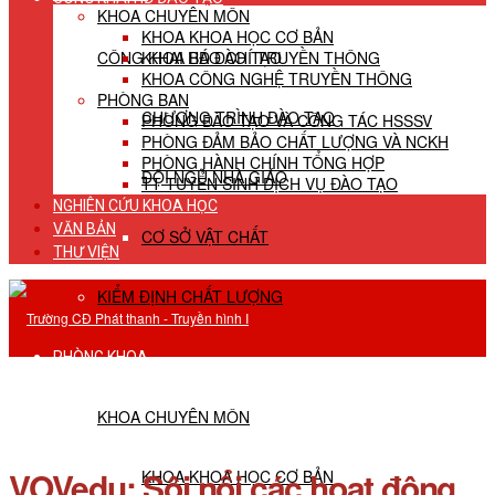
KHOA CHUYÊN MÔN
KHOA KHOA HỌC CƠ BẢN
CÔNG KHAI HĐ ĐÀO TẠO
KHOA BÁO CHÍ TRUYỀN THÔNG
KHOA CÔNG NGHỆ TRUYỀN THÔNG
PHÒNG BAN
CHƯƠNG TRÌNH ĐÀO TẠO
PHÒNG ĐÀO TẠO VÀ CÔNG TÁC HSSSV
PHÒNG ĐẢM BẢO CHẤT LƯỢNG VÀ NCKH
PHÒNG HÀNH CHÍNH TỔNG HỢP
ĐỘI NGŨ NHÀ GIÁO
TT TUYỂN SINH DỊCH VỤ ĐÀO TẠO
NGHIÊN CỨU KHOA HỌC
VĂN BẢN
CƠ SỞ VẬT CHẤT
THƯ VIỆN
KIỂM ĐỊNH CHẤT LƯỢNG
PHÒNG KHOA
KHOA CHUYÊN MÔN
VOVedu: Sôi nổi các hoạt động
KHOA KHOA HỌC CƠ BẢN