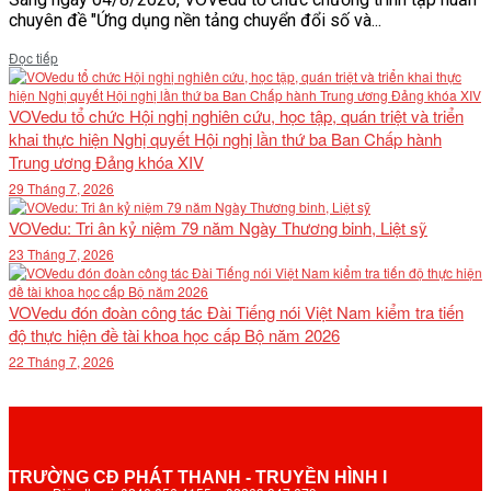
chuyên đề "Ứng dụng nền tảng chuyển đổi số và...
Details
Đọc tiếp
VOVedu tổ chức Hội nghị nghiên cứu, học tập, quán triệt và triển
khai thực hiện Nghị quyết Hội nghị lần thứ ba Ban Chấp hành
Trung ương Đảng khóa XIV
29 Tháng 7, 2026
VOVedu: Tri ân kỷ niệm 79 năm Ngày Thương binh, Liệt sỹ
23 Tháng 7, 2026
VOVedu đón đoàn công tác Đài Tiếng nói Việt Nam kiểm tra tiến
độ thực hiện đề tài khoa học cấp Bộ năm 2026
22 Tháng 7, 2026
TRƯỜNG CĐ PHÁT THANH - TRUYỀN HÌNH I