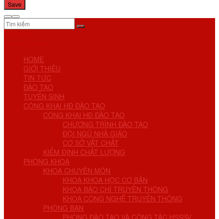
No Result
View All Result
HOME
GIỚI THIỆU
TIN TỨC
ĐÀO TẠO
TUYỂN SINH
CÔNG KHAI HĐ ĐÀO TẠO
CÔNG KHAI HĐ ĐÀO TẠO
CHƯƠNG TRÌNH ĐÀO TẠO
ĐỘI NGŨ NHÀ GIÁO
CƠ SỞ VẬT CHẤT
KIỂM ĐỊNH CHẤT LƯỢNG
PHÒNG KHOA
KHOA CHUYÊN MÔN
KHOA KHOA HỌC CƠ BẢN
KHOA BÁO CHÍ TRUYỀN THÔNG
KHOA CÔNG NGHỆ TRUYỀN THÔNG
PHÒNG BAN
PHÒNG ĐÀO TẠO VÀ CÔNG TÁC HSSSV