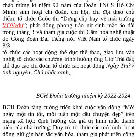
chào mừng kỉ niệm 92 năm của Đoàn TNCS Hồ Chí
Minh;
sinh hoạt chi đoàn, chi hội, chi đội theo chủ
điểm; tổ chức Cuộc thi “Dựng clip hay về mái trường
VOVedu
”; phát động phong trào nữ sinh mặc áo dài
trong tháng 3 và tham gia cuộc thi Cắm hoa nghệ thuật
do Công đoàn Đài Tiếng nói Việt Nam tổ chức ngày
8/3;
tổ chức các hoạt động thể dục thể thao, giao lưu văn
nghệ; tổ chức các chương trình hưởng ứng Giờ Trái đất;
chỉ đạo các chi đoàn tổ chức các hoạt động
Ngày Thứ 7
tình nguyện, Chủ nhật xanh
,…
BCH Đoàn trường nhiệm kỳ 2022-2024
BCH Đoàn tăng cường triển khai cuộc vận động “Mỗi
ngày một tin tốt, mỗi tuần một câu chuyện đẹp” trên
mạng xã hội; định hướng các giá trị hình mẫu thanh
niên của nhà trường; Duy trì, tổ chức các mô hình, hoạt
động giữ gìn bản sắc văn hóa, tham gia phát triển công