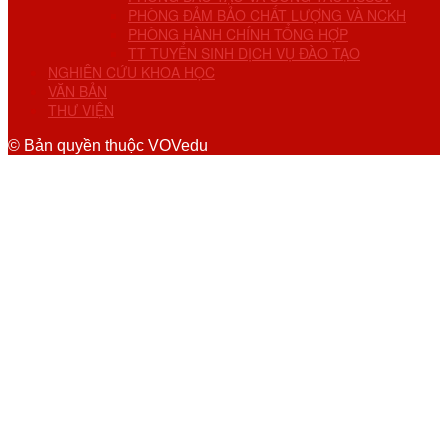
PHÒNG ĐẢM BẢO CHẤT LƯỢNG VÀ NCKH
PHÒNG HÀNH CHÍNH TỔNG HỢP
TT TUYỂN SINH DỊCH VỤ ĐÀO TẠO
NGHIÊN CỨU KHOA HỌC
VĂN BẢN
THƯ VIỆN
© Bản quyền thuộc VOVedu