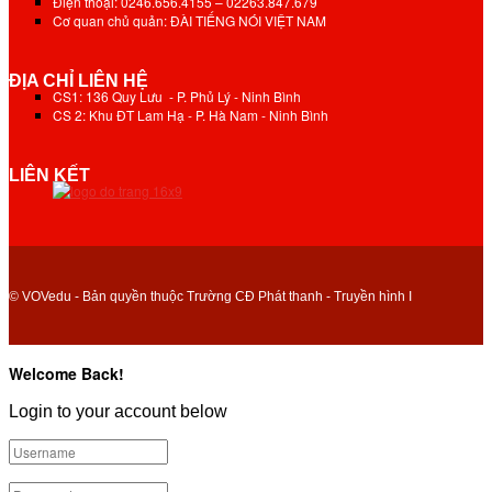
Điện thoại: 0246.656.4155 – 02263.847.679
Cơ quan chủ quản: ĐÀI TIẾNG NÓI VIỆT NAM
ĐỊA CHỈ LIÊN HỆ
CS1: 136 Quy Lưu - P. Phủ Lý - Ninh Bình
CS 2: Khu ĐT Lam Hạ - P. Hà Nam - Ninh Bình
LIÊN KẾT
© VOVedu - Bản quyền thuộc Trường CĐ Phát thanh - Truyền hình I
Welcome Back!
Login to your account below