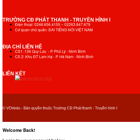
TRƯỜNG CĐ PHÁT THANH - TRUYỀN HÌNH I
Điện thoại: 0246.656.4155 – 02263.847.679
Cơ quan chủ quản: ĐÀI TIẾNG NÓI VIỆT NAM
ĐỊA CHỈ LIÊN HỆ
CS1: 136 Quy Lưu - P. Phủ Lý - Ninh Bình
CS 2: Khu ĐT Lam Hạ - P. Hà Nam - Ninh Bình
LIÊN KẾT
© VOVedu - Bản quyền thuộc Trường CĐ Phát thanh - Truyền hình I
Welcome Back!