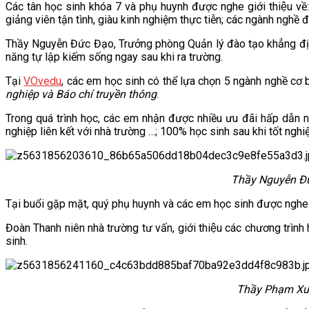
Các tân học sinh khóa 7 và phụ huynh được nghe giới thiệu vê
VĂN BẢN
giảng viên tận tình, giàu kinh nghiệm thực tiễn; các ngành nghề đào
Thầy Nguyễn Đức Đạo, Trưởng phòng Quản lý đào tạo khẳng định: 
THƯ VIỆN
năng tự lập kiếm sống ngay sau khi ra trường.
Tại
VOvedu
, các em học sinh có thể lựa chọn 5 ngành nghề cơ
nghiệp và Báo chí truyền thông
.
Trong quá trình học, các em nhận được nhiều ưu đãi hấp dẫn như
nghiệp liên kết với nhà trường …; 100% học sinh sau khi tốt nghiệp 
Thầy Nguyễn Đứ
Tại buổi gặp mặt, quý phụ huynh và các em học sinh được nghe ph
Đoàn Thanh niên nhà trường tư vấn, giới thiệu các chương trình 
sinh.
Thầy Phạm Xuân 