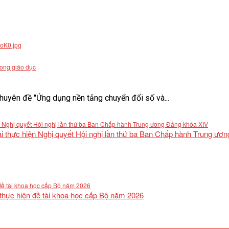
rong giáo dục
uyên đề "Ứng dụng nền tảng chuyển đổi số và...
khai thực hiện Nghị quyết Hội nghị lần thứ ba Ban Chấp hành Trung ư
 thực hiện đề tài khoa học cấp Bộ năm 2026