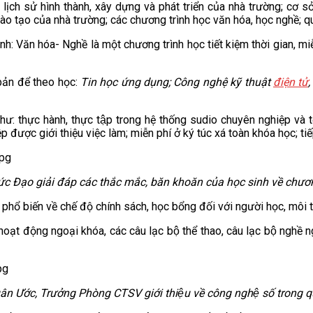
̀: lịch sử hình thành, xây dựng và phát triển của nhà trường; c
 tạo của nhà trường; các chương trình học văn hóa, học nghề; qu
Văn hóa- Nghề là một chương trình học tiết kiệm thời gian, mi
 bản để theo học:
Tin học ứng dụng; Công nghệ kỹ thuật
điện tử
: thực hành, thực tập trong hệ thống sudio chuyên nghiệp và tô
được giới thiệu việc làm; miễn phí ở ký túc xá toàn khóa học; tiếp 
c Đạo giải đáp các thắc mắc, băn khoăn của học sinh
về chươn
ổ biến về chế độ chính sách, học bổng đối với người học, môi tr
hoạt động ngoại khóa, các câu lạc bộ thể thao, câu lạc bộ nghề
Ước, Trưởng Phòng CTSV giới thiệu về công nghệ số trong qua