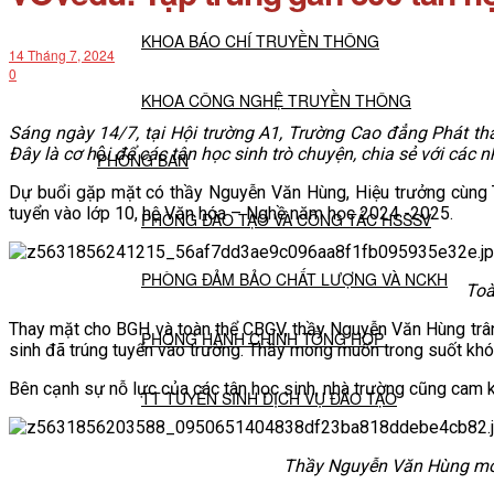
KHOA BÁO CHÍ TRUYỀN THÔNG
14 Tháng 7, 2024
0
KHOA CÔNG NGHỆ TRUYỀN THÔNG
Sáng ngày 14/7, tại Hội trường A1, Trường Cao đẳng Phát than
Đây là cơ hội để các tân học sinh trò chuyện, chia sẻ với các
PHÒNG BAN
Dự buổi gặp mặt có thầy Nguyễn Văn Hùng, Hiệu trưởng cùng Tr
tuyển vào lớp 10, hệ Văn hóa – Nghề năm học 2024 -2025.
PHÒNG ĐÀO TẠO VÀ CÔNG TÁC HSSSV
PHÒNG ĐẢM BẢO CHẤT LƯỢNG VÀ NCKH
Toà
Thay mặt cho BGH và toàn thể CBGV, thầy Nguyễn Văn Hùng trân
PHÒNG HÀNH CHÍNH TỔNG HỢP
sinh đã trúng tuyển vào trường. Thầy mong muốn trong suốt khó
Bên cạnh sự nỗ lực của các tân học sinh, nhà trường cũng 
TT TUYỂN SINH DỊCH VỤ ĐÀO TẠO
NGHIÊN CỨU KHOA HỌC
Thầy Nguyễn Văn Hùng mong