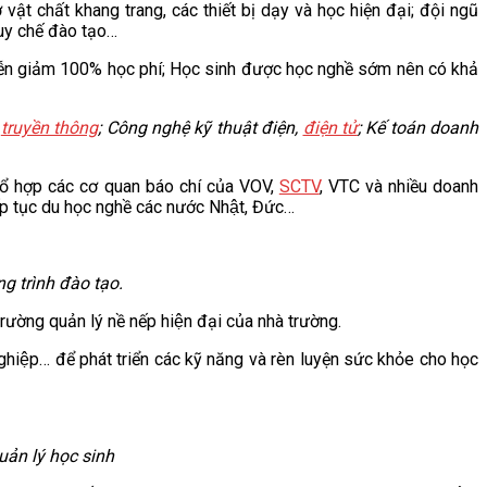
ơ sở vật chất khang trang, các thiết bị dạy và học hiện đại; đội ngũ
y chế đào tạo…
ễn giảm 100% học phí; Học sinh được học nghề sớm nên có khả
,
truyền thông
; Công nghệ kỹ thuật điện,
điện tử
; Kế toán doanh
̉ hợp các cơ quan báo chí của VOV,
SCTV
, VTC và nhiều doanh
tục du học nghề các nước Nhật, Đức…
g trình đào tạo.
ường quản lý nề nếp hiện đại của nhà trường.
 nghiệp… để phát triển các kỹ năng và rèn luyện sức khỏe cho học
̉n lý học sinh