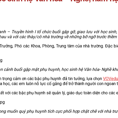
h – Truyền hình I tổ chức buổi gặp gỡ, giao lưu với học sinh
 nhau và với các thày/cô nhà trường về những bỡ ngỡ trước th
ưởng, Phó các Khoa, Phòng, Trung tâm của nhà trường. Đặc biệt
n cảnh buổi gặp mặt phụ huynh, học sinh hệ Văn hóa- Nghề kh
 trọng cảm ơn các bậc phụ huynh đã tin tưởng, lựa chọn
VOVed
a học, các em luôn nỗ lực cố gắng để trở thành người con ngoan t
cam kết với các bậc phụ huynh sẽ quản lý, giáo dục toàn diện cho các
 muốn quý phụ huynh tích cực phối hợp chặt chẽ với nhà trường