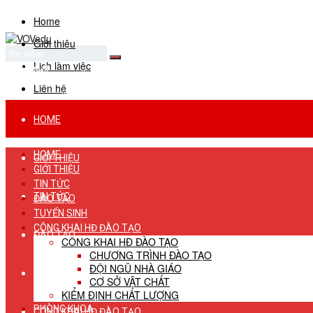
Home
Giới thiệu
Lịch làm việc
No Result
View All Result
Liên hệ
HOME
HOME
GIỚI THIỆU
GIỚI THIỆU
TIN TỨC
TIN TỨC
ĐÀO TẠO
TUYỂN SINH
CÔNG KHAI HĐ ĐÀO TẠO
ĐÀO TẠO
CÔNG KHAI HĐ ĐÀO TẠO
CHƯƠNG TRÌNH ĐÀO TẠO
ĐỘI NGŨ NHÀ GIÁO
TUYỂN SINH
CƠ SỞ VẬT CHẤT
KIỂM ĐỊNH CHẤT LƯỢNG
PHÒNG KHOA
CÔNG KHAI HĐ ĐÀO TẠO