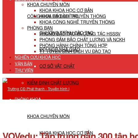
KHOA CHUYÊN MÔN
KHOA KHOA HỌC CƠ BẢN
CÔNG KHAI HĐ ĐÀO TẠO
KHOA BÁO CHÍ TRUYỀN THÔNG
KHOA CÔNG NGHỆ TRUYỀN THÔNG
PHÒNG BAN
CHƯƠNG TRÌNH ĐÀO TẠO
PHÒNG ĐÀO TẠO VÀ CÔNG TÁC HSSSV
PHÒNG ĐẢM BẢO CHẤT LƯỢNG VÀ NCKH
PHÒNG HÀNH CHÍNH TỔNG HỢP
ĐỘI NGŨ NHÀ GIÁO
TT TUYỂN SINH DỊCH VỤ ĐÀO TẠO
NGHIÊN CỨU KHOA HỌC
VĂN BẢN
CƠ SỞ VẬT CHẤT
THƯ VIỆN
KIỂM ĐỊNH CHẤT LƯỢNG
PHÒNG KHOA
KHOA CHUYÊN MÔN
VOVedu: Tập trung gần 300 tân 
KHOA KHOA HỌC CƠ BẢN