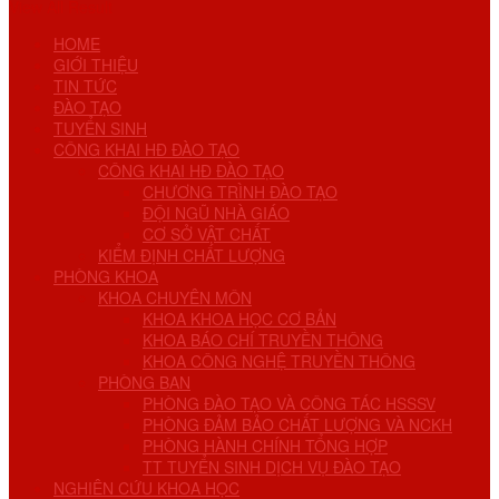
View All Result
HOME
GIỚI THIỆU
TIN TỨC
ĐÀO TẠO
TUYỂN SINH
CÔNG KHAI HĐ ĐÀO TẠO
CÔNG KHAI HĐ ĐÀO TẠO
CHƯƠNG TRÌNH ĐÀO TẠO
ĐỘI NGŨ NHÀ GIÁO
CƠ SỞ VẬT CHẤT
KIỂM ĐỊNH CHẤT LƯỢNG
PHÒNG KHOA
KHOA CHUYÊN MÔN
KHOA KHOA HỌC CƠ BẢN
KHOA BÁO CHÍ TRUYỀN THÔNG
KHOA CÔNG NGHỆ TRUYỀN THÔNG
PHÒNG BAN
PHÒNG ĐÀO TẠO VÀ CÔNG TÁC HSSSV
PHÒNG ĐẢM BẢO CHẤT LƯỢNG VÀ NCKH
PHÒNG HÀNH CHÍNH TỔNG HỢP
TT TUYỂN SINH DỊCH VỤ ĐÀO TẠO
NGHIÊN CỨU KHOA HỌC