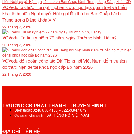
VOVedu tổ chức Hội nghị nghiên cứu, học tập, quán triệt và triển
khai thực hiện Nghị quyết Hội nghị lần thứ ba Ban Chấp hành
Trung ương Đảng khóa XIV
29 Tháng 7, 2026
VOVedu: Tri ân kỷ niệm 79 năm Ngày Thương binh, Liệt sỹ
23 Tháng 7, 2026
VOVedu đón đoàn công tác Đài Tiếng nói Việt Nam kiểm tra tiến
độ thực hiện đề tài khoa học cấp Bộ năm 2026
22 Tháng 7, 2026
TRƯỜNG CĐ PHÁT THANH - TRUYỀN HÌNH I
Điện thoại: 0246.656.4155 – 02263.847.679
Cơ quan chủ quản: ĐÀI TIẾNG NÓI VIỆT NAM
ĐỊA CHỈ LIÊN HỆ