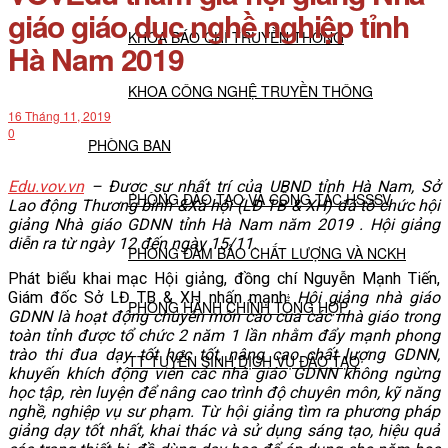
giáo giáo dục nghề nghiệp tỉnh
KHOA BÁO CHÍ TRUYỀN THÔNG
Hà Nam 2019
KHOA CÔNG NGHỆ TRUYỀN THÔNG
16 Tháng 11, 2019
0
PHÒNG BAN
Edu.vov.vn
–
Được sự nhất trí của UBND tỉnh Hà Nam, Sở
PHÒNG ĐÀO TẠO VÀ CÔNG TÁC HSSSV
Lao động Thương binh &Xã hội (LĐ TB & XH) đã tổ chức
h
ội
giảng Nhà giáo GDNN tỉnh Hà Nam năm 2019 . Hội giảng
diễn ra từ ngày 12 đến ngày 15/11.
PHÒNG ĐẢM BẢO CHẤT LƯỢNG VÀ NCKH
Phát biểu khai mạc Hội giảng, đồng chí Nguyễn Mạnh Tiến,
Giám đốc Sở LĐ TB & XH nhấn mạnh:
Hội giảng nhà giáo
PHÒNG HÀNH CHÍNH TỔNG HỢP
GDNN là hoạt động chuyên môn cao của các nhà giáo trong
toàn tỉnh được tổ chức 2 năm 1 lần nhằm đẩy mạnh phong
trào
t
hi đua dạy tốt học tốt, nâng cao chất lượng GDNN,
TT TUYỂN SINH DỊCH VỤ ĐÀO TẠO
khuyến khích động viên các nhà giáo GDNN không ngừng
học tập, rèn luyện để nâng cao trình độ chuyên môn, kỹ năng
nghề, nghiệp vụ sư phạm. Từ
h
ội giảng tìm ra phương pháp
NGHIÊN CỨU KHOA HỌC
giảng dạy tốt nhất, khai thác và sử dụng sáng tạo, hiệu quả