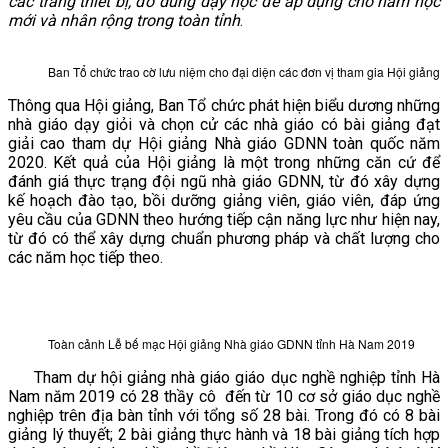
các trang thiết bị, đồ dùng dạy học để áp dụng cho năm học
mới và nhân rộng trong toàn tỉnh
.
VĂN BẢN
Ban Tổ chức trao cờ lưu niệm cho đại diện các đơn vị tham gia Hội giảng
THƯ VIỆN
Thông qua Hội giảng, Ban Tổ chức phát hiện biểu dương những
nhà giáo dạy giỏi và chọn cử các nhà giáo có bài giảng đạt
giải cao tham dự Hội giảng Nhà giáo GDNN toàn quốc năm
2020. Kết quả của Hội giảng là một trong những căn cứ để
đánh giá thực trạng đội ngũ nhà giáo GDNN, từ đó xây dựng
kế hoạch đào tạo, bồi dưỡng giảng viên, giáo viên, đáp ứng
yêu cầu của GDNN theo hướng tiếp cận năng lực như hiện nay,
từ đó có thể xây dựng chuẩn phương pháp và chất lượng cho
các năm học tiếp theo.
Toàn cảnh Lễ bế mạc Hội giảng Nhà giáo GDNN tỉnh Hà Nam 2019
Tham dự hội giảng nhà giáo giáo dục nghề nghiệp tỉnh Hà
Nam năm 2019 có 28 thầy cô đến từ 10 cơ sở giáo dục nghề
nghiệp trên địa bàn tỉnh với tổng số 28 bài. Trong đó có 8 bài
giảng lý thuyết; 2 bài giảng thực hành và 18 bài giảng tích hợp