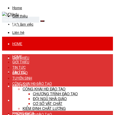
Home
Giới thiệu
Lịch làm việc
No Result
View All Result
Liên hệ
HOME
HOME
GIỚI THIỆU
GIỚI THIỆU
TIN TỨC
TIN TỨC
ĐÀO TẠO
TUYỂN SINH
CÔNG KHAI HĐ ĐÀO TẠO
ĐÀO TẠO
CÔNG KHAI HĐ ĐÀO TẠO
CHƯƠNG TRÌNH ĐÀO TẠO
ĐỘI NGŨ NHÀ GIÁO
TUYỂN SINH
CƠ SỞ VẬT CHẤT
KIỂM ĐỊNH CHẤT LƯỢNG
PHÒNG KHOA
CÔNG KHAI HĐ ĐÀO TẠO