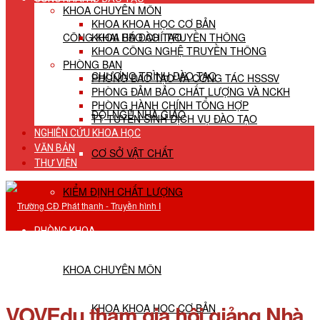
KHOA CHUYÊN MÔN
KHOA KHOA HỌC CƠ BẢN
CÔNG KHAI HĐ ĐÀO TẠO
KHOA BÁO CHÍ TRUYỀN THÔNG
KHOA CÔNG NGHỆ TRUYỀN THÔNG
PHÒNG BAN
CHƯƠNG TRÌNH ĐÀO TẠO
PHÒNG ĐÀO TẠO VÀ CÔNG TÁC HSSSV
PHÒNG ĐẢM BẢO CHẤT LƯỢNG VÀ NCKH
PHÒNG HÀNH CHÍNH TỔNG HỢP
ĐỘI NGŨ NHÀ GIÁO
TT TUYỂN SINH DỊCH VỤ ĐÀO TẠO
NGHIÊN CỨU KHOA HỌC
VĂN BẢN
CƠ SỞ VẬT CHẤT
THƯ VIỆN
KIỂM ĐỊNH CHẤT LƯỢNG
PHÒNG KHOA
KHOA CHUYÊN MÔN
VOVEdu tham gia hội giảng Nhà
KHOA KHOA HỌC CƠ BẢN