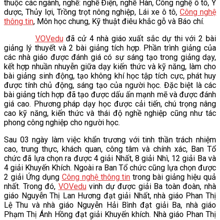
thuộc các ngành, nghề: nghề Điện, nghề Hàn, Công nghệ ô tô, Y
dược, Thủy lợi, Trồng trọt nông nghiệp, Lái xe ô tô,
Công nghệ
thông tin
, Môn học chung, Kỹ thuật điêu khắc gỗ và Báo chí.
VOVedu
đã cử 4 nhà giáo xuất sắc dự thi với 2 bài
giảng lý thuyết và 2 bài giảng tích hợp. Phần trình giảng của
các nhà giáo được đánh giá có sự sáng tạo trong giảng dạy,
kết hợp nhuần nhuyễn giữa dạy kiến thức và kỹ năng, làm cho
bài giảng sinh động, tạo không khí học tập tích cực, phát huy
được tính chủ động, sáng tạo của người học. Đặc biệt là các
bài giảng tích hợp đã tạo được dấu ấn mạnh mẽ và được đánh
giá cao. Phương pháp dạy học được cải tiến, chú trọng nâng
cao kỹ năng, kiến thức và thái độ nghề nghiệp cũng như tác
phong công nghiệp cho người học.
Sau 03 ngày làm việc khẩn trương với tinh thần trách nhiệm
cao, trung thực, khách quan, công tâm và chính xác, Ban Tổ
chức đã lựa chọn ra được 4 giải Nhất, 8 giải Nhì, 12 giải Ba và
4 giải Khuyến Khích. Ngoài ra Ban Tổ chức cũng lựa chọn được
2 giải Ứng dụng
Công nghệ thông tin
trong bài giảng hiệu quả
nhất. Trong đó,
VOVedu
vinh dự được giải Ba toàn đoàn, nhà
giáo Nguyễn Thị Lan Hương đạt giải Nhất, nhà giáo Phan Thị
Lệ Thu và nhà giáo Nguyễn Hải Bình đạt giải Ba, nhà giáo
Phạm Thị Ánh Hồng đạt giải Khuyến khích. Nhà giáo Phan Thị