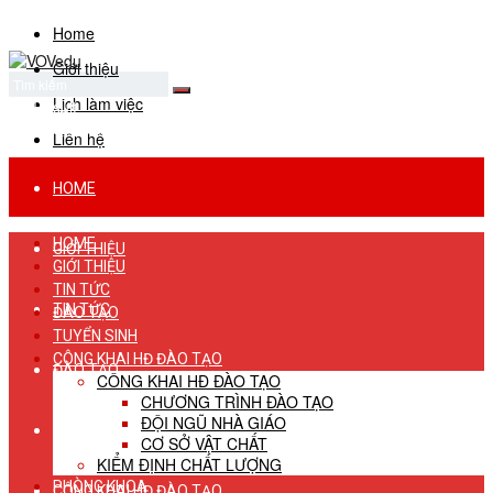
Home
Giới thiệu
Lịch làm việc
No Result
View All Result
Liên hệ
HOME
HOME
GIỚI THIỆU
GIỚI THIỆU
TIN TỨC
TIN TỨC
ĐÀO TẠO
TUYỂN SINH
CÔNG KHAI HĐ ĐÀO TẠO
ĐÀO TẠO
CÔNG KHAI HĐ ĐÀO TẠO
CHƯƠNG TRÌNH ĐÀO TẠO
ĐỘI NGŨ NHÀ GIÁO
TUYỂN SINH
CƠ SỞ VẬT CHẤT
KIỂM ĐỊNH CHẤT LƯỢNG
PHÒNG KHOA
CÔNG KHAI HĐ ĐÀO TẠO