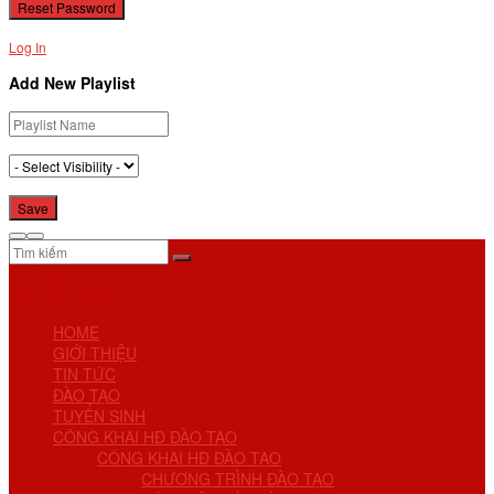
Log In
Add New Playlist
No Result
View All Result
HOME
GIỚI THIỆU
TIN TỨC
ĐÀO TẠO
TUYỂN SINH
CÔNG KHAI HĐ ĐÀO TẠO
CÔNG KHAI HĐ ĐÀO TẠO
CHƯƠNG TRÌNH ĐÀO TẠO