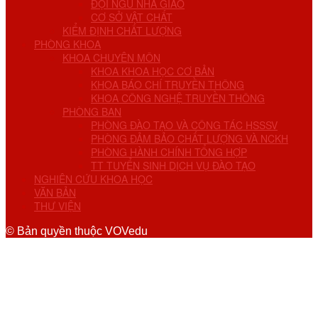
ĐỘI NGŨ NHÀ GIÁO
CƠ SỞ VẬT CHẤT
KIỂM ĐỊNH CHẤT LƯỢNG
PHÒNG KHOA
KHOA CHUYÊN MÔN
KHOA KHOA HỌC CƠ BẢN
KHOA BÁO CHÍ TRUYỀN THÔNG
KHOA CÔNG NGHỆ TRUYỀN THÔNG
PHÒNG BAN
PHÒNG ĐÀO TẠO VÀ CÔNG TÁC HSSSV
PHÒNG ĐẢM BẢO CHẤT LƯỢNG VÀ NCKH
PHÒNG HÀNH CHÍNH TỔNG HỢP
TT TUYỂN SINH DỊCH VỤ ĐÀO TẠO
NGHIÊN CỨU KHOA HỌC
VĂN BẢN
THƯ VIỆN
© Bản quyền thuộc VOVedu