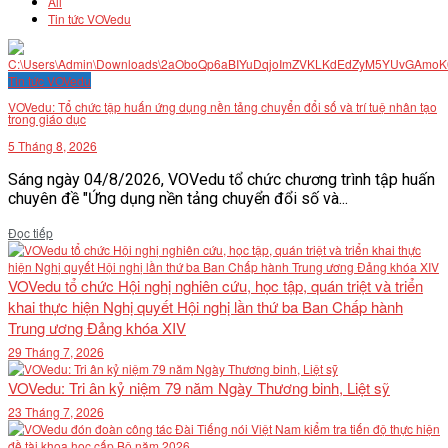
All
Tin tức VOVedu
Tin tức VOVedu
VOVedu: Tổ chức tập huấn ứng dụng nền tảng chuyển đổi số và trí tuệ nhân tạo
trong giáo dục
5 Tháng 8, 2026
Sáng ngày 04/8/2026, VOVedu tổ chức chương trình tập huấn
chuyên đề "Ứng dụng nền tảng chuyển đổi số và...
Details
Đọc tiếp
VOVedu tổ chức Hội nghị nghiên cứu, học tập, quán triệt và triển
khai thực hiện Nghị quyết Hội nghị lần thứ ba Ban Chấp hành
Trung ương Đảng khóa XIV
29 Tháng 7, 2026
VOVedu: Tri ân kỷ niệm 79 năm Ngày Thương binh, Liệt sỹ
23 Tháng 7, 2026