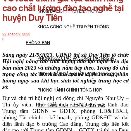
cao chất lượng đào tạo nghề tại
KHOA BÁO CHÍ TRUYỀN THÔNG
huyện Duy Tiên
KHOA CÔNG NGHỆ TRUYỀN THÔNG
22 Tháng 9, 2023
0
PHÒNG BAN
Sáng ngày 21/9/2023, UBND thị xã Duy Tiên tổ chức
PHÒNG ĐÀO TẠO VÀ CÔNG TÁC HSSSV
Hội nghị nâng cao chất lượng đào tạo nghề trên địa
bàn năm 2023 và những năm tiếp theo. Trong đó chú
trọng công tác liên kết đào tạo và định hướng phân
PHÒNG ĐẢM BẢO CHẤT LƯỢNG VÀ NCKH
luồng ngay sau khi học sinh tốt nghiệp trung học cơ
sở.
PHÒNG HÀNH CHÍNH TỔNG HỢP
Dự và chủ trì hội nghị có đồng chí Nguyễn Như Uy –
Thị ủy viên, Phó Chủ tịch UBND thị xã, lãnh đạo
TT TUYỂN SINH DỊCH VỤ ĐÀO TẠO
Trung tâm GDNN – GDTX, phòng LĐ&TBXH,
phòng Tài chính – kế hoạch, phòng GD&ĐT và đại
NGHIÊN CỨU KHOA HỌC
diện lãnh đạo 6 trường Cao đẳng, Trung cấp liên kết
đào tạo với Trung tâm GDNN – GDTX tại thị xã Duy