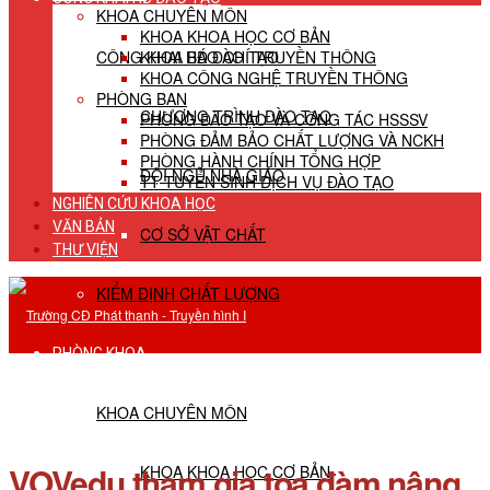
KHOA CHUYÊN MÔN
KHOA KHOA HỌC CƠ BẢN
CÔNG KHAI HĐ ĐÀO TẠO
KHOA BÁO CHÍ TRUYỀN THÔNG
KHOA CÔNG NGHỆ TRUYỀN THÔNG
PHÒNG BAN
CHƯƠNG TRÌNH ĐÀO TẠO
PHÒNG ĐÀO TẠO VÀ CÔNG TÁC HSSSV
PHÒNG ĐẢM BẢO CHẤT LƯỢNG VÀ NCKH
PHÒNG HÀNH CHÍNH TỔNG HỢP
ĐỘI NGŨ NHÀ GIÁO
TT TUYỂN SINH DỊCH VỤ ĐÀO TẠO
NGHIÊN CỨU KHOA HỌC
VĂN BẢN
CƠ SỞ VẬT CHẤT
THƯ VIỆN
KIỂM ĐỊNH CHẤT LƯỢNG
PHÒNG KHOA
KHOA CHUYÊN MÔN
VOVedu tham gia tọa đàm nâng
KHOA KHOA HỌC CƠ BẢN