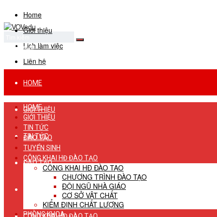
Home
Giới thiệu
Lịch làm việc
No Result
View All Result
Liên hệ
HOME
HOME
GIỚI THIỆU
GIỚI THIỆU
TIN TỨC
TIN TỨC
ĐÀO TẠO
TUYỂN SINH
CÔNG KHAI HĐ ĐÀO TẠO
ĐÀO TẠO
CÔNG KHAI HĐ ĐÀO TẠO
CHƯƠNG TRÌNH ĐÀO TẠO
ĐỘI NGŨ NHÀ GIÁO
TUYỂN SINH
CƠ SỞ VẬT CHẤT
KIỂM ĐỊNH CHẤT LƯỢNG
PHÒNG KHOA
CÔNG KHAI HĐ ĐÀO TẠO