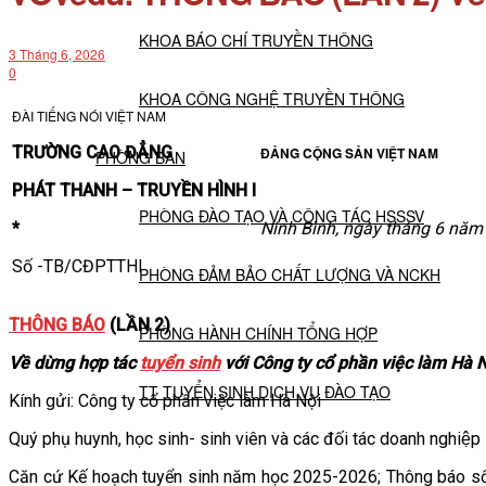
KHOA BÁO CHÍ TRUYỀN THÔNG
3 Tháng 6, 2026
0
KHOA CÔNG NGHỆ TRUYỀN THÔNG
ĐÀI TIẾNG NÓI VIỆT NAM
TRƯỜNG CAO ĐẲNG
ĐẢNG CỘNG SẢN VIỆT NAM
PHÒNG BAN
PHÁT THANH – TRUYỀN HÌNH I
PHÒNG ĐÀO TẠO VÀ CÔNG TÁC HSSSV
*
Ninh Bình, ngày tháng 6 năm
Số -TB/CĐPTTHI
PHÒNG ĐẢM BẢO CHẤT LƯỢNG VÀ NCKH
THÔNG BÁO
(LẦN 2)
PHÒNG HÀNH CHÍNH TỔNG HỢP
Về dừng hợp tác
tuyển sinh
với Công ty cổ phần việc làm Hà 
TT TUYỂN SINH DỊCH VỤ ĐÀO TẠO
Kính gửi: Công ty cổ phần việc làm Hà Nội
Quý phụ huynh, học sinh- sinh viên và các đối tác doanh nghiệp
NGHIÊN CỨU KHOA HỌC
Căn cứ Kế hoạch tuyển sinh năm học 2025-2026; Thông báo 