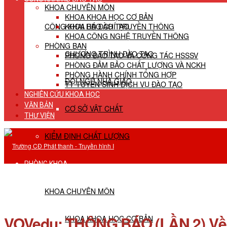
KHOA CHUYÊN MÔN
KHOA KHOA HỌC CƠ BẢN
CÔNG KHAI HĐ ĐÀO TẠO
KHOA BÁO CHÍ TRUYỀN THÔNG
KHOA CÔNG NGHỆ TRUYỀN THÔNG
PHÒNG BAN
CHƯƠNG TRÌNH ĐÀO TẠO
PHÒNG ĐÀO TẠO VÀ CÔNG TÁC HSSSV
PHÒNG ĐẢM BẢO CHẤT LƯỢNG VÀ NCKH
PHÒNG HÀNH CHÍNH TỔNG HỢP
ĐỘI NGŨ NHÀ GIÁO
TT TUYỂN SINH DỊCH VỤ ĐÀO TẠO
NGHIÊN CỨU KHOA HỌC
VĂN BẢN
CƠ SỞ VẬT CHẤT
THƯ VIỆN
KIỂM ĐỊNH CHẤT LƯỢNG
PHÒNG KHOA
KHOA CHUYÊN MÔN
VOVedu: THÔNG BÁO (LẦN 2) Về dư
KHOA KHOA HỌC CƠ BẢN