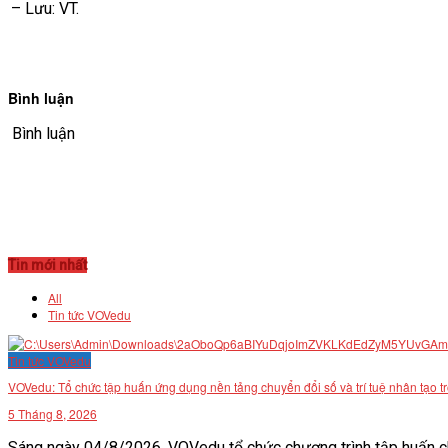
– Lưu: VT.
Bình luận
Bình luận
Tin mới nhất
All
Tin tức VOVedu
Tin tức VOVedu
VOVedu: Tổ chức tập huấn ứng dụng nền tảng chuyển đổi số và trí tuệ nhân tạo t
5 Tháng 8, 2026
Sáng ngày 04/8/2026, VOVedu tổ chức chương trình tập huấn ch