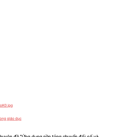
rong giáo dục
uyên đề "Ứng dụng nền tảng chuyển đổi số và...