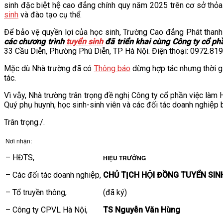
sinh đặc biệt hệ cao đẳng chính quy năm 2025 trên cơ sở tho
VĂN BẢN
sinh
và đào tạo cụ thể.
Để bảo vệ quyền lợi của học sinh, Trường Cao đẳng Phát thanh- 
THƯ VIỆN
các chương trình
tuyển sinh
đã triển khai cùng Công ty cổ ph
33 Cầu Diễn, Phường Phú Diễn, TP Hà Nội. Điện thoại: 0972.8
Mặc dù Nhà trường đã có
Thông báo
dừng hợp tác nhưng thời g
tác.
Vì vậy, Nhà trường trân trọng đề nghị Công ty cổ phần việc l
Quý phụ huynh, học sinh-sinh viên và các đối tác doanh nghiệp b
Trân trọng./.
Nơi nhận:
– HĐTS,
HIỆU TRƯỞNG
– Các đối tác doanh nghiệp,
CHỦ TỊCH HỘI ĐỒNG TUYỂN SIN
– Tổ truyền thông,
(đã ký)
– Công ty CPVL Hà Nội,
TS Nguyễn Văn Hùng