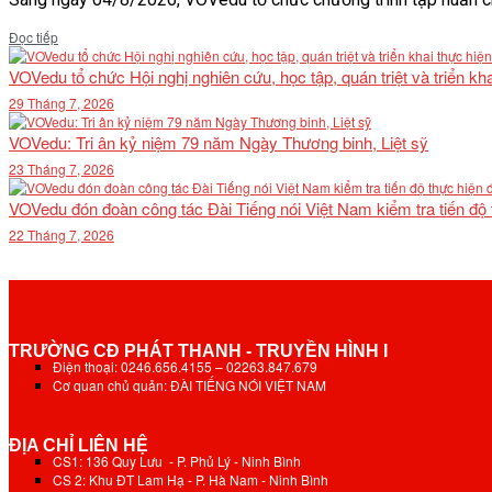
Details
Đọc tiếp
VOVedu tổ chức Hội nghị nghiên cứu, học tập, quán triệt và triển 
29 Tháng 7, 2026
VOVedu: Tri ân kỷ niệm 79 năm Ngày Thương binh, Liệt sỹ
23 Tháng 7, 2026
VOVedu đón đoàn công tác Đài Tiếng nói Việt Nam kiểm tra tiến độ
22 Tháng 7, 2026
TRƯỜNG CĐ PHÁT THANH - TRUYỀN HÌNH I
Điện thoại: 0246.656.4155 – 02263.847.679
Cơ quan chủ quản: ĐÀI TIẾNG NÓI VIỆT NAM
ĐỊA CHỈ LIÊN HỆ
CS1: 136 Quy Lưu - P. Phủ Lý - Ninh Bình
CS 2: Khu ĐT Lam Hạ - P. Hà Nam - Ninh Bình