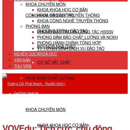
KHOA CHUYÊN MÔN
KHOA KHOA HỌC CƠ BẢN
CÔNG KHAI HĐ ĐÀO TẠO
KHOA BÁO CHÍ TRUYỀN THÔNG
KHOA CÔNG NGHỆ TRUYỀN THÔNG
PHÒNG BAN
CHƯƠNG TRÌNH ĐÀO TẠO
PHÒNG ĐÀO TẠO VÀ CÔNG TÁC HSSSV
PHÒNG ĐẢM BẢO CHẤT LƯỢNG VÀ NCKH
PHÒNG HÀNH CHÍNH TỔNG HỢP
ĐỘI NGŨ NHÀ GIÁO
TT TUYỂN SINH DỊCH VỤ ĐÀO TẠO
NGHIÊN CỨU KHOA HỌC
VĂN BẢN
CƠ SỞ VẬT CHẤT
THƯ VIỆN
KIỂM ĐỊNH CHẤT LƯỢNG
PHÒNG KHOA
KHOA CHUYÊN MÔN
VOVEdu: Tích cực, chủ động
KHOA KHOA HỌC CƠ BẢN