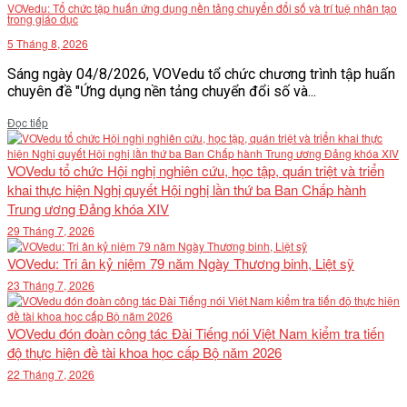
VOVedu: Tổ chức tập huấn ứng dụng nền tảng chuyển đổi số và trí tuệ nhân tạo
trong giáo dục
5 Tháng 8, 2026
Sáng ngày 04/8/2026, VOVedu tổ chức chương trình tập huấn
chuyên đề "Ứng dụng nền tảng chuyển đổi số và...
Details
Đọc tiếp
VOVedu tổ chức Hội nghị nghiên cứu, học tập, quán triệt và triển
khai thực hiện Nghị quyết Hội nghị lần thứ ba Ban Chấp hành
Trung ương Đảng khóa XIV
29 Tháng 7, 2026
VOVedu: Tri ân kỷ niệm 79 năm Ngày Thương binh, Liệt sỹ
23 Tháng 7, 2026
VOVedu đón đoàn công tác Đài Tiếng nói Việt Nam kiểm tra tiến
độ thực hiện đề tài khoa học cấp Bộ năm 2026
22 Tháng 7, 2026