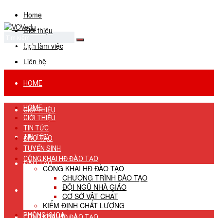
Home
Giới thiệu
Lịch làm việc
No Result
View All Result
Liên hệ
HOME
HOME
GIỚI THIỆU
GIỚI THIỆU
TIN TỨC
TIN TỨC
ĐÀO TẠO
TUYỂN SINH
CÔNG KHAI HĐ ĐÀO TẠO
ĐÀO TẠO
CÔNG KHAI HĐ ĐÀO TẠO
CHƯƠNG TRÌNH ĐÀO TẠO
ĐỘI NGŨ NHÀ GIÁO
TUYỂN SINH
CƠ SỞ VẬT CHẤT
KIỂM ĐỊNH CHẤT LƯỢNG
PHÒNG KHOA
CÔNG KHAI HĐ ĐÀO TẠO