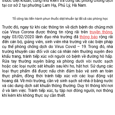
thuốc diệt khuẩn, cũng như kiểm tra công tác phòng chống dịch
tại cơ sở 2 tại phường Lam Hạ, Phủ Lý, Hà Nam.
VĂN BẢN
Tổ công tác tiến hành phun thuốc diệt khuẩn tại tất cả các phòng học
THƯ VIỆN
Trước đó, ngay từ khi các thông tin về dịch bệnh do chủng mới
của Virus Corona được thông tin rộng rãi trên
truyền thông
,
ngày 03/02/2020 lãnh đạo nhà trường đã
thông báo
rộng rãi
đến cán bộ, giảng viên, sinh viên nhà trường về các biện pháp
cụ thể phòng chống dịch do Virus Covid – 19. Trong đó, nhà
trường khuyến cáo đối với các cá nhân nên thường xuyên đeo
khẩu trang, tránh tiếp xúc với người có bệnh về đường hô hấp.
Rửa tay thường xuyên bằng xà phòng dưới vòi nước sạch
hoặc các loại nước sát khuẩn sau khi ho, hắt hơi. Sử dụng các
loại thực phẩm đã được nấu chín đảm bảo vệ sinh an toàn
thực phẩm, đồng thời tránh tiếp xúc với các loại động vật
hoang dã. Về môi trường, cần vệ sinh sạch sẽ nhà ở bằng nước
và các dung dịch sát khuẩn thông thường. Duy trì thông khí nơi
ở và làm việc. Tránh tiếp xúc, tụ tập nơi đông người, nơi thông
khí kém khi không thực sự cần thiết.