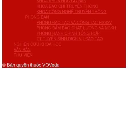
KHOA KHOA HỌC CƠ BẢN
KHOA BÁO CHÍ TRUYỀN THÔNG
KHOA CÔNG NGHỆ TRUYỀN THÔNG
PHÒNG BAN
PHÒNG ĐÀO TẠO VÀ CÔNG TÁC HSSSV
PHÒNG ĐẢM BẢO CHẤT LƯỢNG VÀ NCKH
PHÒNG HÀNH CHÍNH TỔNG HỢP
TT TUYỂN SINH DỊCH VỤ ĐÀO TẠO
NGHIÊN CỨU KHOA HỌC
VĂN BẢN
THƯ VIỆN
© Bản quyền thuộc VOVedu