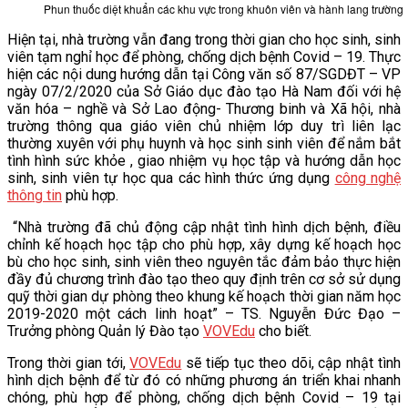
Phun thuốc diệt khuẩn các khu vực trong khuôn viên và hành lang trường
Hiện tại, nhà trường vẫn đang trong thời gian cho học sinh, sinh
viên tạm nghỉ học để phòng, chống dịch bệnh Covid – 19. Thực
hiện các nội dung hướng dẫn tại Công văn số 87/SGDĐT – VP
ngày 07/2/2020 của Sở Giáo dục đào tạo Hà Nam đối với hệ
văn hóa – nghề và Sở Lao động- Thương binh và Xã hội, nhà
trường thông qua giáo viên chủ nhiệm lớp duy trì liên lạc
thường xuyên với phụ huynh và học sinh sinh viên để nắm bắt
tình hình sức khỏe , giao nhiệm vụ học tập và hướng dẫn học
sinh, sinh viên tự học qua các hình thức ứng dụng
công nghệ
thông tin
phù hợp.
“Nhà trường đã chủ động cập nhật tình hình dịch bệnh, điều
chỉnh kế hoạch học tập cho phù hợp, xây dựng kế hoạch học
bù cho học sinh, sinh viên theo nguyên tắc đảm bảo thực hiện
đầy đủ chương trình đào tạo theo quy định trên cơ sở sử dụng
quỹ thời gian dự phòng theo khung kế hoạch thời gian năm học
2019-2020 một cách linh hoạt” – TS. Nguyễn Đức Đạo –
Trưởng phòng Quản lý Đào tạo
VOVEdu
cho biết.
Trong thời gian tới,
VOVEdu
sẽ tiếp tục theo dõi, cập nhật tình
hình dịch bệnh để từ đó có những phương án triển khai nhanh
chóng, phù hợp để phòng, chống dịch bệnh Covid – 19 tại