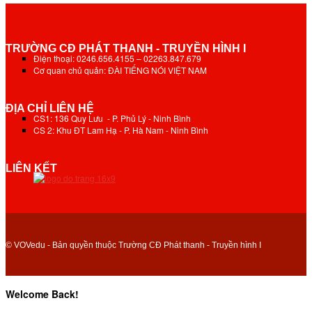
TRƯỜNG CĐ PHÁT THANH - TRUYỀN HÌNH I
Điện thoại: 0246.656.4155 – 02263.847.679
Cơ quan chủ quản: ĐÀI TIẾNG NÓI VIỆT NAM
ĐỊA CHỈ LIÊN HỆ
CS1: 136 Quy Lưu - P. Phủ Lý - Ninh Bình
CS 2: Khu ĐT Lam Hạ - P. Hà Nam - Ninh Bình
LIÊN KẾT
© VOVedu - Bản quyền thuộc Trường CĐ Phát thanh - Truyền hình I
Welcome Back!