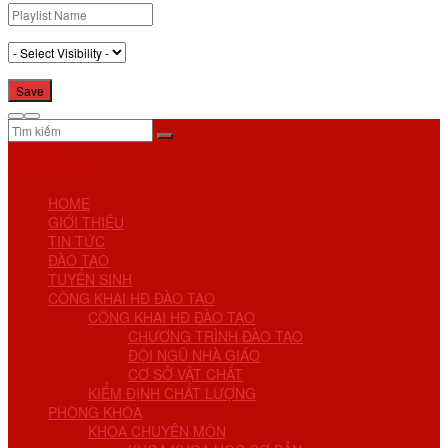
No Result
View All Result
HOME
GIỚI THIỆU
TIN TỨC
ĐÀO TẠO
TUYỂN SINH
CÔNG KHAI HĐ ĐÀO TẠO
CÔNG KHAI HĐ ĐÀO TẠO
CHƯƠNG TRÌNH ĐÀO TẠO
ĐỘI NGŨ NHÀ GIÁO
CƠ SỞ VẬT CHẤT
KIỂM ĐỊNH CHẤT LƯỢNG
PHÒNG KHOA
KHOA CHUYÊN MÔN