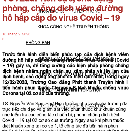
phòng, chống dịch viêm đường
KHOA BÁO CHÍ TRUYỀN THÔNG
hô hấp cấp do virus Covid – 19
KHOA CÔNG NGHỆ TRUYỀN THÔNG
16 Tháng 2, 2020
0
PHÒNG BAN
Trước tình hình diễn biến phức tạp của dịch bệnh viêm
PHÒNG ĐÀO TẠO VÀ CÔNG TÁC HSSSV
đường hô hấp cấp do chủng mới của virus Corona (Covid
– 19) gây ra, để tăng cường các biện pháp phòng chống
dịch bệnh nhằm ngăn chặn sự xâm nhập và lây lan của
PHÒNG ĐẢM BẢO CHẤT LƯỢNG VÀ NCKH
dịch bệnh, chủ động ứng phó có hiệu quả nhất, trong ngày
12/02/2020, Trường Cao đẳng Phát thanh Truyền hình I
tiến hành phun thuốc Cloramin B khử khuẩn chống virus
PHÒNG HÀNH CHÍNH TỔNG HỢP
Corona tại 02 cơ sở của trường.
TS. Nguyễn Văn Sơn, Phó Hiệu trưởng phụ trách nhà trường đã
TT TUYỂN SINH DỊCH VỤ ĐÀO TẠO
trực tiếp chỉ đạo và giám sát việc phun thuốc khử khuẩn cũng
như kiểm tra các công tác chuẩn bị, phòng chống dịch bệnh
Covid – 19 tại 02 cơ sở của trường. Ngay sau khi phun thuốc
NGHIÊN CỨU KHOA HỌC
diệt khuẩn xong tại cơ sở 1, tổ công tác đã tiến hành phun