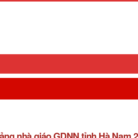
iảng nhà giáo GDNN tỉnh Hà Nam 