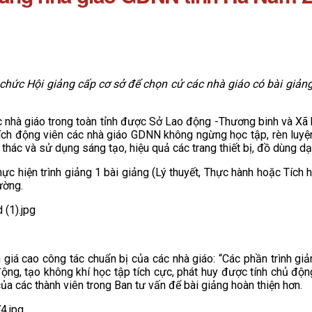
 chức Hội giảng cấp cơ sở để chọn cử các nhà giáo có bài giả
 nhà giáo trong toàn tỉnh được Sở Lao động -Thương binh và X
ích động viên các nhà giáo GDNN không ngừng học tập, rèn luyệ
thác và sử dụng sáng tạo, hiệu quả các trang thiết bị, đồ dùng d
hực hiện trình giảng 1 bài giảng (Lý thuyết, Thực hành hoặc Tích
ường.
iá cao công tác chuẩn bị của các nhà giáo: “Các phần trình giả
động, tạo không khí học tập tích cực, phát huy được tính chủ độn
 của các thành viên trong Ban tư vấn để bài giảng hoàn thiện hơn.