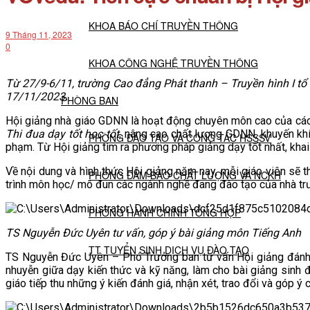
KHOA BÁO CHÍ TRUYỀN THÔNG
9 Tháng 11, 2023
0
KHOA CÔNG NGHỆ TRUYỀN THÔNG
Từ 27/9-6/11, trường Cao đẳng Phát thanh – Truyền hình I tổ
17/11/2023.
PHÒNG BAN
Hội giảng nhà giáo GDNN là hoạt động chuyên môn cao của các
Thi đua dạy tốt học tốt
, nâng cao chất lượng GDNN, khuyến kh
PHÒNG ĐÀO TẠO VÀ CÔNG TÁC HSSSV
phạm. Từ Hội giảng tìm ra phương pháp giảng dạy tốt nhất, khai 
Về nội dung và hình thức Hội giảng năm nay, mỗi giáo viên sẽ t
PHÒNG ĐẢM BẢO CHẤT LƯỢNG VÀ NCKH
trình môn học/ mô đun các ngành nghề đang đào tạo của nhà tr
PHÒNG HÀNH CHÍNH TỔNG HỢP
TS Nguyễn Đức Uyên tư vấn, góp ý bài giảng môn Tiếng Anh
TT TUYỂN SINH DỊCH VỤ ĐÀO TẠO
TS Nguyễn Đức Uyên – Phó Trưởng ban tư vấn Hội giảng đánh g
nhuyễn giữa dạy kiến thức và kỹ năng, làm cho bài giảng sinh 
giáo tiếp thu những ý kiến đánh giá, nhận xét, trao đổi và góp ý
NGHIÊN CỨU KHOA HỌC