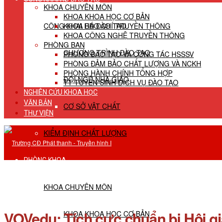
KHOA CHUYÊN MÔN
KHOA KHOA HỌC CƠ BẢN
CÔNG KHAI HĐ ĐÀO TẠO
KHOA BÁO CHÍ TRUYỀN THÔNG
KHOA CÔNG NGHỆ TRUYỀN THÔNG
PHÒNG BAN
CHƯƠNG TRÌNH ĐÀO TẠO
PHÒNG ĐÀO TẠO VÀ CÔNG TÁC HSSSV
PHÒNG ĐẢM BẢO CHẤT LƯỢNG VÀ NCKH
PHÒNG HÀNH CHÍNH TỔNG HỢP
ĐỘI NGŨ NHÀ GIÁO
TT TUYỂN SINH DỊCH VỤ ĐÀO TẠO
NGHIÊN CỨU KHOA HỌC
VĂN BẢN
CƠ SỞ VẬT CHẤT
THƯ VIỆN
KIỂM ĐỊNH CHẤT LƯỢNG
PHÒNG KHOA
KHOA CHUYÊN MÔN
VOVedu: Tích cực chuẩn bị Hội g
KHOA KHOA HỌC CƠ BẢN