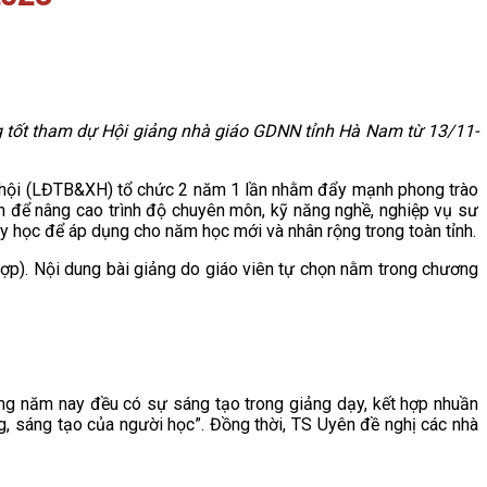
ng tốt tham dự Hội giảng nhà giáo GDNN tỉnh Hà Nam từ 13/11-
ã hội (LĐTB&XH) tổ chức 2 năm 1 lần nhằm đẩy mạnh phong trào
n để nâng cao trình độ chuyên môn, kỹ năng nghề, nghiệp vụ sư
ạy học để áp dụng cho năm học mới và nhân rộng trong toàn tỉnh.
 hợp). Nội dung bài giảng do giáo viên tự chọn nằm trong chương
ng năm nay đều có sự sáng tạo trong giảng dạy, kết hợp nhuần
g, sáng tạo của người học”. Đồng thời, TS Uyên đề nghị các nhà