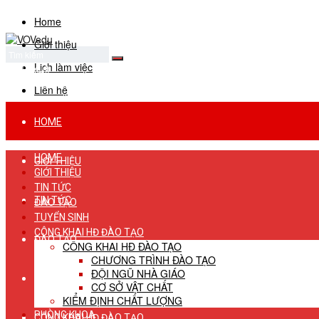
Home
Giới thiệu
Lịch làm việc
No Result
View All Result
Liên hệ
HOME
HOME
GIỚI THIỆU
GIỚI THIỆU
TIN TỨC
TIN TỨC
ĐÀO TẠO
TUYỂN SINH
CÔNG KHAI HĐ ĐÀO TẠO
ĐÀO TẠO
CÔNG KHAI HĐ ĐÀO TẠO
CHƯƠNG TRÌNH ĐÀO TẠO
ĐỘI NGŨ NHÀ GIÁO
TUYỂN SINH
CƠ SỞ VẬT CHẤT
KIỂM ĐỊNH CHẤT LƯỢNG
PHÒNG KHOA
CÔNG KHAI HĐ ĐÀO TẠO