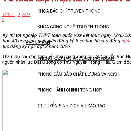
KHOA BÁO CHÍ TRUYỀN THÔNG
13 Tháng 6, 2026
0
KHOA CÔNG NGHỆ TRUYỀN THÔNG
Kỳ thi tốt nghiệp THPT toàn quốc vừa kết thúc ngày 12/6/20
hơn 40 học sinh, sinh viên đăng ký theo học hệ cao đẳng
ngàn
PHÒNG BAN
tục đăng ký học đợt 2 năm 2026.
Tham dự chương trình, về phía nhà trường có TS Nguyễn Văn Hùn
PHÒNG ĐÀO TẠO VÀ CÔNG TÁC HSSSV
nguồn nhân lực Đại Dương có ThS Nguyễn Trọng Hiếu, Giám đốc
PHÒNG ĐẢM BẢO CHẤT LƯỢNG VÀ NCKH
PHÒNG HÀNH CHÍNH TỔNG HỢP
TT TUYỂN SINH DỊCH VỤ ĐÀO TẠO
NGHIÊN CỨU KHOA HỌC