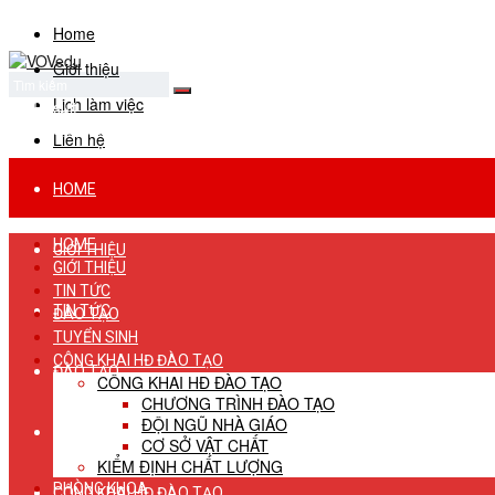
Home
Giới thiệu
Lịch làm việc
No Result
View All Result
Liên hệ
HOME
HOME
GIỚI THIỆU
GIỚI THIỆU
TIN TỨC
TIN TỨC
ĐÀO TẠO
TUYỂN SINH
CÔNG KHAI HĐ ĐÀO TẠO
ĐÀO TẠO
CÔNG KHAI HĐ ĐÀO TẠO
CHƯƠNG TRÌNH ĐÀO TẠO
ĐỘI NGŨ NHÀ GIÁO
TUYỂN SINH
CƠ SỞ VẬT CHẤT
KIỂM ĐỊNH CHẤT LƯỢNG
PHÒNG KHOA
CÔNG KHAI HĐ ĐÀO TẠO