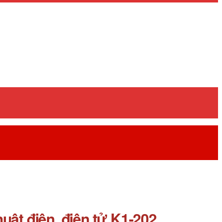
ật điện, điện tử K1-202