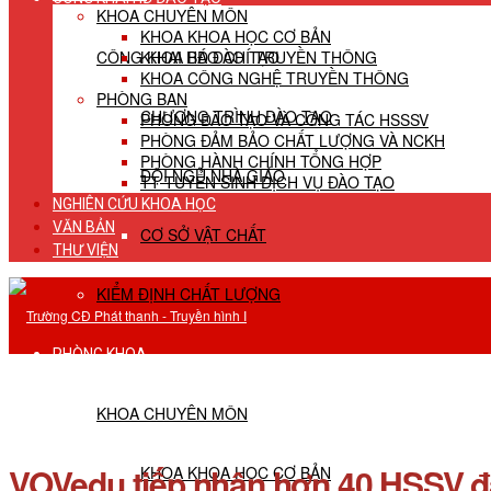
KHOA CHUYÊN MÔN
KHOA KHOA HỌC CƠ BẢN
CÔNG KHAI HĐ ĐÀO TẠO
KHOA BÁO CHÍ TRUYỀN THÔNG
KHOA CÔNG NGHỆ TRUYỀN THÔNG
PHÒNG BAN
CHƯƠNG TRÌNH ĐÀO TẠO
PHÒNG ĐÀO TẠO VÀ CÔNG TÁC HSSSV
PHÒNG ĐẢM BẢO CHẤT LƯỢNG VÀ NCKH
PHÒNG HÀNH CHÍNH TỔNG HỢP
ĐỘI NGŨ NHÀ GIÁO
TT TUYỂN SINH DỊCH VỤ ĐÀO TẠO
NGHIÊN CỨU KHOA HỌC
VĂN BẢN
CƠ SỞ VẬT CHẤT
THƯ VIỆN
KIỂM ĐỊNH CHẤT LƯỢNG
PHÒNG KHOA
KHOA CHUYÊN MÔN
VOVedu tiếp nhận hơn 40 HSSV đă
KHOA KHOA HỌC CƠ BẢN