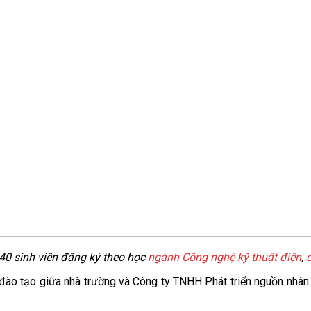
40 sinh viên đăng ký theo học
ngành Công nghệ kỹ thuật điện
,
đ
 đào tạo giữa nhà trường và Công ty TNHH Phát triển nguồn nhân