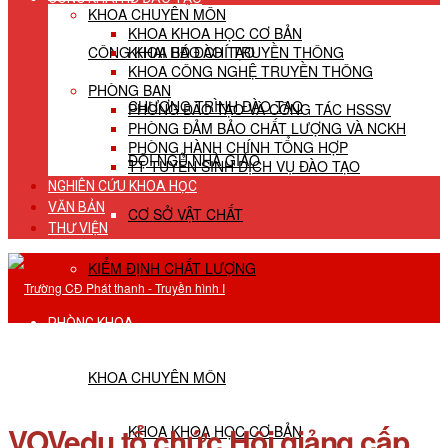
KHOA CHUYÊN MÔN
KHOA KHOA HỌC CƠ BẢN
CÔNG KHAI HĐ ĐÀO TẠO
KHOA BÁO CHÍ TRUYỀN THÔNG
KHOA CÔNG NGHỆ TRUYỀN THÔNG
PHÒNG BAN
CHƯƠNG TRÌNH ĐÀO TẠO
PHÒNG ĐÀO TẠO VÀ CÔNG TÁC HSSSV
PHÒNG ĐẢM BẢO CHẤT LƯỢNG VÀ NCKH
PHÒNG HÀNH CHÍNH TỔNG HỢP
ĐỘI NGŨ NHÀ GIÁO
TT TUYỂN SINH DỊCH VỤ ĐÀO TẠO
NGHIÊN CỨU KHOA HỌC
VĂN BẢN
CƠ SỞ VẬT CHẤT
THƯ VIỆN
KIỂM ĐỊNH CHẤT LƯỢNG
PHÒNG KHOA
KHOA CHUYÊN MÔN
VOVedu tổ chức Hội giảng cấp
KHOA KHOA HỌC CƠ BẢN