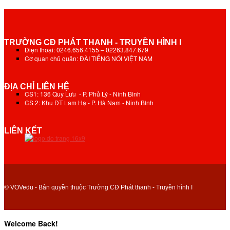
TRƯỜNG CĐ PHÁT THANH - TRUYỀN HÌNH I
Điện thoại: 0246.656.4155 – 02263.847.679
Cơ quan chủ quản: ĐÀI TIẾNG NÓI VIỆT NAM
ĐỊA CHỈ LIÊN HỆ
CS1: 136 Quy Lưu - P. Phủ Lý - Ninh Bình
CS 2: Khu ĐT Lam Hạ - P. Hà Nam - Ninh Bình
LIÊN KẾT
© VOVedu - Bản quyền thuộc Trường CĐ Phát thanh - Truyền hình I
Welcome Back!