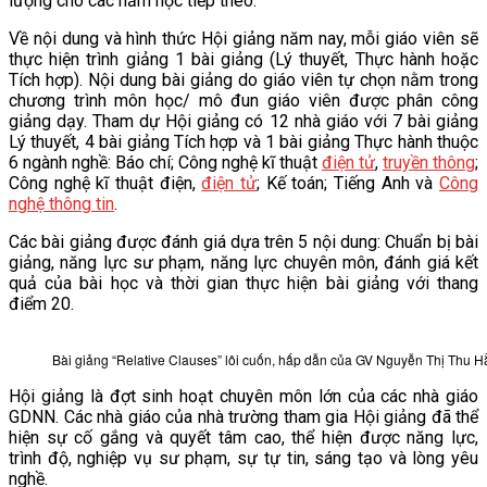
lượng cho các năm học tiếp theo.
VĂN BẢN
Về nội dung và hình thức Hội giảng năm nay, mỗi giáo viên sẽ
thực hiện trình giảng 1 bài giảng (Lý thuyết, Thực hành hoặc
Tích hợp). Nội dung bài giảng do giáo viên tự chọn nằm trong
THƯ VIỆN
chương trình môn học/ mô đun giáo viên được phân công
giảng dạy. Tham dự Hội giảng có 12 nhà giáo với 7 bài giảng
Lý thuyết, 4 bài giảng Tích hợp và 1 bài giảng Thực hành thuộc
6 ngành nghề: Báo chí; Công nghệ kĩ thuật
điện tử
,
truyền thông
;
Công nghệ kĩ thuật điện,
điện tử
; Kế toán; Tiếng Anh và
Công
nghệ thông tin
.
Các bài giảng được đánh giá dựa trên 5 nội dung: Chuẩn bị bài
giảng, năng lực sư phạm, năng lực chuyên môn, đánh giá kết
quả của bài học và thời gian thực hiện bài giảng với thang
điểm 20.
Bài giảng “Relative Clauses” lôi cuốn, hấp dẫn của GV Nguyễn Thị Thu 
Hội giảng là đợt sinh hoạt chuyên môn lớn của các nhà giáo
GDNN. Các nhà giáo của nhà trường tham gia Hội giảng đã thể
hiện sự cố gắng và quyết tâm cao, thể hiện được năng lực,
trình độ, nghiệp vụ sư phạm, sự tự tin, sáng tạo và lòng yêu
nghề.