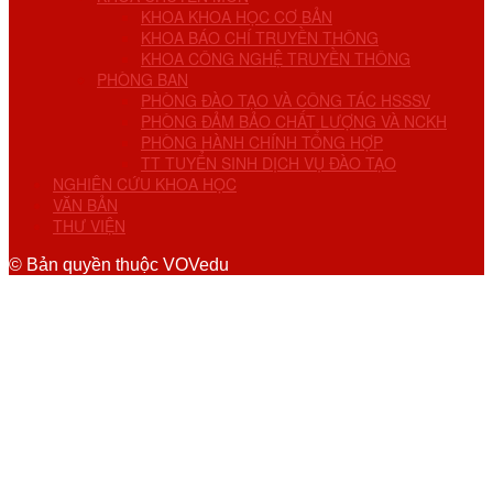
KHOA KHOA HỌC CƠ BẢN
KHOA BÁO CHÍ TRUYỀN THÔNG
KHOA CÔNG NGHỆ TRUYỀN THÔNG
PHÒNG BAN
PHÒNG ĐÀO TẠO VÀ CÔNG TÁC HSSSV
PHÒNG ĐẢM BẢO CHẤT LƯỢNG VÀ NCKH
PHÒNG HÀNH CHÍNH TỔNG HỢP
TT TUYỂN SINH DỊCH VỤ ĐÀO TẠO
NGHIÊN CỨU KHOA HỌC
VĂN BẢN
THƯ VIỆN
© Bản quyền thuộc VOVedu