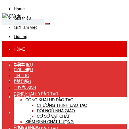
Home
Giới thiệu
Lịch làm việc
No Result
View All Result
Liên hệ
HOME
HOME
GIỚI THIỆU
GIỚI THIỆU
TIN TỨC
TIN TỨC
ĐÀO TẠO
TUYỂN SINH
CÔNG KHAI HĐ ĐÀO TẠO
ĐÀO TẠO
CÔNG KHAI HĐ ĐÀO TẠO
CHƯƠNG TRÌNH ĐÀO TẠO
ĐỘI NGŨ NHÀ GIÁO
TUYỂN SINH
CƠ SỞ VẬT CHẤT
KIỂM ĐỊNH CHẤT LƯỢNG
PHÒNG KHOA
CÔNG KHAI HĐ ĐÀO TẠO