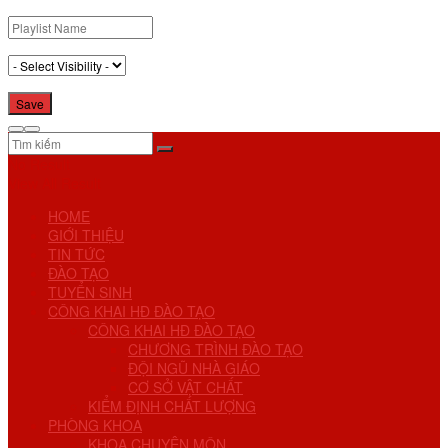
No Result
View All Result
HOME
GIỚI THIỆU
TIN TỨC
ĐÀO TẠO
TUYỂN SINH
CÔNG KHAI HĐ ĐÀO TẠO
CÔNG KHAI HĐ ĐÀO TẠO
CHƯƠNG TRÌNH ĐÀO TẠO
ĐỘI NGŨ NHÀ GIÁO
CƠ SỞ VẬT CHẤT
KIỂM ĐỊNH CHẤT LƯỢNG
PHÒNG KHOA
KHOA CHUYÊN MÔN