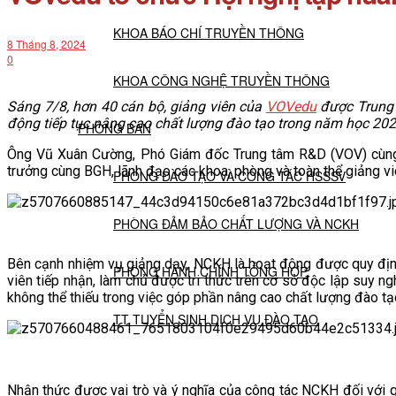
KHOA BÁO CHÍ TRUYỀN THÔNG
8 Tháng 8, 2024
0
KHOA CÔNG NGHỆ TRUYỀN THÔNG
Sáng 7/8, hơn 40 cán bộ, giảng viên của
VOVedu
được Trung t
động tiếp tục nâng cao chất lượng đào tạo trong năm học 20
PHÒNG BAN
Ông Vũ Xuân Cường, Phó Giám đốc Trung tâm R&D (VOV) cùng đ
trưởng cùng BGH, lãnh đạo các khoa, phòng và toàn thể giảng vi
PHÒNG ĐÀO TẠO VÀ CÔNG TÁC HSSSV
PHÒNG ĐẢM BẢO CHẤT LƯỢNG VÀ NCKH
Bên cạnh nhiệm vụ giảng dạy, NCKH là hoạt động được quy địn
PHÒNG HÀNH CHÍNH TỔNG HỢP
viên tiếp nhận, làm chủ được tri thức trên cơ sở độc lập suy n
không thể thiếu trong việc góp phần nâng cao chất lượng đào tạ
TT TUYỂN SINH DỊCH VỤ ĐÀO TẠO
NGHIÊN CỨU KHOA HỌC
Nhận thức được vai trò và ý nghĩa của công tác NCKH đối với 