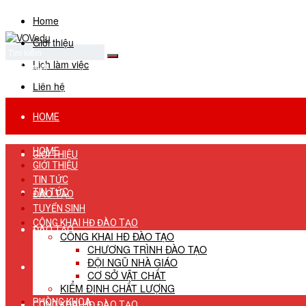
Home
Giới thiệu
Lịch làm việc
No Result
View All Result
Liên hệ
HOME
HOME
GIỚI THIỆU
GIỚI THIỆU
TIN TỨC
TIN TỨC
ĐÀO TẠO
TUYỂN SINH
CÔNG KHAI HĐ ĐÀO TẠO
ĐÀO TẠO
CÔNG KHAI HĐ ĐÀO TẠO
CHƯƠNG TRÌNH ĐÀO TẠO
ĐỘI NGŨ NHÀ GIÁO
TUYỂN SINH
CƠ SỞ VẬT CHẤT
KIỂM ĐỊNH CHẤT LƯỢNG
PHÒNG KHOA
CÔNG KHAI HĐ ĐÀO TẠO