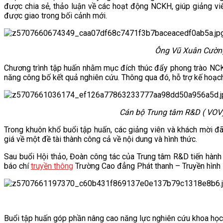
được chia sẻ, thảo luận về các hoạt động NCKH, giúp giảng vi
VĂN BẢN
được giao trong bối cảnh mới.
THƯ VIỆN
Ông Vũ Xuân Cườn
Chương trình tập huấn nhằm mục đích thúc đẩy phong trào NCKH
năng công bố kết quả nghiên cứu. Thông qua đó, hỗ trợ kế hoạch 
Cán bộ Trung tâm R&D ( VOV)
Trong khuôn khổ buổi tập huấn, các giảng viên và khách mời đã 
giá về một đề tài thành công cả về nội dung và hình thức.
Sau buổi Hội thảo, Đoàn công tác của Trung tâm R&D tiến hành
báo chí
truyền thông
Trường Cao đẳng Phát thanh – Truyền hình I
Buổi tập huấn góp phần nâng cao năng lực nghiên cứu khoa học 