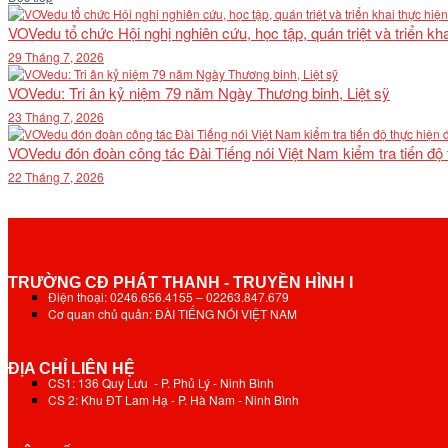
VOVedu tổ chức Hội nghị nghiên cứu, học tập, quán triệt và triển 
29 Tháng 7, 2026
VOVedu: Tri ân kỷ niệm 79 năm Ngày Thương binh, Liệt sỹ
23 Tháng 7, 2026
VOVedu đón đoàn công tác Đài Tiếng nói Việt Nam kiểm tra tiến độ
22 Tháng 7, 2026
TRƯỜNG CĐ PHÁT THANH - TRUYỀN HÌNH I
Điện thoại: 0246.656.4155 – 02263.847.679
Cơ quan chủ quản: ĐÀI TIẾNG NÓI VIỆT NAM
ĐỊA CHỈ LIÊN HỆ
CS1: 136 Quy Lưu - P. Phủ Lý - Ninh Bình
CS 2: Khu ĐT Lam Hạ - P. Hà Nam - Ninh Bình