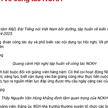
âm R&D, Đài Tiếng nói Việt Nam bồi dưỡng, tập huấn về kiến t
24-2025.
oàn công tác dự và phổ biến các nội dung tại Hội nghị. Về phí
ên.
Quang cảnh Hội nghị tập huấn về công tác NCKH
h bắt buộc đối với giảng viên hàng năm. Có thể coi hoạt động N
ghĩ, sáng tạo, biết vận dụng vào bài giảng cũng như thực tiễn c
o, tạo ra nguồn nhân lực đáp ứng được nhu cầu ngày càng cao của
Thầy Nguyễn Văn Hùng khẳng định tầm quan trọng của NCKH
giảng viên, Đảng ủy, BGH nhà trường thường xuyên tổ chức các bu