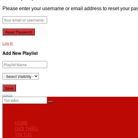
Please enter your username or email address to reset your pa
Log In
Add New Playlist
No Result
View All Result
HOME
GIỚI THIỆU
TIN TỨC