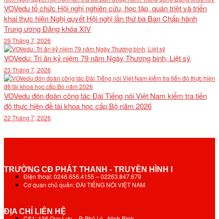
VOVedu tổ chức Hội nghị nghiên cứu, học tập, quán triệt và triển
khai thực hiện Nghị quyết Hội nghị lần thứ ba Ban Chấp hành
Trung ương Đảng khóa XIV
29 Tháng 7, 2026
VOVedu: Tri ân kỷ niệm 79 năm Ngày Thương binh, Liệt sỹ
23 Tháng 7, 2026
VOVedu đón đoàn công tác Đài Tiếng nói Việt Nam kiểm tra tiến
độ thực hiện đề tài khoa học cấp Bộ năm 2026
22 Tháng 7, 2026
TRƯỜNG CĐ PHÁT THANH - TRUYỀN HÌNH I
Điện thoại: 0246.656.4155 – 02263.847.679
Cơ quan chủ quản: ĐÀI TIẾNG NÓI VIỆT NAM
ĐỊA CHỈ LIÊN HỆ
CS1: 136 Quy Lưu - P. Phủ Lý - Ninh Bình