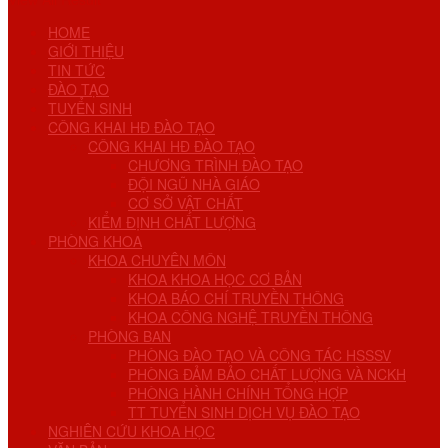
HOME
GIỚI THIỆU
TIN TỨC
ĐÀO TẠO
TUYỂN SINH
CÔNG KHAI HĐ ĐÀO TẠO
CÔNG KHAI HĐ ĐÀO TẠO
CHƯƠNG TRÌNH ĐÀO TẠO
ĐỘI NGŨ NHÀ GIÁO
CƠ SỞ VẬT CHẤT
KIỂM ĐỊNH CHẤT LƯỢNG
PHÒNG KHOA
KHOA CHUYÊN MÔN
KHOA KHOA HỌC CƠ BẢN
KHOA BÁO CHÍ TRUYỀN THÔNG
KHOA CÔNG NGHỆ TRUYỀN THÔNG
PHÒNG BAN
PHÒNG ĐÀO TẠO VÀ CÔNG TÁC HSSSV
PHÒNG ĐẢM BẢO CHẤT LƯỢNG VÀ NCKH
PHÒNG HÀNH CHÍNH TỔNG HỢP
TT TUYỂN SINH DỊCH VỤ ĐÀO TẠO
NGHIÊN CỨU KHOA HỌC