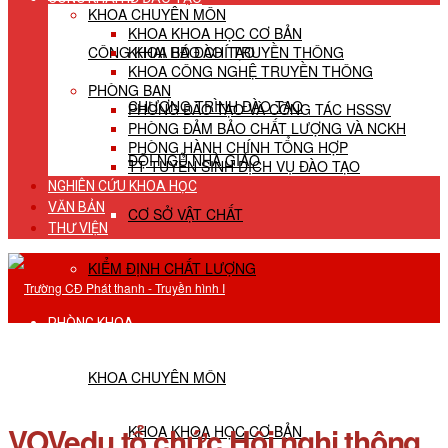
KHOA CHUYÊN MÔN
KHOA KHOA HỌC CƠ BẢN
CÔNG KHAI HĐ ĐÀO TẠO
KHOA BÁO CHÍ TRUYỀN THÔNG
KHOA CÔNG NGHỆ TRUYỀN THÔNG
PHÒNG BAN
CHƯƠNG TRÌNH ĐÀO TẠO
PHÒNG ĐÀO TẠO VÀ CÔNG TÁC HSSSV
PHÒNG ĐẢM BẢO CHẤT LƯỢNG VÀ NCKH
PHÒNG HÀNH CHÍNH TỔNG HỢP
ĐỘI NGŨ NHÀ GIÁO
TT TUYỂN SINH DỊCH VỤ ĐÀO TẠO
NGHIÊN CỨU KHOA HỌC
VĂN BẢN
CƠ SỞ VẬT CHẤT
THƯ VIỆN
KIỂM ĐỊNH CHẤT LƯỢNG
PHÒNG KHOA
KHOA CHUYÊN MÔN
VOVedu tổ chức Hội nghị thông
KHOA KHOA HỌC CƠ BẢN