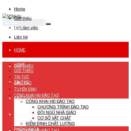
Home
Giới thiệu
Lịch làm việc
No Result
View All Result
Liên hệ
HOME
HOME
GIỚI THIỆU
GIỚI THIỆU
TIN TỨC
TIN TỨC
ĐÀO TẠO
TUYỂN SINH
CÔNG KHAI HĐ ĐÀO TẠO
ĐÀO TẠO
CÔNG KHAI HĐ ĐÀO TẠO
CHƯƠNG TRÌNH ĐÀO TẠO
ĐỘI NGŨ NHÀ GIÁO
TUYỂN SINH
CƠ SỞ VẬT CHẤT
KIỂM ĐỊNH CHẤT LƯỢNG
PHÒNG KHOA
CÔNG KHAI HĐ ĐÀO TẠO