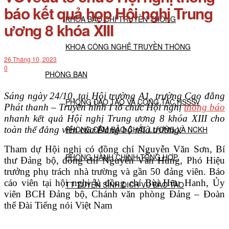
báo kết quả họp Hội nghị Trung
KHOA BÁO CHÍ TRUYỀN THÔNG
ương 8 khóa XIII
KHOA CÔNG NGHỆ TRUYỀN THÔNG
26 Tháng 10, 2023
0
PHÒNG BAN
Sáng ngày 24/10, tại Hội trường A1, trường Cao đẳng
PHÒNG ĐÀO TẠO VÀ CÔNG TÁC HSSSV
Phát thanh – Truyền hình I tổ chức Hội nghị
thông báo
nhanh kết quả Hội nghị Trung ương 8 khóa XIII cho
toàn thể đảng viên của Đảng bộ nhà trường.
PHÒNG ĐẢM BẢO CHẤT LƯỢNG VÀ NCKH
Tham dự Hội nghị có đồng chí Nguyễn Văn Sơn, Bí
PHÒNG HÀNH CHÍNH TỔNG HỢP
thư Đảng bộ, đồng chí Nguyễn Văn Hùng, Phó Hiệu
trưởng phụ trách nhà trường và gần 50 đảng viên. Báo
cáo viên tại hội nghị là đồng chí Bùi Hữu Hanh, Ủy
TT TUYỂN SINH DỊCH VỤ ĐÀO TẠO
viên BCH Đảng bộ, Chánh văn phòng Đảng – Đoàn
thể Đài Tiếng nói Việt Nam
NGHIÊN CỨU KHOA HỌC