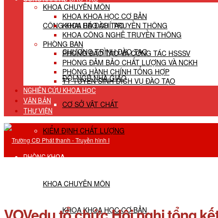
KHOA CHUYÊN MÔN
KHOA KHOA HỌC CƠ BẢN
CÔNG KHAI HĐ ĐÀO TẠO
KHOA BÁO CHÍ TRUYỀN THÔNG
KHOA CÔNG NGHỆ TRUYỀN THÔNG
PHÒNG BAN
CHƯƠNG TRÌNH ĐÀO TẠO
PHÒNG ĐÀO TẠO VÀ CÔNG TÁC HSSSV
PHÒNG ĐẢM BẢO CHẤT LƯỢNG VÀ NCKH
PHÒNG HÀNH CHÍNH TỔNG HỢP
ĐỘI NGŨ NHÀ GIÁO
TT TUYỂN SINH DỊCH VỤ ĐÀO TẠO
NGHIÊN CỨU KHOA HỌC
VĂN BẢN
CƠ SỞ VẬT CHẤT
THƯ VIỆN
KIỂM ĐỊNH CHẤT LƯỢNG
PHÒNG KHOA
KHOA CHUYÊN MÔN
VOVedu tổ chức Hội nghị tổng kế
KHOA KHOA HỌC CƠ BẢN