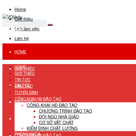
Home
Giới thiệu
Lịch làm việc
No Result
View All Result
Liên hệ
HOME
HOME
GIỚI THIỆU
GIỚI THIỆU
TIN TỨC
TIN TỨC
ĐÀO TẠO
TUYỂN SINH
CÔNG KHAI HĐ ĐÀO TẠO
ĐÀO TẠO
CÔNG KHAI HĐ ĐÀO TẠO
CHƯƠNG TRÌNH ĐÀO TẠO
ĐỘI NGŨ NHÀ GIÁO
TUYỂN SINH
CƠ SỞ VẬT CHẤT
KIỂM ĐỊNH CHẤT LƯỢNG
PHÒNG KHOA
CÔNG KHAI HĐ ĐÀO TẠO