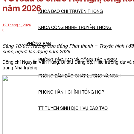
năm 2026
KHOA BÁO CHÍ TRUYỀN THÔNG
12 Tháng 1, 2026
KHOA CÔNG NGHỆ TRUYỀN THÔNG
0
PHÒNG BAN
Sáng 10/01, Trường Cao đẳng Phát thanh – Truyền hình I đã 
chức, người lao động năm 2026.
PHÒNG ĐÀO TẠO VÀ CÔNG TÁC HSSSV
Đồng chí Nguyễn Văn Hùng, Bí thư Đảng bộ, Hiệu trưởng dự và ch
trong Nhà trường.
PHÒNG ĐẢM BẢO CHẤT LƯỢNG VÀ NCKH
PHÒNG HÀNH CHÍNH TỔNG HỢP
TT TUYỂN SINH DỊCH VỤ ĐÀO TẠO
NGHIÊN CỨU KHOA HỌC