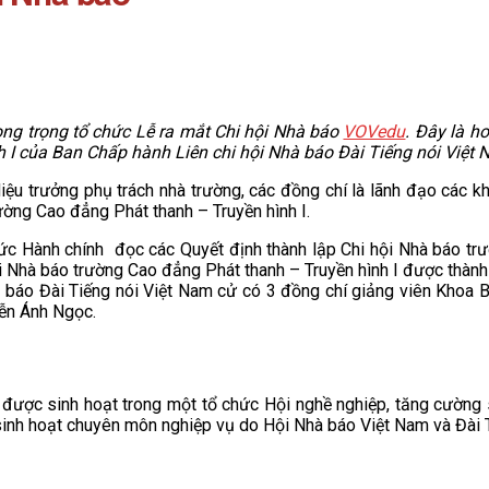
ong trọng tổ chức Lễ ra mắt Chi hội Nhà báo
VOVedu
. Đây là h
 I của Ban Chấp hành Liên chi hội Nhà báo Đài Tiếng nói Việt 
ệu trưởng phụ trách nhà trường, các đồng chí là lãnh đạo các 
ường Cao đẳng Phát thanh – Truyền hình I.
ức Hành chính đọc các Quyết định thành lập Chi hội Nhà báo trư
i Nhà báo trường Cao đẳng Phát thanh – Truyền hình I được thành
hà báo Đài Tiếng nói Việt Nam cử có 3 đồng chí giảng viên Khoa 
ễn Ánh Ngọc.
n được sinh hoạt trong một tổ chức Hội nghề nghiệp, tăng cường
i sinh hoạt chuyên môn nghiệp vụ do Hội Nhà báo Việt Nam và Đài 