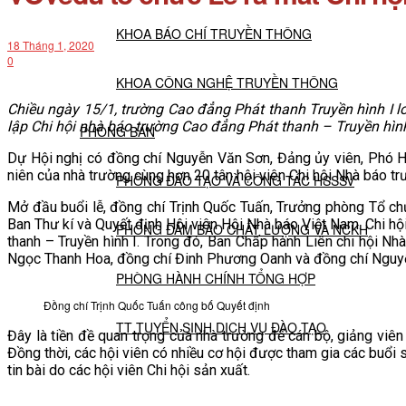
KHOA BÁO CHÍ TRUYỀN THÔNG
18 Tháng 1, 2020
0
KHOA CÔNG NGHỆ TRUYỀN THÔNG
Chiều ngày 15/1, trường Cao đẳng Phát thanh Truyền hình I l
lập Chi hội nhà báo trường Cao đẳng Phát thanh – Truyền hình
PHÒNG BAN
Dự Hội nghị có đồng chí Nguyễn Văn Sơn, Đảng ủy viên, Phó Hi
niên của nhà trường cùng hơn 20 tân hội viên Chi hội Nhà báo tr
PHÒNG ĐÀO TẠO VÀ CÔNG TÁC HSSSV
Mở đầu buổi lễ, đồng chí Trịnh Quốc Tuấn, Trưởng phòng Tổ ch
Ban Thư kí và Quyết định Hội viên Hội Nhà báo Việt Nam. Chi hộ
PHÒNG ĐẢM BẢO CHẤT LƯỢNG VÀ NCKH
thanh – Truyền hình I. Trong đó, Ban Chấp hành Liên chi hội N
Ngọc Thanh Hoa, đồng chí Đinh Phương Oanh và đồng chí Nguy
PHÒNG HÀNH CHÍNH TỔNG HỢP
Đồng chí Trịnh Quốc Tuấn công bố Quyết định
TT TUYỂN SINH DỊCH VỤ ĐÀO TẠO
Đây là tiền đề quan trọng của nhà trường để cán bộ, giảng viê
Đồng thời, các hội viên có nhiều cơ hội được tham gia các buổ
tin bài do các hội viên Chi hội sản xuất.
NGHIÊN CỨU KHOA HỌC