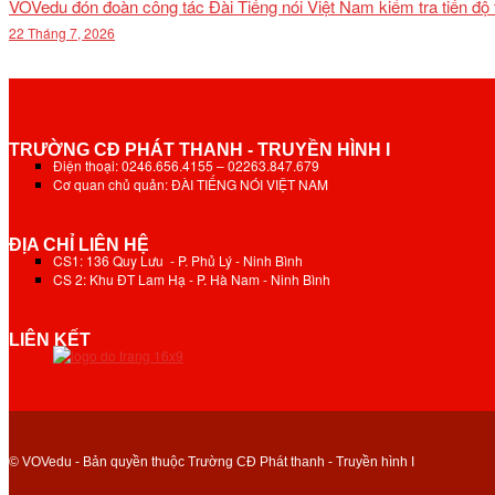
VOVedu đón đoàn công tác Đài Tiếng nói Việt Nam kiểm tra tiến độ
22 Tháng 7, 2026
TRƯỜNG CĐ PHÁT THANH - TRUYỀN HÌNH I
Điện thoại: 0246.656.4155 – 02263.847.679
Cơ quan chủ quản: ĐÀI TIẾNG NÓI VIỆT NAM
ĐỊA CHỈ LIÊN HỆ
CS1: 136 Quy Lưu - P. Phủ Lý - Ninh Bình
CS 2: Khu ĐT Lam Hạ - P. Hà Nam - Ninh Bình
LIÊN KẾT
© VOVedu - Bản quyền thuộc Trường CĐ Phát thanh - Truyền hình I