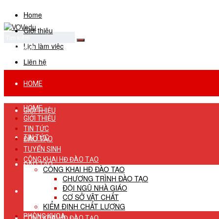
Home
Giới thiệu
Lịch làm việc
No Result
View All Result
Liên hệ
HOME
HOME
GIỚI THIỆU
GIỚI THIỆU
TIN TỨC
TIN TỨC
ĐÀO TẠO
TUYỂN SINH
CÔNG KHAI HĐ ĐÀO TẠO
ĐÀO TẠO
CÔNG KHAI HĐ ĐÀO TẠO
CHƯƠNG TRÌNH ĐÀO TẠO
ĐỘI NGŨ NHÀ GIÁO
TUYỂN SINH
CƠ SỞ VẬT CHẤT
KIỂM ĐỊNH CHẤT LƯỢNG
PHÒNG KHOA
CÔNG KHAI HĐ ĐÀO TẠO