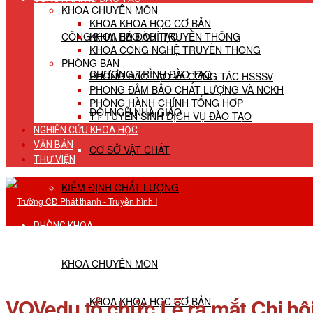
KHOA CHUYÊN MÔN
KHOA KHOA HỌC CƠ BẢN
CÔNG KHAI HĐ ĐÀO TẠO
KHOA BÁO CHÍ TRUYỀN THÔNG
KHOA CÔNG NGHỆ TRUYỀN THÔNG
PHÒNG BAN
CHƯƠNG TRÌNH ĐÀO TẠO
PHÒNG ĐÀO TẠO VÀ CÔNG TÁC HSSSV
PHÒNG ĐẢM BẢO CHẤT LƯỢNG VÀ NCKH
PHÒNG HÀNH CHÍNH TỔNG HỢP
ĐỘI NGŨ NHÀ GIÁO
TT TUYỂN SINH DỊCH VỤ ĐÀO TẠO
NGHIÊN CỨU KHOA HỌC
VĂN BẢN
CƠ SỞ VẬT CHẤT
THƯ VIỆN
KIỂM ĐỊNH CHẤT LƯỢNG
PHÒNG KHOA
KHOA CHUYÊN MÔN
VOVedu tổ chức Lễ ra mắt Chi hộ
KHOA KHOA HỌC CƠ BẢN