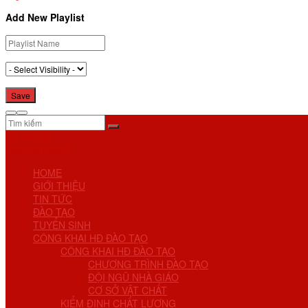
Add New Playlist
No Result
View All Result
HOME
GIỚI THIỆU
TIN TỨC
ĐÀO TẠO
TUYỂN SINH
CÔNG KHAI HĐ ĐÀO TẠO
CÔNG KHAI HĐ ĐÀO TẠO
CHƯƠNG TRÌNH ĐÀO TẠO
ĐỘI NGŨ NHÀ GIÁO
CƠ SỞ VẬT CHẤT
KIỂM ĐỊNH CHẤT LƯỢNG