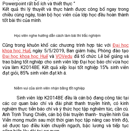
Powerpoint rất bổ ích và thiết thực ”
VĂN BẢN
Kết quả thi lý thuyết và thực hành được công bố ngay trong
chiều cùng ngày, toàn bộ học viên của lớp học đều hoàn thành
tốt bài thi của mình.
THƯ VIỆN
Học viên nghe hướng dẫn cách làm bài thi trắc nghiệm
Cũng trong khuôn khổ các chương trình hợp tác với
Đại học
khoa học Huế
, ngày 5/5/2019, Ban giám hiệu, Phòng đào tạo
Đại học khoa học Huế
và
VOVedu
đã tổ chức Lễ bế giảng và
trao bằng tốt nghiệp cho sinh viên lớp Đại học báo chí vừa học
vừa làm K2014BE. Kết quả xếp loại tốt nghiệp 15% sinh viên
đạt giỏi, 85% sinh viên đạt kh á.
Niềm vui của sinh viên nhận bằng tốt nghiệp
Sinh viên lớp K2014BE đều là cán bộ đang công tác tại
các cơ quan báo chí và đài phát thanh truyền hình, có kinh
nghiệm thực tiễn báo chí và ý thức học tập nghiêm túc, cần cù.
Anh Trịnh Trung Chiến, cán bộ Đài truyền thanh- truyền hình Gia
Viễn mong muốn sau một thời gian học tập nâng cao trình độ,
sẽ được tạo điều kiện chuyển ngạch, bậc lương và tiếp tục