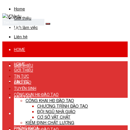
Home
Giới thiệu
Lịch làm việc
No Result
View All Result
Liên hệ
HOME
HOME
GIỚI THIỆU
GIỚI THIỆU
TIN TỨC
TIN TỨC
ĐÀO TẠO
TUYỂN SINH
CÔNG KHAI HĐ ĐÀO TẠO
ĐÀO TẠO
CÔNG KHAI HĐ ĐÀO TẠO
CHƯƠNG TRÌNH ĐÀO TẠO
ĐỘI NGŨ NHÀ GIÁO
TUYỂN SINH
CƠ SỞ VẬT CHẤT
KIỂM ĐỊNH CHẤT LƯỢNG
PHÒNG KHOA
CÔNG KHAI HĐ ĐÀO TẠO