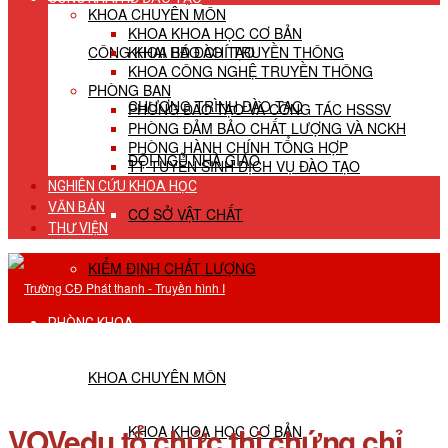
KHOA CHUYÊN MÔN
KHOA KHOA HỌC CƠ BẢN
CÔNG KHAI HĐ ĐÀO TẠO
KHOA BÁO CHÍ TRUYỀN THÔNG
KHOA CÔNG NGHỆ TRUYỀN THÔNG
PHÒNG BAN
CHƯƠNG TRÌNH ĐÀO TẠO
PHÒNG ĐÀO TẠO VÀ CÔNG TÁC HSSSV
PHÒNG ĐẢM BẢO CHẤT LƯỢNG VÀ NCKH
PHÒNG HÀNH CHÍNH TỔNG HỢP
ĐỘI NGŨ NHÀ GIÁO
TT TUYỂN SINH DỊCH VỤ ĐÀO TẠO
NGHIÊN CỨU KHOA HỌC
VĂN BẢN
CƠ SỞ VẬT CHẤT
THƯ VIỆN
KIỂM ĐỊNH CHẤT LƯỢNG
PHÒNG KHOA
KHOA CHUYÊN MÔN
VOVedu tổ chức thi chứng chỉ
KHOA KHOA HỌC CƠ BẢN