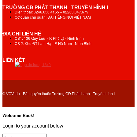
TRƯỜNG CĐ PHÁT THANH - TRUYỀN HÌNH I
Điện thoại: 0246.656.4155 – 02263.847.679
Cơ quan chủ quản: ĐÀI TIẾNG NÓI VIỆT NAM
ĐỊA CHỈ LIÊN HỆ
CS1: 136 Quy Lưu - P. Phủ Lý - Ninh Bình
CS 2: Khu ĐT Lam Hạ - P. Hà Nam - Ninh Bình
LIÊN KẾT
© VOVedu - Bản quyền thuộc Trường CĐ Phát thanh - Truyền hình I
Welcome Back!
Login to your account below