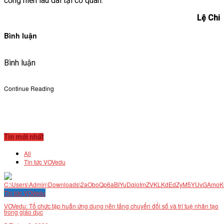
cống hiến lâu dài tại cơ quan.
Lệ Chi
Bình luận
Bình luận
Continue Reading
Tin mới nhất
All
Tin tức VOVedu
Tin tức VOVedu
VOVedu: Tổ chức tập huấn ứng dụng nền tảng chuyển đổi số và trí tuệ nhân tạo
trong giáo dục