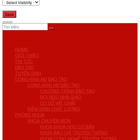
No Result
View All Result
HOME
GIỚI THIỆU
TIN TỨC
ĐÀO TẠO
TUYỂN SINH
CÔNG KHAI HĐ ĐÀO TẠO
CÔNG KHAI HĐ ĐÀO TẠO
CHƯƠNG TRÌNH ĐÀO TẠO
ĐỘI NGŨ NHÀ GIÁO
CƠ SỞ VẬT CHẤT
KIỂM ĐỊNH CHẤT LƯỢNG
PHÒNG KHOA
KHOA CHUYÊN MÔN
KHOA KHOA HỌC CƠ BẢN
KHOA BÁO CHÍ TRUYỀN THÔNG
KHOA CÔNG NGHỆ TRUYỀN THÔNG