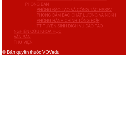
PHÒNG BAN
PHÒNG ĐÀO TẠO VÀ CÔNG TÁC HSSSV
PHÒNG ĐẢM BẢO CHẤT LƯỢNG VÀ NCKH
PHÒNG HÀNH CHÍNH TỔNG HỢP
TT TUYỂN SINH DỊCH VỤ ĐÀO TẠO
NGHIÊN CỨU KHOA HỌC
VĂN BẢN
THƯ VIỆN
© Bản quyền thuộc VOVedu