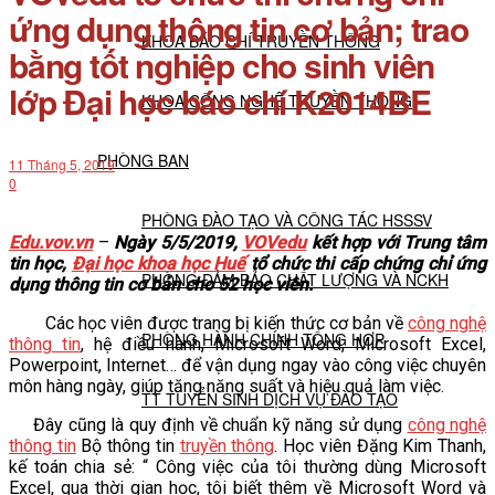
ứng dụng thông tin cơ bản; trao
KHOA BÁO CHÍ TRUYỀN THÔNG
bằng tốt nghiệp cho sinh viên
lớp Đại học báo chí K2014BE
KHOA CÔNG NGHỆ TRUYỀN THÔNG
PHÒNG BAN
11 Tháng 5, 2019
0
PHÒNG ĐÀO TẠO VÀ CÔNG TÁC HSSSV
Edu.vov.vn
–
Ngày 5/5/2019,
VOVedu
kết hợp với Trung tâm
tin học,
Đại học khoa học Huế
tổ chức thi cấp chứng chỉ ứng
PHÒNG ĐẢM BẢO CHẤT LƯỢNG VÀ NCKH
dụng thông tin cơ bản cho 52 học viên.
Các học viên được trang bị kiến thức cơ bản về
công nghệ
PHÒNG HÀNH CHÍNH TỔNG HỢP
thông tin
, hệ điều hành, Microsoft Word, Microsoft Excel,
Powerpoint, Internet… để vận dụng ngay vào công việc chuyên
môn hàng ngày, giúp tăng năng suất và hiệu quả làm việc.
TT TUYỂN SINH DỊCH VỤ ĐÀO TẠO
Đây cũng là quy định về chuẩn kỹ năng sử dụng
công nghệ
thông tin
Bộ thông tin
truyền thông
. Học viên Đặng Kim Thanh,
NGHIÊN CỨU KHOA HỌC
kế toán chia sẻ: “ Công việc của tôi thường dùng Microsoft
Excel, qua thời gian học, tôi biết thêm về Microsoft Word và