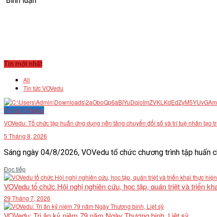
Bình luận
Tin mới nhất
All
Tin tức VOVedu
Tin tức VOVedu
VOVedu: Tổ chức tập huấn ứng dụng nền tảng chuyển đổi số và trí tuệ nhân tạo t
5 Tháng 8, 2026
Sáng ngày 04/8/2026, VOVedu tổ chức chương trình tập huấn ch
Details
Đọc tiếp
VOVedu tổ chức Hội nghị nghiên cứu, học tập, quán triệt và triển 
29 Tháng 7, 2026
VOVedu: Tri ân kỷ niệm 79 năm Ngày Thương binh, Liệt sỹ