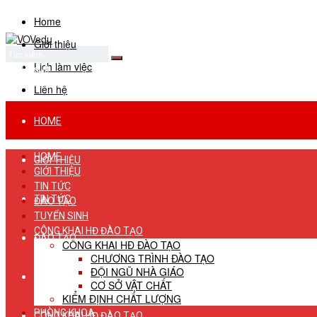
Home
Giới thiệu
Lịch làm việc
No Result
View All Result
Liên hệ
HOME
HOME
GIỚI THIỆU
GIỚI THIỆU
TIN TỨC
TIN TỨC
ĐÀO TẠO
TUYỂN SINH
CÔNG KHAI HĐ ĐÀO TẠO
ĐÀO TẠO
CÔNG KHAI HĐ ĐÀO TẠO
CHƯƠNG TRÌNH ĐÀO TẠO
ĐỘI NGŨ NHÀ GIÁO
TUYỂN SINH
CƠ SỞ VẬT CHẤT
KIỂM ĐỊNH CHẤT LƯỢNG
PHÒNG KHOA
CÔNG KHAI HĐ ĐÀO TẠO