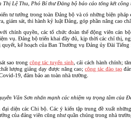
 Thị Lệ Thu, Phó Bí thư Đảng bộ báo cáo tổng kết công
n tư tưởng trong toàn Đảng bộ và có những biện pháp độ
tra, giám sát, thi hành kỷ luật Đảng, góp phần nâng cao ch
ới chính quyền, các tổ chức đoàn thể động viên cán bộ,
m vụ. Đảng bộ triển khai đầy đủ, kịp thời các chỉ thị, ng
 quyết, kế hoạch của Ban Thường vụ Đảng ủy Đài Tiếng n
sát sao trong
công tác tuyển sinh
, cải cách hành chính; tă
chất lượng giảng dạy được nâng cao;
công tác đào tạo
đảm
 Covid-19, đảm bảo an toàn nhà trường.
guyễn Văn Sơn nhấn mạnh các nhiệm vụ trọng tâm của Đ
 đại diện các Chi bộ. Các ý kiến tập trung đề xuất nhữ
 tưởng của đảng viên cũng như quần chúng trong nhà trườn