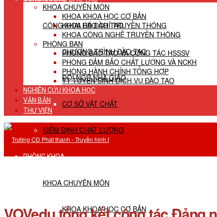
KHOA CHUYÊN MÔN
KHOA KHOA HỌC CƠ BẢN
CÔNG KHAI HĐ ĐÀO TẠO
KHOA BÁO CHÍ TRUYỀN THÔNG
KHOA CÔNG NGHỆ TRUYỀN THÔNG
PHÒNG BAN
CHƯƠNG TRÌNH ĐÀO TẠO
PHÒNG ĐÀO TẠO VÀ CÔNG TÁC HSSSV
PHÒNG ĐẢM BẢO CHẤT LƯỢNG VÀ NCKH
PHÒNG HÀNH CHÍNH TỔNG HỢP
ĐỘI NGŨ NHÀ GIÁO
TT TUYỂN SINH DỊCH VỤ ĐÀO TẠO
NGHIÊN CỨU KHOA HỌC
VĂN BẢN
CƠ SỞ VẬT CHẤT
THƯ VIỆN
KIỂM ĐỊNH CHẤT LƯỢNG
PHÒNG KHOA
KHOA CHUYÊN MÔN
VOVedu tổng kết công tác Đảng n
KHOA KHOA HỌC CƠ BẢN