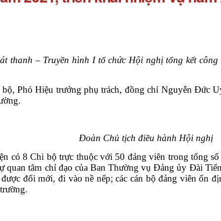
át thanh – Truyền hình I tổ chức Hội nghị tổng kết côn
bộ, Phó Hiệu trưởng phụ trách, đồng chí Nguyễn Đức Uy
rường.
Đoàn Chủ tịch điều hành Hội nghị
ện có 8 Chi bộ trực thuộc với 50 đảng viên trong tổng s
sự quan tâm chỉ đạo của Ban Thường vụ Đảng ủy Đài Tiến
 được đổi mới, đi vào nề nếp; các cán bộ đảng viên ổn đị
 trường.