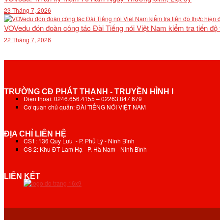
23 Tháng 7, 2026
VOVedu đón đoàn công tác Đài Tiếng nói Việt Nam kiểm tra tiến độ
22 Tháng 7, 2026
TRƯỜNG CĐ PHÁT THANH - TRUYỀN HÌNH I
Điện thoại: 0246.656.4155 – 02263.847.679
Cơ quan chủ quản: ĐÀI TIẾNG NÓI VIỆT NAM
ĐỊA CHỈ LIÊN HỆ
CS1: 136 Quy Lưu - P. Phủ Lý - Ninh Bình
CS 2: Khu ĐT Lam Hạ - P. Hà Nam - Ninh Bình
LIÊN KẾT