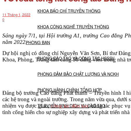
KHOA BÁO CHÍ TRUYỀN THÔNG
11 Tháng 1, 2022
0
KHOA CÔNG NGHỆ TRUYỀN THÔNG
Sáng ngày 7/1, tại Hội trường A1, trường Cao đẳng Ph
năm 2022.
PHÒNG BAN
Dự hội nghị có đồng chí Nguyễn Văn Sơn, Bí thư Đảng 
PHÒNG ĐÀO TẠO VÀ CÔNG TÁC HSSSV
Khoa, Phòng, Trung tâm cùng 50 đảng viên trong nhà t
PHÒNG ĐẢM BẢO CHẤT LƯỢNG VÀ NCKH
PHÒNG HÀNH CHÍNH TỔNG HỢP
Đảng bộ trường Cao đẳng Phát thanh – Truyền hình I hi
các hệ trong và ngoài trường. Trong năm vừa qua, dưới 
nhiệm vụ được giao;
TT TUYỂN SINH DỊCH VỤ ĐÀO TẠO
công tác đào tạo
, công tác phục vụ
tình cống hiến cho sự nghiệp xây dựng và phát triển nhà
NGHIÊN CỨU KHOA HỌC