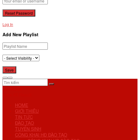
Log In
Add New Playlist
No Result
View All Result
HOME
GIỚI THIỆU
TIN TỨC
ĐÀO TẠO
TUYỂN SINH
CÔNG KHAI HĐ ĐÀO TẠO