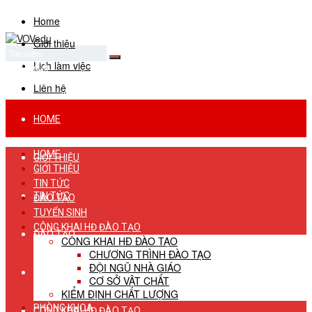
Home
Giới thiệu
Lịch làm việc
No Result
View All Result
Liên hệ
HOME
HOME
GIỚI THIỆU
GIỚI THIỆU
TIN TỨC
TIN TỨC
ĐÀO TẠO
TUYỂN SINH
CÔNG KHAI HĐ ĐÀO TẠO
ĐÀO TẠO
CÔNG KHAI HĐ ĐÀO TẠO
CHƯƠNG TRÌNH ĐÀO TẠO
ĐỘI NGŨ NHÀ GIÁO
TUYỂN SINH
CƠ SỞ VẬT CHẤT
KIỂM ĐỊNH CHẤT LƯỢNG
PHÒNG KHOA
CÔNG KHAI HĐ ĐÀO TẠO