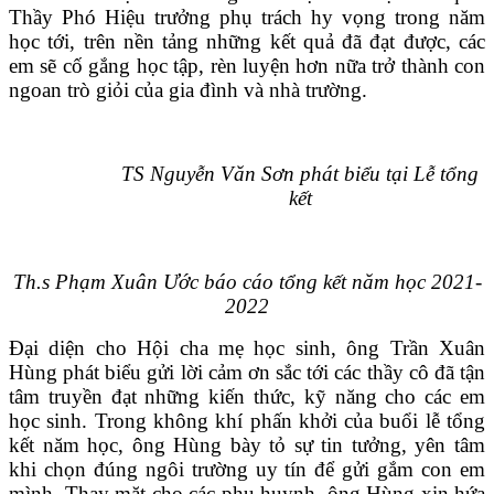
Thầy Phó Hiệu trưởng phụ trách hy vọng trong năm
học tới, trên nền tảng những kết quả đã đạt được, các
em sẽ cố gắng học tập, rèn luyện hơn nữa trở thành con
ngoan trò giỏi của gia đình và nhà trường.
TS Nguyễn Văn Sơn phát biểu tại Lễ tổng
kết
Th.s Phạm Xuân Ước báo cáo tổng kết năm học 2021-
2022
Đại diện cho Hội cha mẹ học sinh, ông Trần Xuân
Hùng phát biểu gửi lời cảm ơn sắc tới các thầy cô đã tận
tâm truyền đạt những kiến thức, kỹ năng cho các em
học sinh. Trong không khí phấn khởi của buổi lễ tổng
kết năm học, ông Hùng bày tỏ sự tin tưởng, yên tâm
khi chọn đúng ngôi trường uy tín để gửi gắm con em
mình. Thay mặt cho các phụ huynh, ông Hùng xin hứa