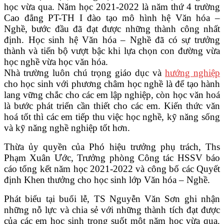
học vừa qua. Năm học 2021-2022 là năm thứ 4 trường
VĂN BẢN
Cao đẳng PT-TH I đào tạo mô hình hệ Văn hóa –
Nghề, bước đầu đã đạt được những thành công nhất
định. Học sinh hệ Văn hóa – Nghề đã có sự trưởng
THƯ VIỆN
thành và tiến bộ vượt bậc khi lựa chọn con đường vừa
học nghề vừa học văn hóa.
Nhà trư
ờng luôn chú trọng giáo dục và
hướng nghiệp
cho học sinh với phương châm học nghề là để tạo hành
lang vững chắc cho các em lập nghiệp, còn học văn hoá
là bước phát triển cần thiết cho các em. Kiến thức văn
hoá tốt thì các em tiếp thu việc học nghề, kỹ năng sống
và kỹ năng nghề nghiệp tốt hơn.
Thừa ủy quyền của Phó hiệu trưởng phụ trách, Ths
Phạm Xuân Ước, Trưởng phòng Công tác HSSV báo
cáo tổng kết năm học 2021-2022 và công bố các Quyết
định Khen thưởng cho học sinh lớp Văn hóa – Nghề.
Phát biểu tại buổi lễ, TS Nguyễn Văn Sơn ghi nhận
những nỗ lực và chia sẻ với những thành tích đạt được
của các em học sinh trong suốt một năm học vừa qua.