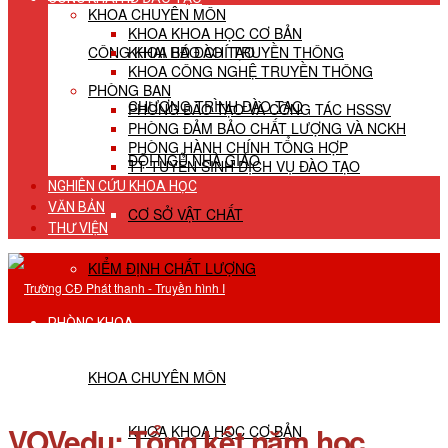
KHOA CHUYÊN MÔN
KHOA KHOA HỌC CƠ BẢN
CÔNG KHAI HĐ ĐÀO TẠO
KHOA BÁO CHÍ TRUYỀN THÔNG
KHOA CÔNG NGHỆ TRUYỀN THÔNG
PHÒNG BAN
CHƯƠNG TRÌNH ĐÀO TẠO
PHÒNG ĐÀO TẠO VÀ CÔNG TÁC HSSSV
PHÒNG ĐẢM BẢO CHẤT LƯỢNG VÀ NCKH
PHÒNG HÀNH CHÍNH TỔNG HỢP
ĐỘI NGŨ NHÀ GIÁO
TT TUYỂN SINH DỊCH VỤ ĐÀO TẠO
NGHIÊN CỨU KHOA HỌC
VĂN BẢN
CƠ SỞ VẬT CHẤT
THƯ VIỆN
KIỂM ĐỊNH CHẤT LƯỢNG
PHÒNG KHOA
KHOA CHUYÊN MÔN
VOVedu: Tổng kết năm học
KHOA KHOA HỌC CƠ BẢN