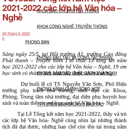
2021-2022 các lớp hệ Văn hóa –
KHOA BÁO CHÍ TRUYỀN THÔNG
Nghề
KHOA CÔNG NGHỆ TRUYỀN THÔNG
26 Tháng 5, 2022
0
PHÒNG BAN
Sáng ngày 25/5, tại Hội trường A1, trường Cao đẳng
PHÒNG ĐÀO TẠO VÀ CÔNG TÁC HSSSV
Phát thanh – Truyền hình I tổ chức Lễ tổng kết năm
học 2021-2022 cho các lớp hệ Văn hóa – Nghề, 19 em
học sinh có thành tích xuất sắc được khen thưởng.
PHÒNG ĐẢM BẢO CHẤT LƯỢNG VÀ NCKH
Dự buổi lễ có TS Nguyễn Văn Sơn, Phó Hiệu
PHÒNG HÀNH CHÍNH TỔNG HỢP
trưởng phụ trách nhà trường, lãnh đạo các Khoa,
Phòng, Trung tâm nhà trường, đại diện phụ huynh học
sinh và toàn thể các em học sinh hệ Văn hóa – Nghề.
TT TUYỂN SINH DỊCH VỤ ĐÀO TẠO
Tại Lễ Tổng kết năm học 2021-2022, thầy và trò
các lớp hệ Văn hóa- Nghề cùng nhìn lại những thành
NGHIÊN CỨU KHOA HỌC
tích đã đạt được, những hạn chế còn tồn tại trong năm