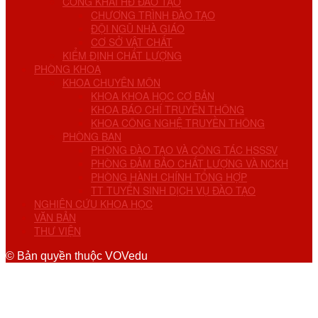
CÔNG KHAI HĐ ĐÀO TẠO
CHƯƠNG TRÌNH ĐÀO TẠO
ĐỘI NGŨ NHÀ GIÁO
CƠ SỞ VẬT CHẤT
KIỂM ĐỊNH CHẤT LƯỢNG
PHÒNG KHOA
KHOA CHUYÊN MÔN
KHOA KHOA HỌC CƠ BẢN
KHOA BÁO CHÍ TRUYỀN THÔNG
KHOA CÔNG NGHỆ TRUYỀN THÔNG
PHÒNG BAN
PHÒNG ĐÀO TẠO VÀ CÔNG TÁC HSSSV
PHÒNG ĐẢM BẢO CHẤT LƯỢNG VÀ NCKH
PHÒNG HÀNH CHÍNH TỔNG HỢP
TT TUYỂN SINH DỊCH VỤ ĐÀO TẠO
NGHIÊN CỨU KHOA HỌC
VĂN BẢN
THƯ VIỆN
© Bản quyền thuộc VOVedu