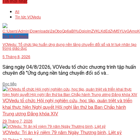
Tin mới nhất
All
Tin tức VOVedu
Tin tức VOVedu
VOVedu: Tổ chức tập huấn ứng dụng nền tảng chuyển đổi số và trí tuệ nhân tạo
trong giáo dục
5 Tháng 8, 2026
Sáng ngày 04/8/2026, VOVedu tổ chức chương trình tập huấn
chuyên đề "Ứng dụng nền tảng chuyển đổi số và...
Details
Đọc tiếp
VOVedu tổ chức Hội nghị nghiên cứu, học tập, quán triệt và triển
khai thực hiện Nghị quyết Hội nghị lần thứ ba Ban Chấp hành
Trung ương Đảng khóa XIV
29 Tháng 7, 2026
VOVedu: Tri ân kỷ niệm 79 năm Ngày Thương binh, Liệt sỹ
23 Tháng 7, 2026