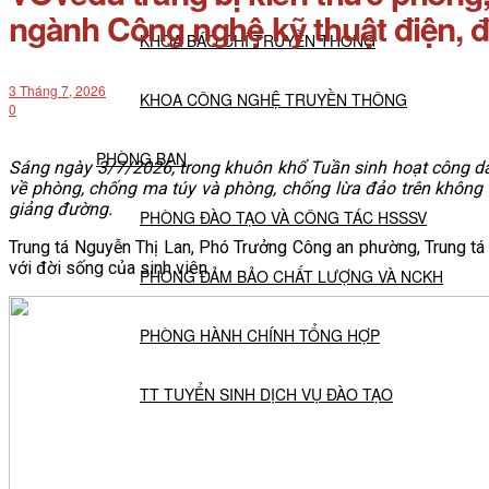
ngành Công nghệ kỹ thuật điện, đ
KHOA BÁO CHÍ TRUYỀN THÔNG
3 Tháng 7, 2026
KHOA CÔNG NGHỆ TRUYỀN THÔNG
0
PHÒNG BAN
Sáng ngày 3/7/2026, trong khuôn khổ Tuần sinh hoạt công dâ
về phòng, chống ma túy và phòng, chống lừa đảo trên không
giảng đường.
PHÒNG ĐÀO TẠO VÀ CÔNG TÁC HSSSV
Trung tá Nguyễn Thị Lan, Phó Trưởng Công an phường, Trung t
với đời sống của sinh viên.
PHÒNG ĐẢM BẢO CHẤT LƯỢNG VÀ NCKH
PHÒNG HÀNH CHÍNH TỔNG HỢP
TT TUYỂN SINH DỊCH VỤ ĐÀO TẠO
NGHIÊN CỨU KHOA HỌC