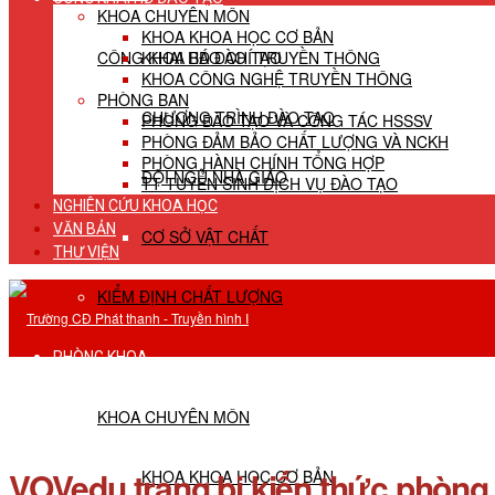
KHOA CHUYÊN MÔN
KHOA KHOA HỌC CƠ BẢN
CÔNG KHAI HĐ ĐÀO TẠO
KHOA BÁO CHÍ TRUYỀN THÔNG
KHOA CÔNG NGHỆ TRUYỀN THÔNG
PHÒNG BAN
CHƯƠNG TRÌNH ĐÀO TẠO
PHÒNG ĐÀO TẠO VÀ CÔNG TÁC HSSSV
PHÒNG ĐẢM BẢO CHẤT LƯỢNG VÀ NCKH
PHÒNG HÀNH CHÍNH TỔNG HỢP
ĐỘI NGŨ NHÀ GIÁO
TT TUYỂN SINH DỊCH VỤ ĐÀO TẠO
NGHIÊN CỨU KHOA HỌC
VĂN BẢN
CƠ SỞ VẬT CHẤT
THƯ VIỆN
KIỂM ĐỊNH CHẤT LƯỢNG
PHÒNG KHOA
KHOA CHUYÊN MÔN
VOVedu trang bị kiến thức phòng,
KHOA KHOA HỌC CƠ BẢN