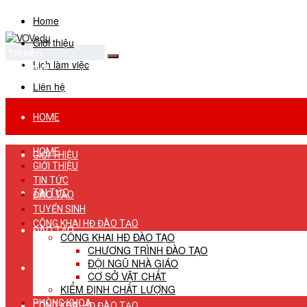
Home
Giới thiệu
Lịch làm việc
No Result
View All Result
Liên hệ
HOME
HOME
GIỚI THIỆU
GIỚI THIỆU
TIN TỨC
TIN TỨC
ĐÀO TẠO
TUYỂN SINH
CÔNG KHAI HĐ ĐÀO TẠO
ĐÀO TẠO
CÔNG KHAI HĐ ĐÀO TẠO
CHƯƠNG TRÌNH ĐÀO TẠO
ĐỘI NGŨ NHÀ GIÁO
TUYỂN SINH
CƠ SỞ VẬT CHẤT
KIỂM ĐỊNH CHẤT LƯỢNG
PHÒNG KHOA
CÔNG KHAI HĐ ĐÀO TẠO