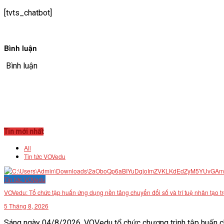
[tvts_chatbot]
Bình luận
Bình luận
Tin mới nhất
All
Tin tức VOVedu
Tin tức VOVedu
VOVedu: Tổ chức tập huấn ứng dụng nền tảng chuyển đổi số và trí tuệ nhân tạo t
5 Tháng 8, 2026
Sáng ngày 04/8/2026, VOVedu tổ chức chương trình tập huấn ch