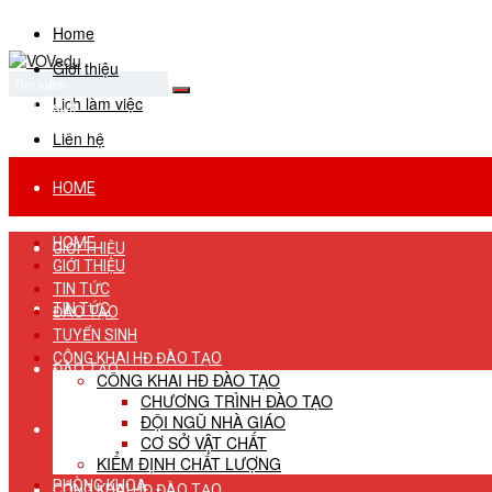
Home
Giới thiệu
Lịch làm việc
No Result
View All Result
Liên hệ
HOME
HOME
GIỚI THIỆU
GIỚI THIỆU
TIN TỨC
TIN TỨC
ĐÀO TẠO
TUYỂN SINH
CÔNG KHAI HĐ ĐÀO TẠO
ĐÀO TẠO
CÔNG KHAI HĐ ĐÀO TẠO
CHƯƠNG TRÌNH ĐÀO TẠO
ĐỘI NGŨ NHÀ GIÁO
TUYỂN SINH
CƠ SỞ VẬT CHẤT
KIỂM ĐỊNH CHẤT LƯỢNG
PHÒNG KHOA
CÔNG KHAI HĐ ĐÀO TẠO