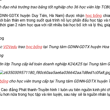
 đạo nhà trường trao bằng tốt nghiệp cho 36 học viên lớp TC
GDNN-GDTX huyện Duy Tiên, Hà Nam) được nhận
học bổng
chia
ới bản thân em trong suốt quá trình nỗ lực phấn đấu học tập và r
ời gian 2 năm học qua với rất nhiều bài học bổ ích và lý thú, g
ác
VOVedu
trao
học bổng
tại Trung tâm GDNN-GDTX
huyện Hoa 
ên lớp Trung cấp kế toán doanh nghiệp K24,K25 tại Trung tâm 
bổng
cho học viên trung cấp tại Trung tâm GDNN-GDTX huyện Ti
Cao đẳng Phát thanh-Truyền hình I luôn ưu tiên nguồn kinh phí 
đấu hơn nữa trong học tập và rèn luyện, sau này sẽ là nguồn nhân 