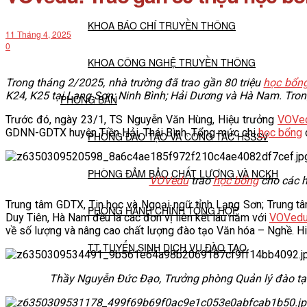
KHOA BÁO CHÍ TRUYỀN THÔNG
11 Tháng 4, 2025
0
KHOA CÔNG NGHỆ TRUYỀN THÔNG
Trong tháng 2/2025, nhà trường đã trao gần 80 triệu
học bổn
K24, K25 tại Lạng Sơn;
Ninh Bình; Hải Dương và Hà Nam. Tron
PHÒNG BAN
Trước đó, ngày 23/1, TS Nguyễn Văn Hùng, Hiệu trưởng
VOVe
GDNN-GDTX huyện Tiền Hải, Thái Bình. Tổng mức chi
học bổng
PHÒNG ĐÀO TẠO VÀ CÔNG TÁC HSSSV
PHÒNG ĐẢM BẢO CHẤT LƯỢNG VÀ NCKH
VOVedu
trao
học bổng
cho các h
Trung tâm GDTX, Tin học và Ngoại ngữ tỉnh Lạng Sơn; Trun
PHÒNG HÀNH CHÍNH TỔNG HỢP
Duy Tiên, Hà Nam đều là các đơn vị liên kết lâu năm với
VOVed
về số lượng và nâng cao chất lượng đào tạo Văn hóa – Nghề. Hi
TT TUYỂN SINH DỊCH VỤ ĐÀO TẠO
Thầy Nguyễn Đức Đạo, Trưởng phòng Quản lý đào ta
NGHIÊN CỨU KHOA HỌC