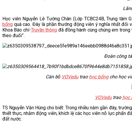
VĂN BẢN
Lãnh
Học viên Nguyễn Lê Tường Chân (Lớp TCBC24B, Trung tâm 
THƯ VIỆN
bổng
quá cao. Đây là phần thưởng động viên ý nghĩa nhất đối v
Khoa Báo chí-
Truyền thông
đã đồng hành cùng chúng em trong th
theo đuổi”.
Đoàn công t
Cán bộ
VOVedu
trao
học bổng
cho học vi
VOVedu
trao
học 
TS Nguyễn Văn Hùng cho biết: Trong nhiều năm gần đây, trường 
thiết thực, nhằm động viên, khích lệ các học viên nỗ lực phấn 
đất nước.