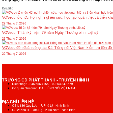
Details
Đọc tiếp
VOVedu tổ chức Hội nghị nghiên cứu, học tập, quán triệt và triển 
29 Tháng 7, 2026
VOVedu: Tri ân kỷ niệm 79 năm Ngày Thương binh, Liệt sỹ
23 Tháng 7, 2026
VOVedu đón đoàn công tác Đài Tiếng nói Việt Nam kiểm tra tiến độ
22 Tháng 7, 2026
TRƯỜNG CĐ PHÁT THANH - TRUYỀN HÌNH I
Điện thoại: 0246.656.4155 – 02263.847.679
Cơ quan chủ quản: ĐÀI TIẾNG NÓI VIỆT NAM
ĐỊA CHỈ LIÊN HỆ
CS1: 136 Quy Lưu - P. Phủ Lý - Ninh Bình
CS 2: Khu ĐT Lam Hạ - P. Hà Nam - Ninh Bình