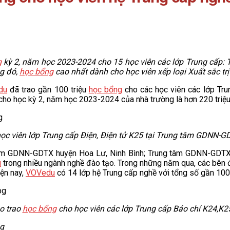
g
kỳ 2, năm học 2023-2024
cho 15 học viên các lớp Trung cấp: 
g đó,
học bổng
cao nhất dành cho học viên xếp loại Xuất sắc trị
du
đã trao gần 100 triệu
học bổng
cho các học viên các lớp Trun
cho học kỳ 2, năm học 2023-2024 của nhà trường là hơn 220 triệ
ọc viên lớp Trung cấp Điện, Điện tử K25 tại Trung tâm GDNN
g tâm GDNN-GDTX huyện Hoa Lư, Ninh Bình; Trung tâm GDNN-GD
u
trong nhiều ngành nghề đào tạo. Trong những năm qua, các bên đã
ện nay,
VOVedu
có 14 lớp hệ Trung cấp nghề với tổng số gần 1000 
̣o trao
học bổng
cho học viên các lớp Trung cấp Báo chí K24,K