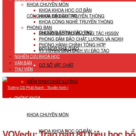
KHOA CHUYÊN MÔN
KHOA KHOA HỌC CƠ BẢN
CÔNG KHAI HĐ ĐÀO TẠO
KHOA BÁO CHÍ TRUYỀN THÔNG
KHOA CÔNG NGHỆ TRUYỀN THÔNG
PHÒNG BAN
CHƯƠNG TRÌNH ĐÀO TẠO
PHÒNG ĐÀO TẠO VÀ CÔNG TÁC HSSSV
PHÒNG ĐẢM BẢO CHẤT LƯỢNG VÀ NCKH
PHÒNG HÀNH CHÍNH TỔNG HỢP
ĐỘI NGŨ NHÀ GIÁO
TT TUYỂN SINH DỊCH VỤ ĐÀO TẠO
NGHIÊN CỨU KHOA HỌC
VĂN BẢN
CƠ SỞ VẬT CHẤT
THƯ VIỆN
KIỂM ĐỊNH CHẤT LƯỢNG
PHÒNG KHOA
KHOA CHUYÊN MÔN
VOVedu: Trao gần 80 triệu học bổn
KHOA KHOA HỌC CƠ BẢN