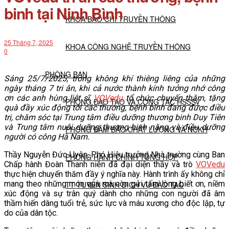
binh tại Ninh Bình
KHOA BÁO CHÍ TRUYỀN THÔNG
25 Tháng 7, 2025
KHOA CÔNG NGHỆ TRUYỀN THÔNG
0
PHÒNG BAN
Sáng 25/7/2025, trong không khí thiêng liêng của những
ngày tháng 7 tri ân, khi cả nước thành kính tưởng nhớ công
ơn các anh hùng liệt sĩ,
VOVedu
tổ chức chuyến thăm, tặng
PHÒNG ĐÀO TẠO VÀ CÔNG TÁC HSSSV
quà đầy xúc động tới các thương, bệnh binh đang được điều
trị, chăm sóc tại Trung tâm điều dưỡng thương binh Duy Tiên
và Trung tâm nuôi dưỡng thương binh nặng và điều dưỡng
PHÒNG ĐẢM BẢO CHẤT LƯỢNG VÀ NCKH
người có công Hà Nam.
Thầy Nguyễn Đức Uyên, Phó Hiệu trưởng Nhà trường cùng Ban
PHÒNG HÀNH CHÍNH TỔNG HỢP
Chấp hành Đoàn Thanh niên đã đại diện thầy và trò
VOVedu
thực hiện chuyến thăm đầy ý nghĩa này. Hành trình ấy không chỉ
mang theo những món quà mà còn gửi tấm lòng biết ơn, niềm
TT TUYỂN SINH DỊCH VỤ ĐÀO TẠO
xúc động và sự trân quý dành cho những con người đã âm
thầm hiến dâng tuổi trẻ, sức lực và máu xương cho độc lập, tự
do của dân tộc.
NGHIÊN CỨU KHOA HỌC