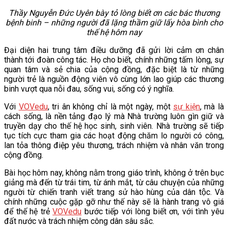
Thầy Nguyễn Đức Uyên bày tỏ lòng biết ơn các bác thương
bệnh binh – những người đã lặng thầm giữ lấy hòa bình cho
thế hệ hôm nay
Đại diện hai trung tâm điều dưỡng đã gửi lời cảm ơn chân
thành tới đoàn công tác. Họ cho biết, chính những tấm lòng, sự
quan tâm và sẻ chia của cộng đồng, đặc biệt là từ những
người trẻ là nguồn động viên vô cùng lớn lao giúp các thương
binh vượt qua nỗi đau, sống vui, sống có ý nghĩa.
Với
VOVedu
, tri ân không chỉ là một ngày, một
sự kiện
, mà là
cách sống, là nền tảng đạo lý mà Nhà trường luôn gìn giữ và
truyền dạy cho thế hệ học sinh, sinh viên. Nhà trường sẽ tiếp
tục tích cực tham gia các hoạt động chăm lo người có công,
lan tỏa thông điệp yêu thương, trách nhiệm và nhân văn trong
cộng đồng.
Bài học hôm nay, không nằm trong giáo trình, không ở trên bục
giảng mà đến từ trái tim, từ ánh mắt, từ câu chuyện của những
người từ chiến tranh viết trang sử hào hùng của dân tộc. Và
chính những cuộc gặp gỡ như thế này sẽ là hành trang vô giá
để thế hệ trẻ
VOVedu
bước tiếp với lòng biết ơn, với tình yêu
đất nước và trách nhiệm công dân sâu sắc.