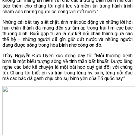
không chỉ mang lại niềm vui cho các thương bệnh binh mà còn
tiếp thêm cho chúng tôi nghị lực và niềm tin trong hành trình
chăm sóc những người có công với đất nước.”
Những cái bắt tay siết chặt, ánh mắt xúc động và những lời hỏi
han chân thành đã mang đến sự ấm áp trong trái tim các bác
thương binh. Buổi gặp tri ân là sự kết nối chân thành giữa các
thế hệ – những người đã gìn giữ đất nước và những người
đang được sống trong hòa bình nhờ công ơn đó.
Thầy Nguyễn Đức Uyên xúc động bày tỏ: “Mỗi thương bệnh
binh là một biểu tượng sống về tinh thần bất khuất. Được lắng
nghe các bác kể chuyện là một bài học quý giá đối với chúng
tôi. Chúng tôi biết ơn và trân trọng từng hy sinh, từng nỗi đau
mà các bác đã gánh chịu cho sự bình yên của Tổ quốc này.”