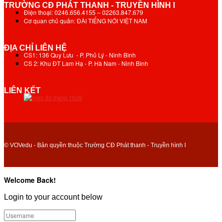
TRƯỜNG CĐ PHÁT THANH - TRUYỀN HÌNH I
Điện thoại: 0246.656.4155 – 02263.847.679
Cơ quan chủ quản: ĐÀI TIẾNG NÓI VIỆT NAM
ĐỊA CHỈ LIÊN HỆ
CS1: 136 Quy Lưu - P. Phủ Lý - Ninh Bình
CS 2: Khu ĐT Lam Hạ - P. Hà Nam - Ninh Bình
LIÊN KẾT
© VOVedu - Bản quyền thuộc Trường CĐ Phát thanh - Truyền hình I
Welcome Back!
Login to your account below