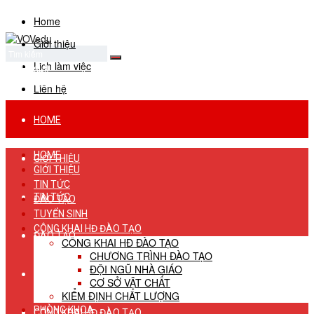
Home
Giới thiệu
Lịch làm việc
No Result
View All Result
Liên hệ
HOME
HOME
GIỚI THIỆU
GIỚI THIỆU
TIN TỨC
TIN TỨC
ĐÀO TẠO
TUYỂN SINH
CÔNG KHAI HĐ ĐÀO TẠO
ĐÀO TẠO
CÔNG KHAI HĐ ĐÀO TẠO
CHƯƠNG TRÌNH ĐÀO TẠO
ĐỘI NGŨ NHÀ GIÁO
TUYỂN SINH
CƠ SỞ VẬT CHẤT
KIỂM ĐỊNH CHẤT LƯỢNG
PHÒNG KHOA
CÔNG KHAI HĐ ĐÀO TẠO