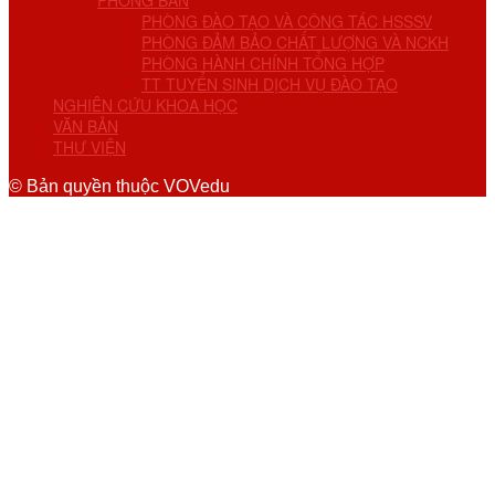
PHÒNG BAN
PHÒNG ĐÀO TẠO VÀ CÔNG TÁC HSSSV
PHÒNG ĐẢM BẢO CHẤT LƯỢNG VÀ NCKH
PHÒNG HÀNH CHÍNH TỔNG HỢP
TT TUYỂN SINH DỊCH VỤ ĐÀO TẠO
NGHIÊN CỨU KHOA HỌC
VĂN BẢN
THƯ VIỆN
© Bản quyền thuộc VOVedu