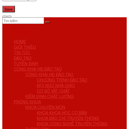
No Result
View All Result
HOME
GIỚI THIỆU
TIN TỨC
ĐÀO TẠO
TUYỂN SINH
CÔNG KHAI HĐ ĐÀO TẠO
CÔNG KHAI HĐ ĐÀO TẠO
CHƯƠNG TRÌNH ĐÀO TẠO
ĐỘI NGŨ NHÀ GIÁO
CƠ SỞ VẬT CHẤT
KIỂM ĐỊNH CHẤT LƯỢNG
PHÒNG KHOA
KHOA CHUYÊN MÔN
KHOA KHOA HỌC CƠ BẢN
KHOA BÁO CHÍ TRUYỀN THÔNG
KHOA CÔNG NGHỆ TRUYỀN THÔNG