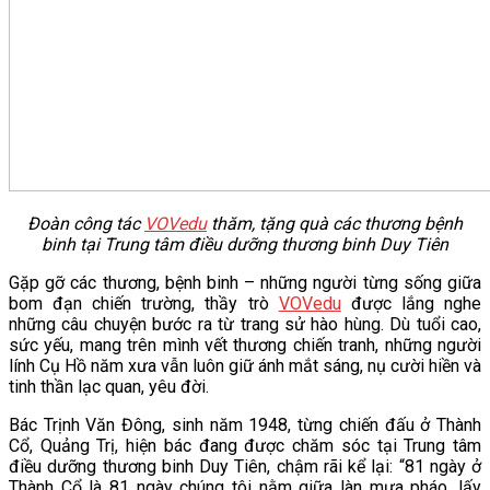
Đoàn công tác
VOVedu
thăm, tặng quà các thương bệnh
binh tại Trung tâm điều dưỡng thương binh Duy Tiên
Gặp gỡ các thương, bệnh binh – những người từng sống giữa
bom đạn chiến trường, thầy trò
VOVedu
được lắng nghe
những câu chuyện bước ra từ trang sử hào hùng. Dù tuổi cao,
sức yếu, mang trên mình vết thương chiến tranh, những người
lính Cụ Hồ năm xưa vẫn luôn giữ ánh mắt sáng, nụ cười hiền và
tinh thần lạc quan, yêu đời.
Bác Trịnh Văn Đông, sinh năm 1948, từng chiến đấu ở Thành
Cổ, Quảng Trị, hiện bác đang được chăm sóc tại Trung tâm
điều dưỡng thương binh Duy Tiên, chậm rãi kể lại: “81 ngày ở
Thành Cổ là 81 ngày chúng tôi nằm giữa làn mưa pháo, lấy