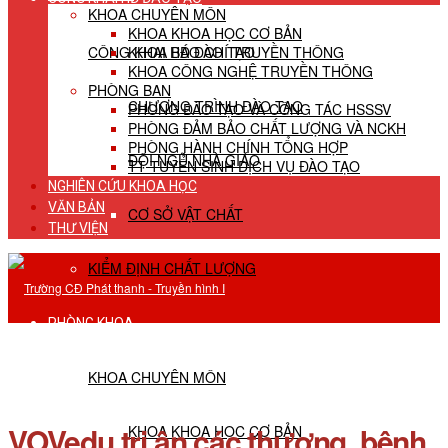
KHOA CHUYÊN MÔN
KHOA KHOA HỌC CƠ BẢN
CÔNG KHAI HĐ ĐÀO TẠO
KHOA BÁO CHÍ TRUYỀN THÔNG
KHOA CÔNG NGHỆ TRUYỀN THÔNG
PHÒNG BAN
CHƯƠNG TRÌNH ĐÀO TẠO
PHÒNG ĐÀO TẠO VÀ CÔNG TÁC HSSSV
PHÒNG ĐẢM BẢO CHẤT LƯỢNG VÀ NCKH
PHÒNG HÀNH CHÍNH TỔNG HỢP
ĐỘI NGŨ NHÀ GIÁO
TT TUYỂN SINH DỊCH VỤ ĐÀO TẠO
NGHIÊN CỨU KHOA HỌC
VĂN BẢN
CƠ SỞ VẬT CHẤT
THƯ VIỆN
KIỂM ĐỊNH CHẤT LƯỢNG
PHÒNG KHOA
KHOA CHUYÊN MÔN
VOVedu tri ân các thương, bệnh
KHOA KHOA HỌC CƠ BẢN