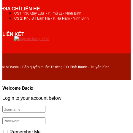
ĐỊA CHỈ LIÊN HỆ
CS1: 136 Quy Lưu - P. Phủ Lý - Ninh Bình
CS 2: Khu ĐT Lam Hạ - P. Hà Nam - Ninh Bình
LIÊN KẾT
© VOVedu - Bản quyền thuộc Trường CĐ Phát thanh - Truyền hình I
Welcome Back!
Login to your account below
Remember Me