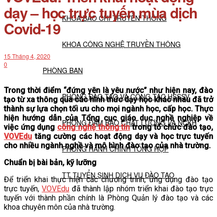
dạy – học trực tuyến mùa dịch
KHOA BÁO CHÍ TRUYỀN THÔNG
Covid-19
KHOA CÔNG NGHỆ TRUYỀN THÔNG
15 Tháng 4, 2020
0
PHÒNG BAN
Trong thời điểm “đứng yên là yêu nước” như hiện nay, đào
PHÒNG ĐÀO TẠO VÀ CÔNG TÁC HSSSV
tạo từ xa thông qua các hình thức dạy học khác nhau đã trở
thành sự lựa chọn tối ưu cho mọi ngành học, cấp học. Thực
hiện hướng dẫn của Tổng cục giáo dục nghề nghiệp về
PHÒNG ĐẢM BẢO CHẤT LƯỢNG VÀ NCKH
việc ứng dụng
công nghệ thông tin
trong tổ chức đào tạo,
VOVEdu
tăng cường các hoạt động dạy và học trực tuyến
cho nhiều ngành nghề và mô hình đào tạo của nhà trường.
PHÒNG HÀNH CHÍNH TỔNG HỢP
Chuẩn bị bài bản, kỹ lưỡng
TT TUYỂN SINH DỊCH VỤ ĐÀO TẠO
Để triển khai thực hiện các chương trình, ứng dụng đào tạo
trực tuyến,
VOVEdu
đã thành lập nhóm triển khai đào tạo trực
tuyến với thành phần chính là Phòng Quản lý đào tạo và các
NGHIÊN CỨU KHOA HỌC
khoa chuyên môn của nhà trường.