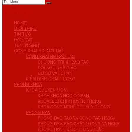
No Result
View All Result
HOME
GIỚI THIỆU
TIN TỨC
ĐÀO TẠO
TUYỂN SINH
CÔNG KHAI HĐ ĐÀO TẠO
CÔNG KHAI HĐ ĐÀO TẠO
CHƯƠNG TRÌNH ĐÀO TẠO
ĐỘI NGŨ NHÀ GIÁO
CƠ SỞ VẬT CHẤT
KIỂM ĐỊNH CHẤT LƯỢNG
PHÒNG KHOA
KHOA CHUYÊN MÔN
KHOA KHOA HỌC CƠ BẢN
KHOA BÁO CHÍ TRUYỀN THÔNG
KHOA CÔNG NGHỆ TRUYỀN THÔNG
PHÒNG BAN
PHÒNG ĐÀO TẠO VÀ CÔNG TÁC HSSSV
PHÒNG ĐẢM BẢO CHẤT LƯỢNG VÀ NCKH
PHÒNG HÀNH CHÍNH TỔNG HỢP