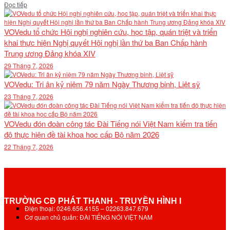
Details
Đọc tiếp
VOVedu tổ chức Hội nghị nghiên cứu, học tập, quán triệt và triển
khai thực hiện Nghị quyết Hội nghị lần thứ ba Ban Chấp hành
Trung ương Đảng khóa XIV
29 Tháng 7, 2026
VOVedu: Tri ân kỷ niệm 79 năm Ngày Thương binh, Liệt sỹ
23 Tháng 7, 2026
VOVedu đón đoàn công tác Đài Tiếng nói Việt Nam kiểm tra tiến
độ thực hiện đề tài khoa học cấp Bộ năm 2026
22 Tháng 7, 2026
TRƯỜNG CĐ PHÁT THANH - TRUYỀN HÌNH I
Điện thoại: 0246.656.4155 – 02263.847.679
Cơ quan chủ quản: ĐÀI TIẾNG NÓI VIỆT NAM