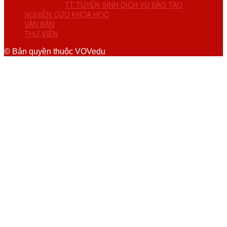
TT TUYỂN SINH DỊCH VỤ ĐÀO TẠO
NGHIÊN CỨU KHOA HỌC
VĂN BẢN
THƯ VIỆN
© Bản quyền thuộc VOVedu