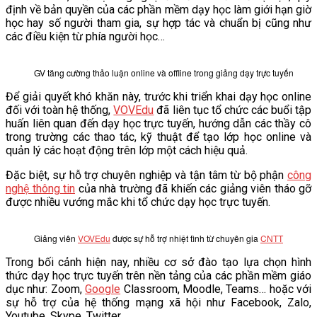
định về bản quyền của các phần mềm dạy học làm giới hạn giờ
học hay số người tham gia, sự hợp tác và chuẩn bị cũng như
các điều kiện từ phía người học…
GV tăng cường thảo luận online và offline trong giảng dạy trực tuyến
Để giải quyết khó khăn này, trước khi triển khai dạy học online
đối với toàn hệ thống,
VOVEdu
đã liên tục tổ chức các buổi tập
huấn liên quan đến dạy học trực tuyến, hướng dẫn các thầy cô
trong trường các thao tác, kỹ thuật để tạo lớp học online và
quản lý các hoạt động trên lớp một cách hiệu quả.
Đặc biệt, sự hỗ trợ chuyên nghiệp và tận tâm từ bộ phận
công
nghệ thông tin
của nhà trường đã khiến các giảng viên tháo gỡ
được nhiều vướng mắc khi tổ chức dạy học trực tuyến.
Giảng viên
VOVEdu
được sự hỗ trợ nhiệt tình từ chuyên gia
CNTT
Trong bối cảnh hiện nay, nhiều cơ sở đào tạo lựa chọn hình
thức dạy học trực tuyến trên nền tảng của các phần mềm giáo
dục như: Zoom,
Google
Classroom, Moodle, Teams… hoặc với
sự hỗ trợ của hệ thống mạng xã hội như Facebook, Zalo,
Youtube, Skype, Twitter.