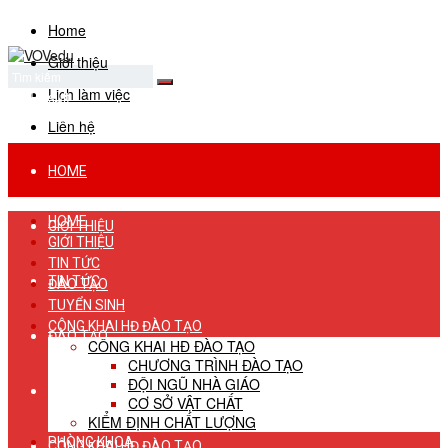
Home
Giới thiệu
Lịch làm việc
No Result
View All Result
Liên hệ
HOME
HOME
GIỚI THIỆU
GIỚI THIỆU
TIN TỨC
TIN TỨC
ĐÀO TẠO
TUYỂN SINH
CÔNG KHAI HĐ ĐÀO TẠO
ĐÀO TẠO
CÔNG KHAI HĐ ĐÀO TẠO
CHƯƠNG TRÌNH ĐÀO TẠO
ĐỘI NGŨ NHÀ GIÁO
TUYỂN SINH
CƠ SỞ VẬT CHẤT
KIỂM ĐỊNH CHẤT LƯỢNG
PHÒNG KHOA
CÔNG KHAI HĐ ĐÀO TẠO