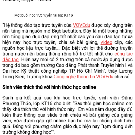
Một buổi học trực tuyến tại lớp KT16
“Hệ thống đào tạo trực tuyến của
VOVEdu
được xây dựng trên
nền tảng mã nguồn mở Bigbluebutton. Đây là một trong những
nền tảng giáo dục đáp ứng tốt nhất các yêu cầu đào tạo từ xa
hiện nay: học trực tuyến, chia sẻ bài giảng,
video
clip, các
nguồn học liệu trực tuyến,… Đặc biệt với lợi thế đường truyền
trong nước nên băng thông rộng hỗ trợ tốt nhất cho
công tác
đào tạo
. Hiện nay mới có 2 trường trên cả nước áp dụng được
trong đó bao gồm trường Cao đẳng Phát thanh Truyền hình I và
Đại học Kỹ thuật công nghiệp TP Hồ Chí Minh”, thầy Lương
Trung Kiên, Trưởng khoa
Công nghệ thông tin
VOVEdu
chia sẻ.
Sinh viên thích thú với hình thức học online
Đánh giá kết quả sau khi học trực tuyến, sinh viên Đặng
Phương Thảo, lớp KT16 cho biết: “Sau thời gian học online em
thấy khá thích thú với hình thức này. Em vừa nắm được đầy đủ
kiến thức thông qua slide trình chiếu và bài giảng của giảng
viên, vừa được gặp gỡ online bạn bè mà lại chống dịch hiệu
quả. Đúng với phương châm giáo dục hiện nay “tạm dừng đến
trường không dừng học””.