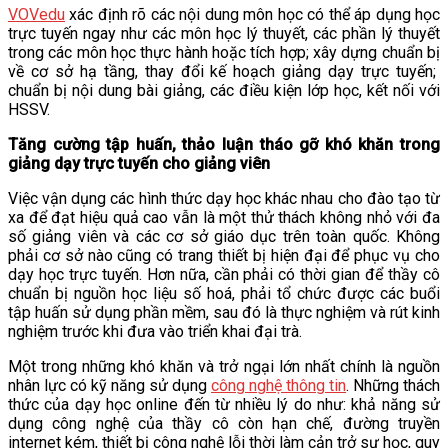
VOVedu
xác định rõ các nội dung môn học có thể áp dụng học
VĂN BẢN
trực tuyến ngay như các môn học lý thuyết, các phần lý thuyết
trong các môn học thực hành hoặc tích hợp; xây dựng chuẩn bị
về cơ sở hạ tầng, thay đổi kế hoạch giảng dạy trực tuyến;
THƯ VIỆN
chuẩn bị nội dung bài giảng, các điều kiện lớp học, kết nối với
HSSV.
Tăng cường tập huấn, thảo luận tháo gỡ khó khăn trong
giảng dạy trực tuyến cho giảng viên
Việc vận dụng các hình thức dạy học khác nhau cho đào tạo từ
xa để đạt hiệu quả cao vẫn là một thử thách không nhỏ với đa
số giảng viên và các cơ sở giáo dục trên toàn quốc. Không
phải cơ sở nào cũng có trang thiết bị hiện đại để phục vụ cho
dạy học trực tuyến. Hơn nữa, cần phải có thời gian để thầy cô
chuẩn bị nguồn học liệu số hoá, phải tổ chức được các buổi
tập huấn sử dụng phần mềm, sau đó là thực nghiệm và rút kinh
nghiệm trước khi đưa vào triển khai đại trà.
Một trong những khó khăn và trở ngại lớn nhất chính là nguồn
nhân lực có kỹ năng sử dụng
công nghệ thông tin
. Những thách
thức của dạy học online đến từ nhiều lý do như: khả năng sử
dụng công nghệ của thầy cô còn hạn chế, đường truyền
internet kém, thiết bị công nghệ lỗi thời làm cản trở sự học, quy