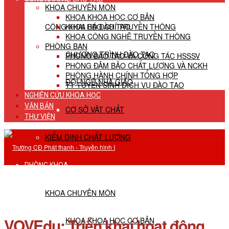
KHOA CHUYÊN MÔN
KHOA KHOA HỌC CƠ BẢN
CÔNG KHAI HĐ ĐÀO TẠO
KHOA BÁO CHÍ TRUYỀN THÔNG
KHOA CÔNG NGHỆ TRUYỀN THÔNG
PHÒNG BAN
CHƯƠNG TRÌNH ĐÀO TẠO
PHÒNG ĐÀO TẠO VÀ CÔNG TÁC HSSSV
PHÒNG ĐẢM BẢO CHẤT LƯỢNG VÀ NCKH
PHÒNG HÀNH CHÍNH TỔNG HỢP
ĐỘI NGŨ NHÀ GIÁO
TT TUYỂN SINH DỊCH VỤ ĐÀO TẠO
NGHIÊN CỨU KHOA HỌC
VĂN BẢN
CƠ SỞ VẬT CHẤT
THƯ VIỆN
KIỂM ĐỊNH CHẤT LƯỢNG
PHÒNG KHOA
KHOA CHUYÊN MÔN
VOVEdu: Triển khai hoạt động
KHOA KHOA HỌC CƠ BẢN