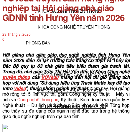
nghiệp tại Hội giảng nhà giáo
KHOA BÁO CHÍ TRUYỀN THÔNG
GDNN tỉnh Hưng Yên năm 2026
KHOA CÔNG NGHỆ TRUYỀN THÔNG
23 Tháng 3, 2026
0
PHÒNG BAN
Hội giảng nhà giáo giáo dục nghề nghiệp tỉnh Hưng Yên
PHÒNG ĐÀO TẠO VÀ CÔNG TÁC HSSSV
năm 2026 diễn ra tại Trường Cao đẳng Cơ điện và Thủy lợi
Bắc Bộ quy tụ 63 nhà giáo tiêu biểu tham gia tranh tài.
Trong đó, nhà giáo Trần Thị Hải Yến đến từ Khoa Công nghệ
PHÒNG ĐẢM BẢO CHẤT LƯỢNG VÀ NCKH
truyền thông
của
VOVedu
mang đến hội thi giờ giảng tích
hợp với nội dung “Sử dụng hiệu ứng Track Mette key để tạo
Intro
Video
”, thuộc nhóm ngành Kỹ thuật.
Năm nay, Hội giảng
PHÒNG HÀNH CHÍNH TỔNG HỢP
mở rộng tới 5 lĩnh vực thi, gồm: Công nghệ kỹ thuật – Máy vi
tính và
Công nghệ thông tin
; Kỹ thuật; Kinh doanh và quản lý –
Nghệ thuật – Du lịch và dịch vụ; Sức khỏe và khối Tổng hợp
TT TUYỂN SINH DỊCH VỤ ĐÀO TẠO
cho thấy sự đa dạng của ngành nghề đào tạo trong hệ thống
giáo dục nghề nghiệp trên địa bàn tỉnh.
NGHIÊN CỨU KHOA HỌC