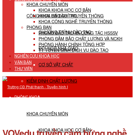
KHOA CHUYÊN MÔN
KHOA KHOA HỌC CƠ BẢN
CÔNG KHAI HĐ ĐÀO TẠO
KHOA BÁO CHÍ TRUYỀN THÔNG
KHOA CÔNG NGHỆ TRUYỀN THÔNG
PHÒNG BAN
CHƯƠNG TRÌNH ĐÀO TẠO
PHÒNG ĐÀO TẠO VÀ CÔNG TÁC HSSSV
PHÒNG ĐẢM BẢO CHẤT LƯỢNG VÀ NCKH
PHÒNG HÀNH CHÍNH TỔNG HỢP
ĐỘI NGŨ NHÀ GIÁO
TT TUYỂN SINH DỊCH VỤ ĐÀO TẠO
NGHIÊN CỨU KHOA HỌC
VĂN BẢN
CƠ SỞ VẬT CHẤT
THƯ VIỆN
KIỂM ĐỊNH CHẤT LƯỢNG
PHÒNG KHOA
KHOA CHUYÊN MÔN
VOVedu truyền cảm hứng nghề
KHOA KHOA HỌC CƠ BẢN