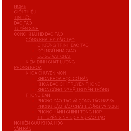
HOME
GIỚI THIỆU
TIN TỨC
ĐÀO TẠO
TUYỂN SINH
CÔNG KHAI HĐ ĐÀO TẠO
CÔNG KHAI HĐ ĐÀO TẠO
CHƯƠNG TRÌNH ĐÀO TẠO
ĐỘI NGŨ NHÀ GIÁO
CƠ SỞ VẬT CHẤT
KIỂM ĐỊNH CHẤT LƯỢNG
PHÒNG KHOA
KHOA CHUYÊN MÔN
KHOA KHOA HỌC CƠ BẢN
KHOA BÁO CHÍ TRUYỀN THÔNG
KHOA CÔNG NGHỆ TRUYỀN THÔNG
PHÒNG BAN
PHÒNG ĐÀO TẠO VÀ CÔNG TÁC HSSSV
PHÒNG ĐẢM BẢO CHẤT LƯỢNG VÀ NCKH
PHÒNG HÀNH CHÍNH TỔNG HỢP
TT TUYỂN SINH DỊCH VỤ ĐÀO TẠO
NGHIÊN CỨU KHOA HỌC
VĂN BẢN