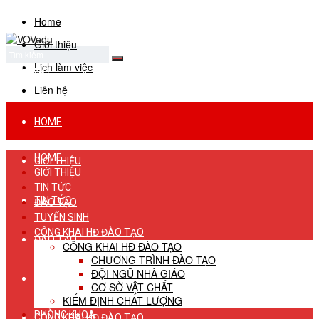
Home
Giới thiệu
Lịch làm việc
No Result
View All Result
Liên hệ
HOME
HOME
GIỚI THIỆU
GIỚI THIỆU
TIN TỨC
TIN TỨC
ĐÀO TẠO
TUYỂN SINH
CÔNG KHAI HĐ ĐÀO TẠO
ĐÀO TẠO
CÔNG KHAI HĐ ĐÀO TẠO
CHƯƠNG TRÌNH ĐÀO TẠO
ĐỘI NGŨ NHÀ GIÁO
TUYỂN SINH
CƠ SỞ VẬT CHẤT
KIỂM ĐỊNH CHẤT LƯỢNG
PHÒNG KHOA
CÔNG KHAI HĐ ĐÀO TẠO