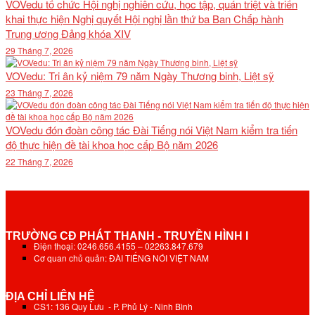
VOVedu tổ chức Hội nghị nghiên cứu, học tập, quán triệt và triển
khai thực hiện Nghị quyết Hội nghị lần thứ ba Ban Chấp hành
Trung ương Đảng khóa XIV
29 Tháng 7, 2026
VOVedu: Tri ân kỷ niệm 79 năm Ngày Thương binh, Liệt sỹ
23 Tháng 7, 2026
VOVedu đón đoàn công tác Đài Tiếng nói Việt Nam kiểm tra tiến
độ thực hiện đề tài khoa học cấp Bộ năm 2026
22 Tháng 7, 2026
TRƯỜNG CĐ PHÁT THANH - TRUYỀN HÌNH I
Điện thoại: 0246.656.4155 – 02263.847.679
Cơ quan chủ quản: ĐÀI TIẾNG NÓI VIỆT NAM
ĐỊA CHỈ LIÊN HỆ
CS1: 136 Quy Lưu - P. Phủ Lý - Ninh Bình