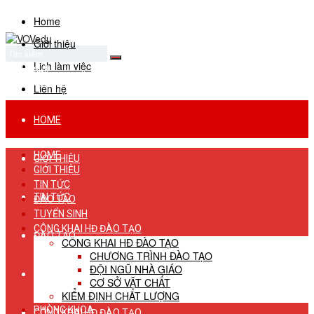
Home
Giới thiệu
Lịch làm việc
No Result
View All Result
Liên hệ
HOME
HOME
GIỚI THIỆU
GIỚI THIỆU
TIN TỨC
TIN TỨC
ĐÀO TẠO
TUYỂN SINH
CÔNG KHAI HĐ ĐÀO TẠO
ĐÀO TẠO
CÔNG KHAI HĐ ĐÀO TẠO
CHƯƠNG TRÌNH ĐÀO TẠO
ĐỘI NGŨ NHÀ GIÁO
TUYỂN SINH
CƠ SỞ VẬT CHẤT
KIỂM ĐỊNH CHẤT LƯỢNG
PHÒNG KHOA
CÔNG KHAI HĐ ĐÀO TẠO