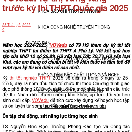
trước kỳ thi THPT Quốc gia 2025
KHOA BÁO CHÍ TRUYỀN THÔNG
28 Tháng 5, 2025
KHOA CÔNG NGHỆ TRUYỀN THÔNG
0
PHÒNG BAN
Năm học 2024-2025,
VOVedu
có 79 HS tham dự kỳ thi tốt
nghiệp THPT tại điểm thi THPT A Phủ Lý. Với kết quả học
tập của khối 12 có 26,8% HS xếp loại Tốt; 70,7% HS xếp loại
PHÒNG ĐÀO TẠO VÀ CÔNG TÁC HSSSV
Khá, các em đang có chuẩn bị tốt về kiến thức và tâm thế để
vượt qua kỳ thi với điểm số cao nhất.
PHÒNG ĐẢM BẢO CHẤT LƯỢNG VÀ NCKH
Kỳ
thi tốt nghiệp THPT
2025 sẽ diễn ra trong 3 ngày từ 25-
27/6, đây là năm đầu tiên tổ chức thi theo Chương trình giáo
dục phổ thông 2018 với nhiều điểm mới, nhất là phần cấu trúc
PHÒNG HÀNH CHÍNH TỔNG HỢP
đề thi. Nhận diện được những khó khăn, áp lực đối với học
sinh cuối cấp,
VOVedu
đã tích cực xây dựng kế hoạch học tập
và ôn luyện từ sớm, tạo thế chủ động cho học sinh.
TT TUYỂN SINH DỊCH VỤ ĐÀO TẠO
Ôn tập chủ động, sát năng lực từng học sinh
NGHIÊN CỨU KHOA HỌC
TS Nguyễn Đức Đạo, Trưởng Phòng Đào tạo và Công tác