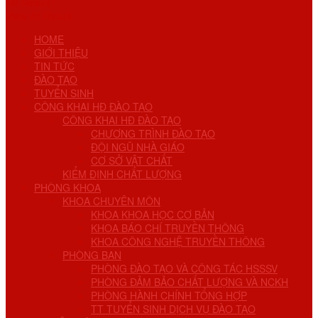
No Result
View All Result
HOME
GIỚI THIỆU
TIN TỨC
ĐÀO TẠO
TUYỂN SINH
CÔNG KHAI HĐ ĐÀO TẠO
CÔNG KHAI HĐ ĐÀO TẠO
CHƯƠNG TRÌNH ĐÀO TẠO
ĐỘI NGŨ NHÀ GIÁO
CƠ SỞ VẬT CHẤT
KIỂM ĐỊNH CHẤT LƯỢNG
PHÒNG KHOA
KHOA CHUYÊN MÔN
KHOA KHOA HỌC CƠ BẢN
KHOA BÁO CHÍ TRUYỀN THÔNG
KHOA CÔNG NGHỆ TRUYỀN THÔNG
PHÒNG BAN
PHÒNG ĐÀO TẠO VÀ CÔNG TÁC HSSSV
PHÒNG ĐẢM BẢO CHẤT LƯỢNG VÀ NCKH
PHÒNG HÀNH CHÍNH TỔNG HỢP
TT TUYỂN SINH DỊCH VỤ ĐÀO TẠO