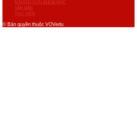
NGHIÊN CỨU KHOA HỌC
VĂN BẢN
THƯ VIỆN
© Bản quyền thuộc VOVedu