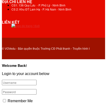
ĐỊA CHỈ LIÊN HỆ
CS1: 136 Quy Lưu - P. Phủ Lý - Ninh Bình
CS 2: Khu ĐT Lam Hạ - P. Hà Nam - Ninh Bình
LIÊN KẾT
© VOVedu - Bản quyền thuộc Trường CĐ Phát thanh - Truyền hình I
Welcome Back!
Login to your account below
Remember Me