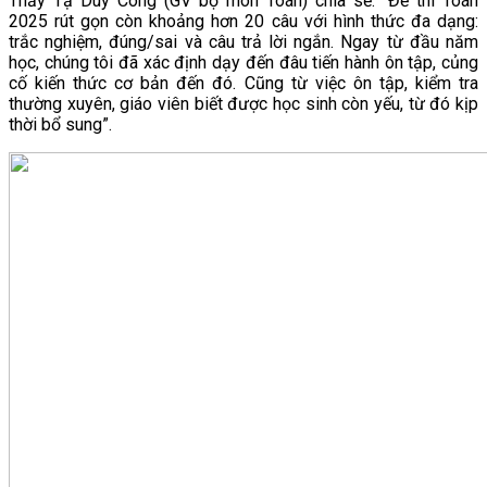
Thầy Tạ Duy Công (GV bộ môn Toán) chia sẻ: “Đề thi Toán
2025 rút gọn còn khoảng hơn 20 câu với hình thức đa dạng:
trắc nghiệm, đúng/sai và câu trả lời ngắn. Ngay từ đầu năm
học, chúng tôi đã xác định dạy đến đâu tiến hành ôn tập, củng
cố kiến thức cơ bản đến đó. Cũng từ việc ôn tập, kiểm tra
thường xuyên, giáo viên biết được học sinh còn yếu, từ đó kịp
thời bổ sung”.