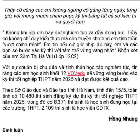
Thầy cô cùng các em không ngừng cố gắng từng ngày, từng
giờ, với mong muốn chinh phục kỳ thi bằng tất cả sự kiên trì
và quyết tâm
“ Không khí lớp em bây giờ nghiêm túc và đầy động lực. Thầy
cô không chỉ dạy kiến thức mà còn truyền cho bọn em tinh thần
“vượt chính mình”. Em tin nếu cứ giữ nhịp độ này, em và các
bạn sẽ bước vào kỳ thi với tâm thế vững vàng nhất.” Nhận xét
của em Sầm Thị Hà Vui (Lớp 12C2).
Với sự chuẩn bị chu đáo và tinh thần học tập nghiêm túc, tin
rằng các em học sinh khối 12
VOVedu
sẽ vững vàng bước vào
kỳ thi tốt nghiệp THPT năm 2025 và đạt được kết quả cao.
Theo Sở Giáo dục và Đào tạo tỉnh Hà Nam, tính đến 15/5, toàn
tỉnh có 10.480 thí sinh đăng ký dự thi kỳ thi tốt nghiệp THPT
năm 2025, trong đó có 8.371 thí sinh là học sinh đang học tại
các trường THPT; 2.109 thí sinh là học viên GDTX.
Hồng Nhung
Bình luận