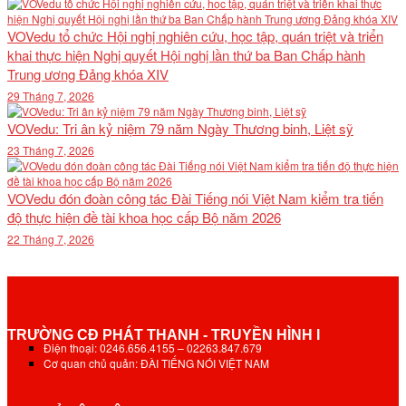
VOVedu tổ chức Hội nghị nghiên cứu, học tập, quán triệt và triển
khai thực hiện Nghị quyết Hội nghị lần thứ ba Ban Chấp hành
Trung ương Đảng khóa XIV
29 Tháng 7, 2026
VOVedu: Tri ân kỷ niệm 79 năm Ngày Thương binh, Liệt sỹ
23 Tháng 7, 2026
VOVedu đón đoàn công tác Đài Tiếng nói Việt Nam kiểm tra tiến
độ thực hiện đề tài khoa học cấp Bộ năm 2026
22 Tháng 7, 2026
TRƯỜNG CĐ PHÁT THANH - TRUYỀN HÌNH I
Điện thoại: 0246.656.4155 – 02263.847.679
Cơ quan chủ quản: ĐÀI TIẾNG NÓI VIỆT NAM