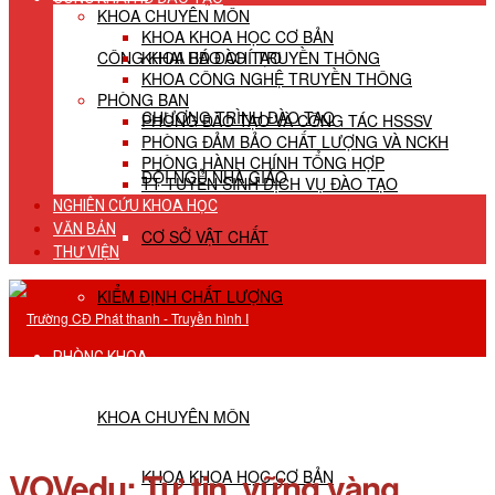
KHOA CHUYÊN MÔN
KHOA KHOA HỌC CƠ BẢN
CÔNG KHAI HĐ ĐÀO TẠO
KHOA BÁO CHÍ TRUYỀN THÔNG
KHOA CÔNG NGHỆ TRUYỀN THÔNG
PHÒNG BAN
CHƯƠNG TRÌNH ĐÀO TẠO
PHÒNG ĐÀO TẠO VÀ CÔNG TÁC HSSSV
PHÒNG ĐẢM BẢO CHẤT LƯỢNG VÀ NCKH
PHÒNG HÀNH CHÍNH TỔNG HỢP
ĐỘI NGŨ NHÀ GIÁO
TT TUYỂN SINH DỊCH VỤ ĐÀO TẠO
NGHIÊN CỨU KHOA HỌC
VĂN BẢN
CƠ SỞ VẬT CHẤT
THƯ VIỆN
KIỂM ĐỊNH CHẤT LƯỢNG
PHÒNG KHOA
KHOA CHUYÊN MÔN
VOVedu: Tự tin, vững vàng
KHOA KHOA HỌC CƠ BẢN