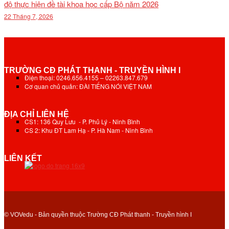
độ thực hiện đề tài khoa học cấp Bộ năm 2026
22 Tháng 7, 2026
TRƯỜNG CĐ PHÁT THANH - TRUYỀN HÌNH I
Điện thoại: 0246.656.4155 – 02263.847.679
Cơ quan chủ quản: ĐÀI TIẾNG NÓI VIỆT NAM
ĐỊA CHỈ LIÊN HỆ
CS1: 136 Quy Lưu - P. Phủ Lý - Ninh Bình
CS 2: Khu ĐT Lam Hạ - P. Hà Nam - Ninh Bình
LIÊN KẾT
© VOVedu - Bản quyền thuộc Trường CĐ Phát thanh - Truyền hình I