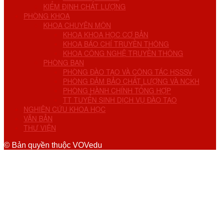
KIỂM ĐỊNH CHẤT LƯỢNG
PHÒNG KHOA
KHOA CHUYÊN MÔN
KHOA KHOA HỌC CƠ BẢN
KHOA BÁO CHÍ TRUYỀN THÔNG
KHOA CÔNG NGHỆ TRUYỀN THÔNG
PHÒNG BAN
PHÒNG ĐÀO TẠO VÀ CÔNG TÁC HSSSV
PHÒNG ĐẢM BẢO CHẤT LƯỢNG VÀ NCKH
PHÒNG HÀNH CHÍNH TỔNG HỢP
TT TUYỂN SINH DỊCH VỤ ĐÀO TẠO
NGHIÊN CỨU KHOA HỌC
VĂN BẢN
THƯ VIỆN
© Bản quyền thuộc VOVedu