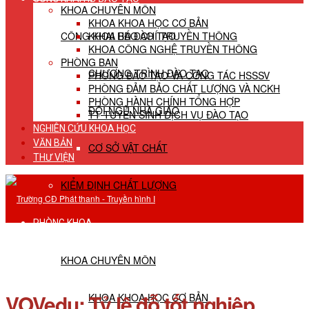
KHOA CHUYÊN MÔN
KHOA KHOA HỌC CƠ BẢN
CÔNG KHAI HĐ ĐÀO TẠO
KHOA BÁO CHÍ TRUYỀN THÔNG
KHOA CÔNG NGHỆ TRUYỀN THÔNG
PHÒNG BAN
CHƯƠNG TRÌNH ĐÀO TẠO
PHÒNG ĐÀO TẠO VÀ CÔNG TÁC HSSSV
PHÒNG ĐẢM BẢO CHẤT LƯỢNG VÀ NCKH
PHÒNG HÀNH CHÍNH TỔNG HỢP
ĐỘI NGŨ NHÀ GIÁO
TT TUYỂN SINH DỊCH VỤ ĐÀO TẠO
NGHIÊN CỨU KHOA HỌC
VĂN BẢN
CƠ SỞ VẬT CHẤT
THƯ VIỆN
KIỂM ĐỊNH CHẤT LƯỢNG
PHÒNG KHOA
KHOA CHUYÊN MÔN
VOVedu: Tỷ lệ đỗ tốt nghiệp
KHOA KHOA HỌC CƠ BẢN