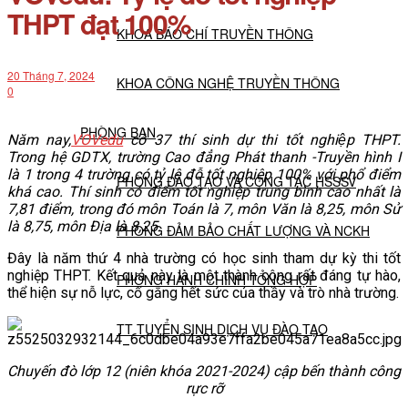
THPT đạt 100%
KHOA BÁO CHÍ TRUYỀN THÔNG
20 Tháng 7, 2024
KHOA CÔNG NGHỆ TRUYỀN THÔNG
0
PHÒNG BAN
Năm nay,
VOVedu
có 37 thí sinh dự thi tốt nghiệp THPT.
Trong hệ GDTX, trường Cao đẳng Phát thanh -Truyền hình I
là 1 trong 4 trường có tỷ lệ đỗ tốt nghiệp 100% với phổ điểm
PHÒNG ĐÀO TẠO VÀ CÔNG TÁC HSSSV
khá cao. Thí sinh có điểm tốt nghiệp trung bình cao nhất là
7,81 điểm, trong đó môn Toán là 7, môn Văn là 8,25, môn Sử
là 8,75, môn Địa là 8,25.
PHÒNG ĐẢM BẢO CHẤT LƯỢNG VÀ NCKH
Đây là năm thứ 4 nhà trường có học sinh tham dự kỳ thi tốt
nghiệp THPT. Kết quả này là một thành công rất đáng tự hào,
PHÒNG HÀNH CHÍNH TỔNG HỢP
thể hiện sự nỗ lực, cố gắng hết sức của thầy và trò nhà trường.
TT TUYỂN SINH DỊCH VỤ ĐÀO TẠO
Chuyến đò lớp 12 (niên khóa 2021-2024) cập bến thành công
NGHIÊN CỨU KHOA HỌC
rực rỡ