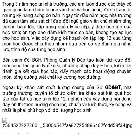
Trong 3 năm học tại nhà trường, các em luôn được các thầy cô
VĂN BẢN
giáo quan tâm chăm lo học văn hóa và học nghề, được trang bị
những kỹ năng sống cơ bản. Ngay từ đầu năm học, nhà trường
đã quan tâm sâu sát chỉ đạo đội ngũ giáo viên chủ nhiệm tăng
THƯ VIỆN
cường bám lớp, tập trung quản lý nề nếp, ý thức học tập của
học sinh; ôn tập bảo đảm kiến thức cơ bản, không tạo áp lực
cho học sinh. Việc xây dựng kế hoạch ôn tập lớp 12 của từng
môn học được chia theo nhóm dựa trên cơ sở đánh giá năng
lực, trình độ của từng học sinh.
Bên cạnh đó, BGH, Phòng Quản lý Đào tạo luôn tích cực đổi
mới công tác quản lý nề nếp, phương pháp dạy – học, kiểm tra,
đánh giá kết quả học tập, đẩy mạnh các hoạt động chuyên
môn, tăng cường siết chặt kỷ cương học đường.
Ngoài kỳ khảo sát chất lượng chung của Sở
GD&ĐT
, nhà
trường thường xuyên tổ chức kiểm tra khảo sát kết quả học
tập của tất cả học sinh lớp 12, nghiên cứu xây dựng nội dung
dạy ôn thi theo hướng chọn lọc, chuẩn về kiến thức, kỹ năng và
nhất là phải phù hợp với đối tượng học sinh.