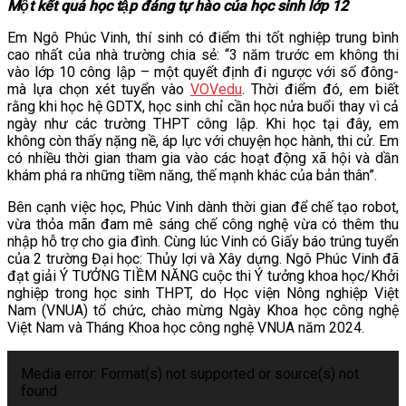
Một kết quả học tập đáng tự hào của học sinh lớp 12
Em Ngô Phúc Vinh, thí sinh có điểm thi tốt nghiệp trung bình
cao nhất của nhà trường chia sẻ: “3 năm trước em không thi
vào lớp 10 công lập – một quyết định đi ngược với số đông-
mà lựa chọn xét tuyển vào
VOVedu
. Thời điểm đó, em biết
rằng khi học hệ GDTX, học sinh chỉ cần học nửa buổi thay vì cả
ngày như các trường THPT công lập. Khi học tại đây, em
không còn thấy nặng nề, áp lực với chuyện học hành, thi cử. Em
có nhiều thời gian tham gia vào các hoạt động xã hội và dần
khám phá ra những tiềm năng, thế mạnh khác của bản thân”.
Bên cạnh việc học, Phúc Vinh dành thời gian để chế tạo robot,
vừa thỏa mãn đam mê sáng chế công nghệ vừa có thêm thu
nhập hỗ trợ cho gia đình. Cùng lúc Vinh có Giấy báo trúng tuyển
của 2 trường Đại học: Thủy lợi và Xây dựng. Ngô Phúc Vinh đã
đạt giải Ý TƯỞNG TIỀM NĂNG cuộc thi Ý tưởng khoa học/Khởi
nghiệp trong học sinh THPT, do Học viện Nông nghiệp Việt
Nam (VNUA) tổ chức, chào mừng Ngày Khoa học công nghệ
Việt Nam và Tháng Khoa học công nghệ VNUA năm 2024.
Trình
chơi
Media error: Format(s) not supported or source(s) not
Video
found