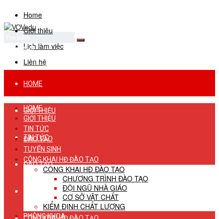
Home
Giới thiệu
Lịch làm việc
No Result
View All Result
Liên hệ
HOME
HOME
GIỚI THIỆU
GIỚI THIỆU
TIN TỨC
TIN TỨC
ĐÀO TẠO
TUYỂN SINH
CÔNG KHAI HĐ ĐÀO TẠO
ĐÀO TẠO
CÔNG KHAI HĐ ĐÀO TẠO
CHƯƠNG TRÌNH ĐÀO TẠO
ĐỘI NGŨ NHÀ GIÁO
TUYỂN SINH
CƠ SỞ VẬT CHẤT
KIỂM ĐỊNH CHẤT LƯỢNG
PHÒNG KHOA
CÔNG KHAI HĐ ĐÀO TẠO