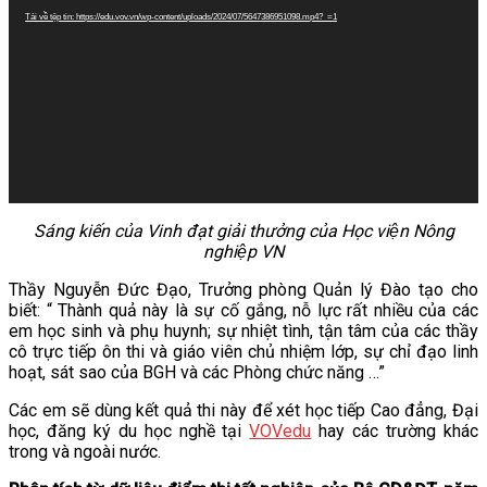
Tải về tệp tin: https://edu.vov.vn/wp-content/uploads/2024/07/5647386951098.mp4?_=1
Sáng kiến của Vinh đạt giải thưởng của Học viện Nông
nghiệp VN
Thầy Nguyễn Đức Đạo, Trưởng phòng Quản lý Đào tạo cho
biết: “ Thành quả này là sự cố gắng, nỗ lực rất nhiều của các
em học sinh và phụ huynh; sự nhiệt tình, tận tâm của các thầy
cô trực tiếp ôn thi và giáo viên chủ nhiệm lớp, sự chỉ đạo linh
hoạt, sát sao của BGH và các Phòng chức năng …”
Các em sẽ dùng kết quả thi này để xét học tiếp Cao đẳng, Đại
học, đăng ký du học nghề tại
VOVedu
hay các trường khác
trong và ngoài nước.