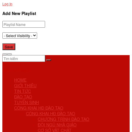
Log In
Add New Playlist
No Result
View All Result
HOME
GIỚI THIỆU
TIN TỨC
ĐÀO TẠO
TUYỂN SINH
CÔNG KHAI HĐ ĐÀO TẠO
CÔNG KHAI HĐ ĐÀO TẠO
CHƯƠNG TRÌNH ĐÀO TẠO
ĐỘI NGŨ NHÀ GIÁO
CƠ SỞ VẬT CHẤT