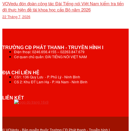
VOVedu đón đoàn công tác Đài Tiếng nói Việt Nam kiểm tra tiến
độ thực hiện đề tài khoa học cấp Bộ năm 2026
22 Tháng 7, 2026
TRƯỜNG CĐ PHÁT THANH - TRUYỀN HÌNH I
Điện thoại: 0246.656.4155 – 02263.847.679
Cơ quan chủ quản: ĐÀI TIẾNG NÓI VIỆT NAM
ĐỊA CHỈ LIÊN HỆ
CS1: 136 Quy Lưu - P. Phủ Lý - Ninh Bình
CS 2: Khu ĐT Lam Hạ - P. Hà Nam - Ninh Bình
LIÊN KẾT
© VOVedu - Bản quyền thuộc Trường CĐ Phát thanh - Truyền hình I