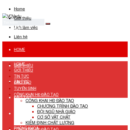
Home
Giới thiệu
Lịch làm việc
No Result
View All Result
Liên hệ
HOME
HOME
GIỚI THIỆU
GIỚI THIỆU
TIN TỨC
TIN TỨC
ĐÀO TẠO
TUYỂN SINH
CÔNG KHAI HĐ ĐÀO TẠO
ĐÀO TẠO
CÔNG KHAI HĐ ĐÀO TẠO
CHƯƠNG TRÌNH ĐÀO TẠO
ĐỘI NGŨ NHÀ GIÁO
TUYỂN SINH
CƠ SỞ VẬT CHẤT
KIỂM ĐỊNH CHẤT LƯỢNG
PHÒNG KHOA
CÔNG KHAI HĐ ĐÀO TẠO