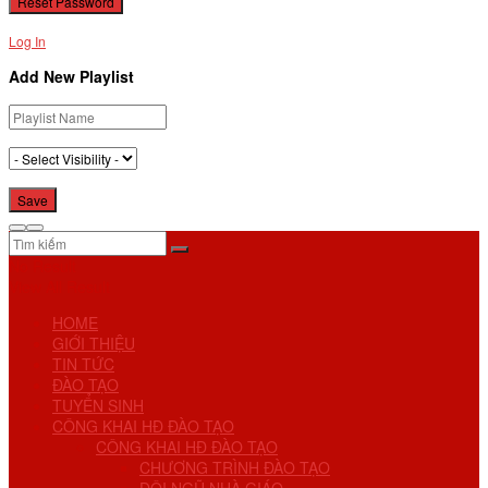
Log In
Add New Playlist
No Result
View All Result
HOME
GIỚI THIỆU
TIN TỨC
ĐÀO TẠO
TUYỂN SINH
CÔNG KHAI HĐ ĐÀO TẠO
CÔNG KHAI HĐ ĐÀO TẠO
CHƯƠNG TRÌNH ĐÀO TẠO