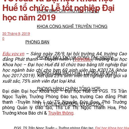
Huế tổ chức Lễ tốt nghiệp Đại
KHOA BÁO CHÍ TRUYỀN THÔNG
học năm 2019
KHOA CÔNG NGHỆ TRUYỀN THÔNG
30 Tháng 9, 2019
0
PHÒNG BAN
Edu.vov.vn
– Sáng ngày 28/9, tại hội trường A
4,
trường Cao
PHÒNG ĐÀO TẠO VÀ CÔNG TÁC HSSSV
đẳng Phát thanh – Truyền hình I
(
VOVedu
)
, Trường Đại học
Khoa học – Đại học Huế đã tổ chức trao bằng tốt nghiệp Đại
học
ngành báo chí
cho hơn 60 sinh viên lớp K2017A (khóa
PHÒNG ĐẢM BẢO CHẤT LƯỢNG VÀ NCKH
học 2017-2019). Kết quả 25% sinh viên tốt nghiệp đạt giỏi và
xuất sắc, 75% sinh viên đạt loại khá.
PHÒNG HÀNH CHÍNH TỔNG HỢP
Đại diện Đại học Khoa học – Đại học Huế có PGS. TS Trần
Ngọc Tuyền, Trưởng Phòng Đào tạo, trường Cao đẳng Phát
thanh -Truyền hình I có TS Nguyễn Đức Đạo, Phó Trưởng
TT TUYỂN SINH DỊCH VỤ ĐÀO TẠO
phòng Quản lý Đào tạo, Ths Lê Thị Ngọc Thanh Hoa, Phó
Trưởng khoa Báo chí &
Truyền thông
.
NGHIÊN CỨU KHOA HỌC
PGS. TS Trần Ngọc Tuyền – Trưởng phòng Đào tạo
,
Đại học Khoa học Hu