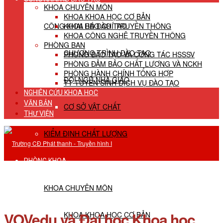
KHOA CHUYÊN MÔN
KHOA KHOA HỌC CƠ BẢN
CÔNG KHAI HĐ ĐÀO TẠO
KHOA BÁO CHÍ TRUYỀN THÔNG
KHOA CÔNG NGHỆ TRUYỀN THÔNG
PHÒNG BAN
CHƯƠNG TRÌNH ĐÀO TẠO
PHÒNG ĐÀO TẠO VÀ CÔNG TÁC HSSSV
PHÒNG ĐẢM BẢO CHẤT LƯỢNG VÀ NCKH
PHÒNG HÀNH CHÍNH TỔNG HỢP
ĐỘI NGŨ NHÀ GIÁO
TT TUYỂN SINH DỊCH VỤ ĐÀO TẠO
NGHIÊN CỨU KHOA HỌC
VĂN BẢN
CƠ SỞ VẬT CHẤT
THƯ VIỆN
KIỂM ĐỊNH CHẤT LƯỢNG
PHÒNG KHOA
KHOA CHUYÊN MÔN
VOVedu và Đại học Khoa học
KHOA KHOA HỌC CƠ BẢN