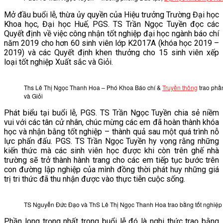
VĂN BẢN
Mở đầu buổi lễ, thừa ủy quyền của Hiệu trưởng Trường Đại học
Khoa học, Đại học Huế, PGS. TS Trần Ngọc Tuyền đọc các
Quyết định về việc công nhận tốt nghiệp đại học ngành báo chí
THƯ VIỆN
năm 2019 cho hơn 60 sinh viên lớp K2017A (khóa học 2019 –
2019) và các Quyết định khen thưởng cho 15 sinh viên xếp
loại tốt nghiệp Xuất sắc và Giỏi.
Ths Lê Thị Ngọc Thanh Hoa – Phó Khoa Báo chí &
Truyền thông
trao phần
và Giỏi
Phát biểu tại buổi lễ, PGS. TS Trần Ngọc Tuyền chia sẻ niềm
vui với các tân cử nhân, chúc mừng các em đã hoàn thành khóa
học và nhận bằng tốt nghiệp – thành quả sau một quá trình nỗ
lực phấn đấu. PGS. TS Trần Ngọc Tuyền hy vọng rằng những
kiến thức mà các sinh viên học được khi còn trên ghế nhà
trường sẽ trở thành hành trang cho các em tiếp tục bước trên
con đường lập nghiệp của mình đồng thời phát huy những giá
trị tri thức đã thu nhận được vào thực tiễn cuộc sống.
TS Nguyễn Đức Đạo và ThS Lê Thị Ngọc Thanh Hoa trao bằng tốt nghiệp 
Phần long trọng nhất trong buổi lễ đó là nghi thức trao bằng