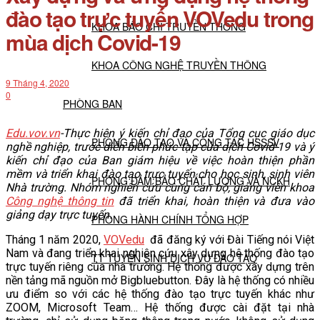
đào tạo trực tuyến VOVedu trong
KHOA BÁO CHÍ TRUYỀN THÔNG
mùa dịch Covid-19
KHOA CÔNG NGHỆ TRUYỀN THÔNG
9 Tháng 4, 2020
0
PHÒNG BAN
Edu.vov.vn
-Thực hiện ý kiến chỉ đạo của Tổng cục giáo dục
PHÒNG ĐÀO TẠO VÀ CÔNG TÁC HSSSV
nghề nghiệp, trước diễn biến phức tạp của dịch Covid-19 và ý
kiến chỉ đạo của Ban giám hiệu về việc hoàn thiện phần
mềm và triển khai đào tạo trực tuyến cho học sinh, sinh viên
PHÒNG ĐẢM BẢO CHẤT LƯỢNG VÀ NCKH
Nhà trường. Nhóm nghiên cứu cùng cán bộ, giảng viên khoa
Công nghệ thông tin
đã triển khai, hoàn thiện và đưa vào
giảng dạy trực tuyến.
PHÒNG HÀNH CHÍNH TỔNG HỢP
Tháng 1 năm 2020,
VOVedu
đã đăng ký với Đài Tiếng nói Việt
Nam và đang triển khai nghiên cứu xây dựng hệ thống đào tạo
TT TUYỂN SINH DỊCH VỤ ĐÀO TẠO
trực tuyến riêng của nhà trường. Hệ thống được xây dựng trên
nền tảng mã nguồn mở Bigbluebutton. Đây là hệ thống có nhiều
ưu điểm so với các hệ thống đào tạo trực tuyến khác như
NGHIÊN CỨU KHOA HỌC
ZOOM, Microsoft Team… Hệ thống được cài đặt tại nhà