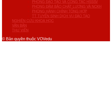
PHÒNG ĐÀO TẠO VÀ CÔNG TÁC HSSSV
PHÒNG ĐẢM BẢO CHẤT LƯỢNG VÀ NCKH
PHÒNG HÀNH CHÍNH TỔNG HỢP
TT TUYỂN SINH DỊCH VỤ ĐÀO TẠO
NGHIÊN CỨU KHOA HỌC
VĂN BẢN
THƯ VIỆN
© Bản quyền thuộc VOVedu