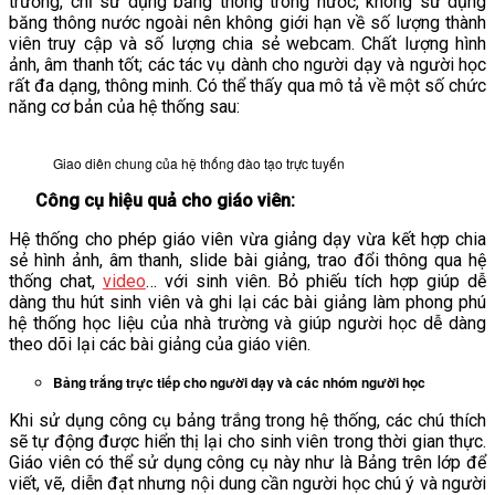
trường, chỉ sử dụng băng thông trong nước, không sử dụng
băng thông nước ngoài nên không giới hạn về số lượng thành
VĂN BẢN
viên truy cập và số lượng chia sẻ webcam. Chất lượng hình
ảnh, âm thanh tốt; các tác vụ dành cho người dạy và người học
rất đa dạng, thông minh. Có thể thấy qua mô tả về một số chức
THƯ VIỆN
năng cơ bản của hệ thống sau:
Giao diên chung của hệ thống đào tạo trực tuyến
Công cụ hiệu quả cho giáo viên:
Hệ thống cho phép giáo viên vừa giảng dạy vừa kết hợp chia
sẻ hình ảnh, âm thanh, slide bài giảng, trao đổi thông qua hệ
thống chat,
video
… với sinh viên. Bỏ phiếu tích hợp giúp dễ
dàng thu hút sinh viên và ghi lại các bài giảng làm phong phú
hệ thống học liệu của nhà trường và giúp người học dễ dàng
theo dõi lại các bài giảng của giáo viên.
Bảng trắng trực tiếp cho người dạy và các nhóm người học
Khi sử dụng công cụ bảng trắng trong hệ thống, các chú thích
sẽ tự động được hiển thị lại cho sinh viên trong thời gian thực.
Giáo viên có thể sử dụng công cụ này như là Bảng trên lớp để
viết, vẽ, diễn đạt nhưng nội dung cần người học chú ý và người