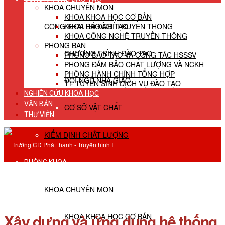
KHOA CHUYÊN MÔN
KHOA KHOA HỌC CƠ BẢN
CÔNG KHAI HĐ ĐÀO TẠO
KHOA BÁO CHÍ TRUYỀN THÔNG
KHOA CÔNG NGHỆ TRUYỀN THÔNG
PHÒNG BAN
CHƯƠNG TRÌNH ĐÀO TẠO
PHÒNG ĐÀO TẠO VÀ CÔNG TÁC HSSSV
PHÒNG ĐẢM BẢO CHẤT LƯỢNG VÀ NCKH
PHÒNG HÀNH CHÍNH TỔNG HỢP
ĐỘI NGŨ NHÀ GIÁO
TT TUYỂN SINH DỊCH VỤ ĐÀO TẠO
NGHIÊN CỨU KHOA HỌC
VĂN BẢN
CƠ SỞ VẬT CHẤT
THƯ VIỆN
KIỂM ĐỊNH CHẤT LƯỢNG
PHÒNG KHOA
KHOA CHUYÊN MÔN
Xây dựng và ứng dụng hệ thống
KHOA KHOA HỌC CƠ BẢN