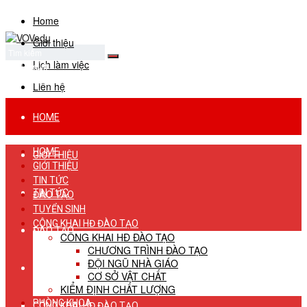
Home
Giới thiệu
Lịch làm việc
No Result
View All Result
Liên hệ
HOME
HOME
GIỚI THIỆU
GIỚI THIỆU
TIN TỨC
TIN TỨC
ĐÀO TẠO
TUYỂN SINH
CÔNG KHAI HĐ ĐÀO TẠO
ĐÀO TẠO
CÔNG KHAI HĐ ĐÀO TẠO
CHƯƠNG TRÌNH ĐÀO TẠO
ĐỘI NGŨ NHÀ GIÁO
TUYỂN SINH
CƠ SỞ VẬT CHẤT
KIỂM ĐỊNH CHẤT LƯỢNG
PHÒNG KHOA
CÔNG KHAI HĐ ĐÀO TẠO