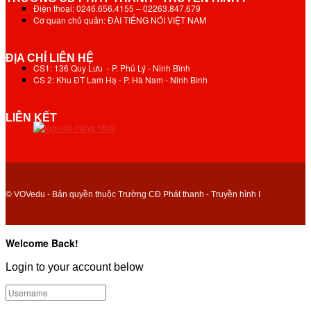
Điện thoại: 0246.656.4155 – 02263.847.679
Cơ quan chủ quản: ĐÀI TIẾNG NÓI VIỆT NAM
ĐỊA CHỈ LIÊN HỆ
CS1: 136 Quy Lưu - P. Phủ Lý - Ninh Bình
CS 2: Khu ĐT Lam Hạ - P. Hà Nam - Ninh Bình
LIÊN KẾT
© VOVedu - Bản quyền thuộc Trường CĐ Phát thanh - Truyền hình I
Welcome Back!
Login to your account below