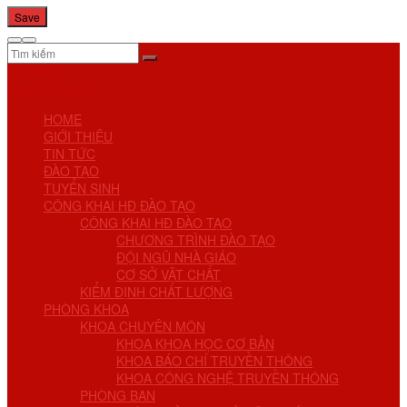
No Result
View All Result
HOME
GIỚI THIỆU
TIN TỨC
ĐÀO TẠO
TUYỂN SINH
CÔNG KHAI HĐ ĐÀO TẠO
CÔNG KHAI HĐ ĐÀO TẠO
CHƯƠNG TRÌNH ĐÀO TẠO
ĐỘI NGŨ NHÀ GIÁO
CƠ SỞ VẬT CHẤT
KIỂM ĐỊNH CHẤT LƯỢNG
PHÒNG KHOA
KHOA CHUYÊN MÔN
KHOA KHOA HỌC CƠ BẢN
KHOA BÁO CHÍ TRUYỀN THÔNG
KHOA CÔNG NGHỆ TRUYỀN THÔNG
PHÒNG BAN