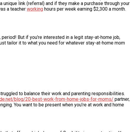
 unique link (referral) and if they make a purchase through your
was a teacher
working
hours per week earning $2,300 a month.
riod! But if you’re interested in a legit stay-at-home job,
just tailor it to what you need for whatever stay-at-home mom
uggled to balance their work and parenting responsibilities.
ode.net/blog/20-best-work-from-home-jobs-for-moms/
partner,
llenging. You want to be present when you’re at work and home