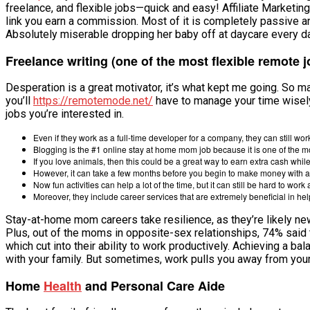
freelance, and flexible jobs—quick and easy! Affiliate Marketin
VĂN BẢN
link you earn a commission. Most of it is completely passive a
Absolutely miserable dropping her baby off at daycare every da
THƯ VIỆN
Freelance writing (one of the most flexible remote 
Desperation is a great motivator, it’s what kept me going. So m
you’ll
https://remotemode.net/
have to manage your time wisely 
jobs you’re interested in.
Even if they work as a full-time developer for a company, they can still wor
Blogging is the #1 online stay at home mom job because it is one of the mos
If you love animals, then this could be a great way to earn extra cash whi
However, it can take a few months before you begin to make money with a
Now fun activities can help a lot of the time, but it can still be hard to w
Moreover, they include career services that are extremely beneficial in help
Stay-at-home mom careers take resilience, as they’re likely ne
Plus, out of the moms in opposite-sex relationships, 74% said t
which cut into their ability to work productively. Achieving a
with your family. But sometimes, work pulls you away from your
Home
Health
and Personal Care Aide