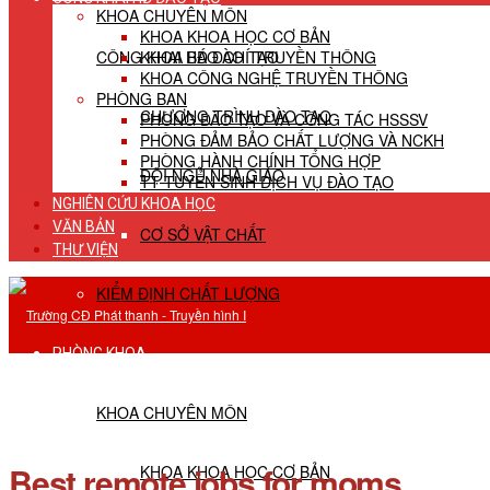
KHOA CHUYÊN MÔN
KHOA KHOA HỌC CƠ BẢN
CÔNG KHAI HĐ ĐÀO TẠO
KHOA BÁO CHÍ TRUYỀN THÔNG
KHOA CÔNG NGHỆ TRUYỀN THÔNG
PHÒNG BAN
CHƯƠNG TRÌNH ĐÀO TẠO
PHÒNG ĐÀO TẠO VÀ CÔNG TÁC HSSSV
PHÒNG ĐẢM BẢO CHẤT LƯỢNG VÀ NCKH
PHÒNG HÀNH CHÍNH TỔNG HỢP
ĐỘI NGŨ NHÀ GIÁO
TT TUYỂN SINH DỊCH VỤ ĐÀO TẠO
NGHIÊN CỨU KHOA HỌC
VĂN BẢN
CƠ SỞ VẬT CHẤT
THƯ VIỆN
KIỂM ĐỊNH CHẤT LƯỢNG
PHÒNG KHOA
KHOA CHUYÊN MÔN
Best remote jobs for moms
KHOA KHOA HỌC CƠ BẢN