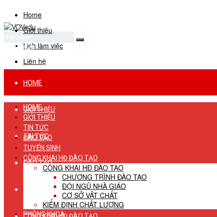
Home
Giới thiệu
Lịch làm việc
No Result
View All Result
Liên hệ
HOME
HOME
GIỚI THIỆU
GIỚI THIỆU
TIN TỨC
TIN TỨC
ĐÀO TẠO
TUYỂN SINH
CÔNG KHAI HĐ ĐÀO TẠO
ĐÀO TẠO
CÔNG KHAI HĐ ĐÀO TẠO
CHƯƠNG TRÌNH ĐÀO TẠO
ĐỘI NGŨ NHÀ GIÁO
TUYỂN SINH
CƠ SỞ VẬT CHẤT
KIỂM ĐỊNH CHẤT LƯỢNG
PHÒNG KHOA
CÔNG KHAI HĐ ĐÀO TẠO