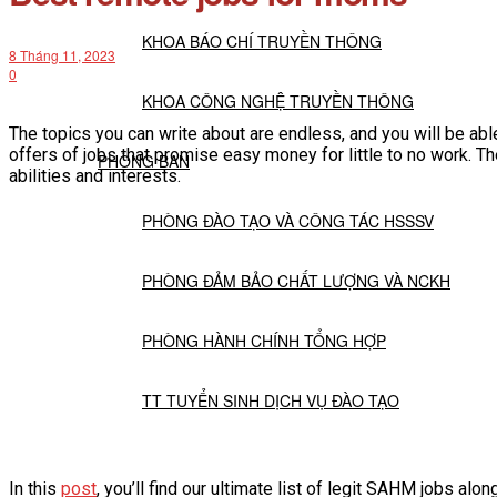
KHOA BÁO CHÍ TRUYỀN THÔNG
8 Tháng 11, 2023
0
KHOA CÔNG NGHỆ TRUYỀN THÔNG
The topics you can write about are endless, and you will be able
offers of jobs that promise easy money for little to no work. T
PHÒNG BAN
abilities and interests.
PHÒNG ĐÀO TẠO VÀ CÔNG TÁC HSSSV
PHÒNG ĐẢM BẢO CHẤT LƯỢNG VÀ NCKH
PHÒNG HÀNH CHÍNH TỔNG HỢP
TT TUYỂN SINH DỊCH VỤ ĐÀO TẠO
NGHIÊN CỨU KHOA HỌC
In this
post
, you’ll find our ultimate list of legit SAHM jobs a