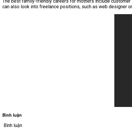
The best family-friendly careers for mothers include customer 
can also look into freelance positions, such as web designer or
Bình luận
Bình luận