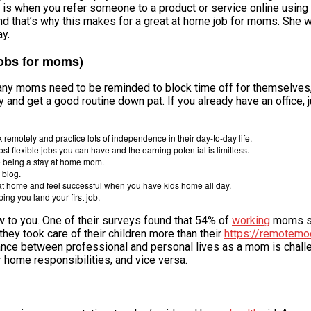
g is when you refer someone to a product or service online using a
nd that’s why this makes for a great at home job for moms. She 
y.
jobs for moms)
any moms need to be reminded to block time off for themselves, pe
and get a good routine down pat. If you already have an office, 
k remotely and practice lots of independence in their day-to-day life.
t flexible jobs you can have and the earning potential is limitless.
le being a stay at home mom.
 blog.
ork at home and feel successful when you have kids home all day.
ing you land your first job.
w to you. One of their surveys found that 54% of
working
moms str
hey took care of their children more than their
https://remotem
 balance between professional and personal lives as a mom is cha
 home responsibilities, and vice versa.