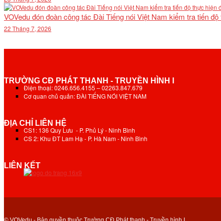
VOVedu đón đoàn công tác Đài Tiếng nói Việt Nam kiểm tra tiến độ
22 Tháng 7, 2026
TRƯỜNG CĐ PHÁT THANH - TRUYỀN HÌNH I
Điện thoại: 0246.656.4155 – 02263.847.679
Cơ quan chủ quản: ĐÀI TIẾNG NÓI VIỆT NAM
ĐỊA CHỈ LIÊN HỆ
CS1: 136 Quy Lưu - P. Phủ Lý - Ninh Bình
CS 2: Khu ĐT Lam Hạ - P. Hà Nam - Ninh Bình
LIÊN KẾT
© VOVedu - Bản quyền thuộc Trường CĐ Phát thanh - Truyền hình I