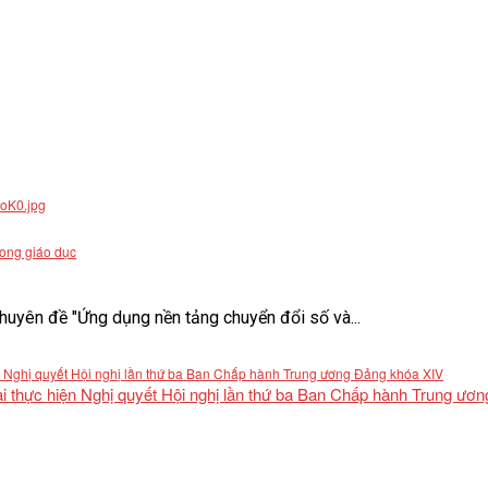
rong giáo dục
uyên đề "Ứng dụng nền tảng chuyển đổi số và...
khai thực hiện Nghị quyết Hội nghị lần thứ ba Ban Chấp hành Trung ư