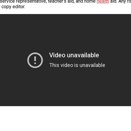
service representative, teacher’s aid, and home
health
aid. Any ro
 copy editor.