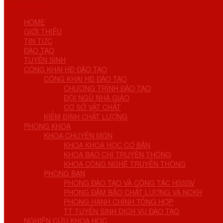
View All Result
HOME
GIỚI THIỆU
TIN TỨC
ĐÀO TẠO
TUYỂN SINH
CÔNG KHAI HĐ ĐÀO TẠO
CÔNG KHAI HĐ ĐÀO TẠO
CHƯƠNG TRÌNH ĐÀO TẠO
ĐỘI NGŨ NHÀ GIÁO
CƠ SỞ VẬT CHẤT
KIỂM ĐỊNH CHẤT LƯỢNG
PHÒNG KHOA
KHOA CHUYÊN MÔN
KHOA KHOA HỌC CƠ BẢN
KHOA BÁO CHÍ TRUYỀN THÔNG
KHOA CÔNG NGHỆ TRUYỀN THÔNG
PHÒNG BAN
PHÒNG ĐÀO TẠO VÀ CÔNG TÁC HSSSV
PHÒNG ĐẢM BẢO CHẤT LƯỢNG VÀ NCKH
PHÒNG HÀNH CHÍNH TỔNG HỢP
TT TUYỂN SINH DỊCH VỤ ĐÀO TẠO
NGHIÊN CỨU KHOA HỌC