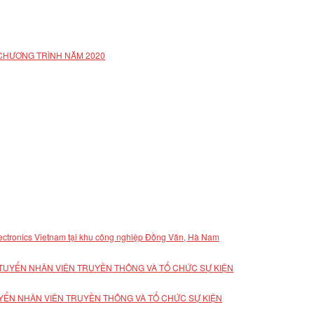
 CHƯƠNG TRÌNH NĂM 2020
lectronics Vietnam tại khu công nghiệp Đồng Văn, Hà Nam
YỂN NHÂN VIÊN TRUYỀN THÔNG VÀ TỔ CHỨC SỰ KIỆN