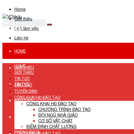
Home
Giới thiệu
Lịch làm việc
No Result
View All Result
Liên hệ
HOME
HOME
GIỚI THIỆU
GIỚI THIỆU
TIN TỨC
TIN TỨC
ĐÀO TẠO
TUYỂN SINH
CÔNG KHAI HĐ ĐÀO TẠO
ĐÀO TẠO
CÔNG KHAI HĐ ĐÀO TẠO
CHƯƠNG TRÌNH ĐÀO TẠO
ĐỘI NGŨ NHÀ GIÁO
TUYỂN SINH
CƠ SỞ VẬT CHẤT
KIỂM ĐỊNH CHẤT LƯỢNG
PHÒNG KHOA
CÔNG KHAI HĐ ĐÀO TẠO