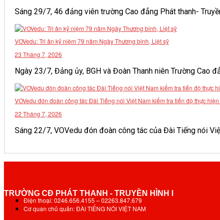
Sáng 29/7, 46 đảng viên trường Cao đẳng Phát thanh- Truyền h
VOVedu: Tri ân kỷ niệm 79 năm Ngày Thương binh, Liệt sỹ
23 Tháng 7, 2026
Ngày 23/7, Đảng ủy, BGH và Đoàn Thanh niên Trường Cao đẳng 
VOVedu đón đoàn công tác Đài Tiếng nói Việt Nam kiểm tra tiến độ thực hiệ
22 Tháng 7, 2026
Sáng 22/7, VOVedu đón đoàn công tác của Đài Tiếng nói Việt 
TRƯỜNG CĐ PHÁT THANH - TRUYỀN HÌNH I
Điện thoại: 0246.656.4155 – 02263.847.679
Cơ quan chủ quản: ĐÀI TIẾNG NÓI VIỆT NAM