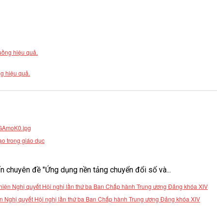
g hiệu quả.
ạo trong giáo dục
 chuyên đề "Ứng dụng nền tảng chuyển đổi số và...
 hiện Nghị quyết Hội nghị lần thứ ba Ban Chấp hành Trung ương Đảng khóa XIV