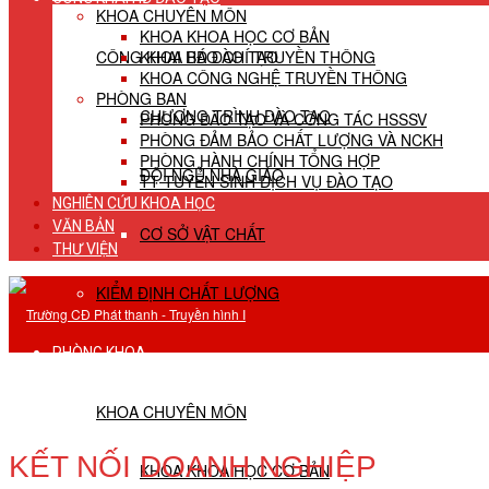
KHOA CHUYÊN MÔN
KHOA KHOA HỌC CƠ BẢN
CÔNG KHAI HĐ ĐÀO TẠO
KHOA BÁO CHÍ TRUYỀN THÔNG
KHOA CÔNG NGHỆ TRUYỀN THÔNG
PHÒNG BAN
CHƯƠNG TRÌNH ĐÀO TẠO
PHÒNG ĐÀO TẠO VÀ CÔNG TÁC HSSSV
PHÒNG ĐẢM BẢO CHẤT LƯỢNG VÀ NCKH
PHÒNG HÀNH CHÍNH TỔNG HỢP
ĐỘI NGŨ NHÀ GIÁO
TT TUYỂN SINH DỊCH VỤ ĐÀO TẠO
NGHIÊN CỨU KHOA HỌC
VĂN BẢN
CƠ SỞ VẬT CHẤT
THƯ VIỆN
KIỂM ĐỊNH CHẤT LƯỢNG
PHÒNG KHOA
KHOA CHUYÊN MÔN
KẾT NỐI DOANH NGHIỆP
KHOA KHOA HỌC CƠ BẢN