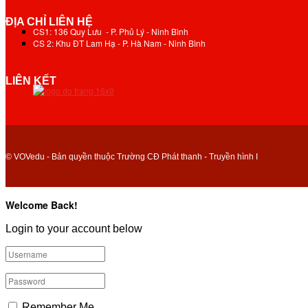
ĐỊA CHỈ LIÊN HỆ
CS1: 136 Quy Lưu - P. Phủ Lý - Ninh Bình
CS 2: Khu ĐT Lam Hạ - P. Hà Nam - Ninh Bình
LIÊN KẾT
© VOVedu - Bản quyền thuộc Trường CĐ Phát thanh - Truyền hình I
Welcome Back!
Login to your account below
Remember Me