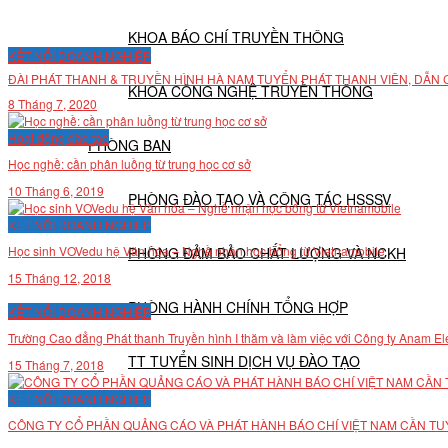
KHOA BÁO CHÍ TRUYỀN THÔNG
KẾT NỐI DOANH NGHIỆP
ĐÀI PHÁT THANH & TRUYỀN HÌNH HÀ NAM TUYỂN PHÁT THANH VIÊN, DẪN
KHOA CÔNG NGHỆ TRUYỀN THÔNG
8 Tháng 7, 2020
Hoạt động đào tạo
PHÒNG BAN
Học nghề: cần phân luồng từ trung học cơ sở
10 Tháng 6, 2019
PHÒNG ĐÀO TẠO VÀ CÔNG TÁC HSSSV
KẾT NỐI DOANH NGHIỆP
Học sinh VOVedu hệ Văn hóa – Nghề nhận học bổng từ Vietnamobile
PHÒNG ĐẢM BẢO CHẤT LƯỢNG VÀ NCKH
15 Tháng 12, 2018
PHÒNG HÀNH CHÍNH TỔNG HỢP
KẾT NỐI DOANH NGHIỆP
Trường Cao đẳng Phát thanh Truyền hình I thăm và làm việc với Công ty Anam E
TT TUYỂN SINH DỊCH VỤ ĐÀO TẠO
15 Tháng 7, 2018
KẾT NỐI DOANH NGHIỆP
NGHIÊN CỨU KHOA HỌC
CÔNG TY CỔ PHẦN QUẢNG CÁO VÀ PHÁT HÀNH BÁO CHÍ VIỆT NAM CẦN TU