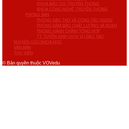
KHOA BÁO CHÍ TRUYỀN THÔNG
KHOA CÔNG NGHỆ TRUYỀN THÔNG
PHÒNG BAN
PHÒNG ĐÀO TẠO VÀ CÔNG TÁC HSSSV
PHÒNG ĐẢM BẢO CHẤT LƯỢNG VÀ NCKH
PHÒNG HÀNH CHÍNH TỔNG HỢP
TT TUYỂN SINH DỊCH VỤ ĐÀO TẠO
NGHIÊN CỨU KHOA HỌC
VĂN BẢN
THƯ VIỆN
© Bản quyền thuộc VOVedu