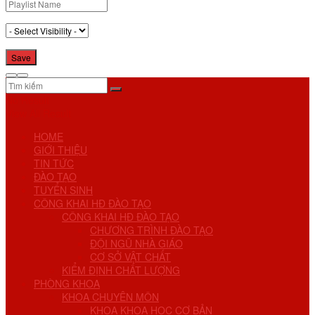
No Result
View All Result
HOME
GIỚI THIỆU
TIN TỨC
ĐÀO TẠO
TUYỂN SINH
CÔNG KHAI HĐ ĐÀO TẠO
CÔNG KHAI HĐ ĐÀO TẠO
CHƯƠNG TRÌNH ĐÀO TẠO
ĐỘI NGŨ NHÀ GIÁO
CƠ SỞ VẬT CHẤT
KIỂM ĐỊNH CHẤT LƯỢNG
PHÒNG KHOA
KHOA CHUYÊN MÔN
KHOA KHOA HỌC CƠ BẢN