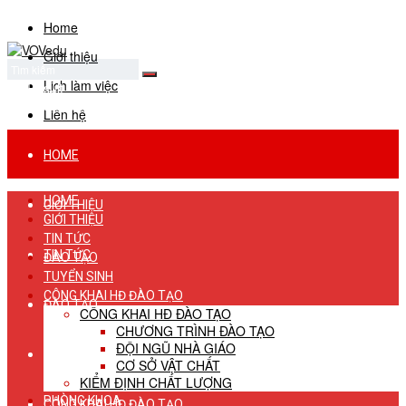
Home
Giới thiệu
Lịch làm việc
No Result
View All Result
Liên hệ
HOME
HOME
GIỚI THIỆU
GIỚI THIỆU
TIN TỨC
TIN TỨC
ĐÀO TẠO
TUYỂN SINH
CÔNG KHAI HĐ ĐÀO TẠO
ĐÀO TẠO
CÔNG KHAI HĐ ĐÀO TẠO
CHƯƠNG TRÌNH ĐÀO TẠO
ĐỘI NGŨ NHÀ GIÁO
TUYỂN SINH
CƠ SỞ VẬT CHẤT
KIỂM ĐỊNH CHẤT LƯỢNG
PHÒNG KHOA
CÔNG KHAI HĐ ĐÀO TẠO