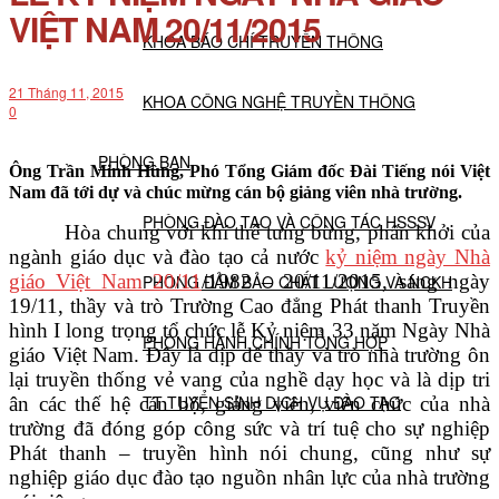
VIỆT NAM 20/11/2015
KHOA BÁO CHÍ TRUYỀN THÔNG
21 Tháng 11, 2015
KHOA CÔNG NGHỆ TRUYỀN THÔNG
0
PHÒNG BAN
Ông Trần Minh Hùng, Phó Tổng Giám đốc Đài Tiếng nói Việt
Nam đã tới dự và chúc mừng cán bộ giảng viên nhà trường.
PHÒNG ĐÀO TẠO VÀ CÔNG TÁC HSSSV
Hòa chung với khí thế tưng bừng, phấn khởi của
ngành giáo dục và đào tạo cả nước
kỷ niệm ngày Nhà
giáo Việt Nam 20/11
/1982 – 20/11/2015, sáng ngày
PHÒNG ĐẢM BẢO CHẤT LƯỢNG VÀ NCKH
19/11, thầy và trò Trường Cao đẳng Phát thanh Truyền
hình I long trọng tổ chức lễ Kỷ niệm 33 năm Ngày Nhà
PHÒNG HÀNH CHÍNH TỔNG HỢP
giáo Việt Nam. Đây là dịp để thầy và trò nhà trường ôn
lại truyền thống vẻ vang của nghề dạy học và là dịp tri
TT TUYỂN SINH DỊCH VỤ ĐÀO TẠO
ân các thế hệ cán bộ, giảng viên, viên chức của nhà
trường đã đóng góp công sức và trí tuệ cho sự nghiệp
Phát thanh – truyền hình nói chung, cũng như sự
NGHIÊN CỨU KHOA HỌC
nghiệp giáo dục đào tạo nguồn nhân lực của nhà trường