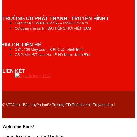
TRƯỜNG CĐ PHÁT THANH - TRUYỀN HÌNH I
Điện thoại: 0246.656.4155 – 02263.847.679
Cơ quan chủ quản: ĐÀI TIẾNG NÓI VIỆT NAM
ĐỊA CHỈ LIÊN HỆ
CS1: 136 Quy Lưu - P. Phủ Lý - Ninh Bình
CS 2: Khu ĐT Lam Hạ - P. Hà Nam - Ninh Bình
LIÊN KẾT
© VOVedu - Bản quyền thuộc Trường CĐ Phát thanh - Truyền hình I
Welcome Back!
Login to your account below