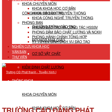
KHOA CHUYÊN MÔN
KHOA KHOA HỌC CƠ BẢN
CÔNG KHAI HĐ ĐÀO TẠO
KHOA BÁO CHÍ TRUYỀN THÔNG
KHOA CÔNG NGHỆ TRUYỀN THÔNG
PHÒNG BAN
CHƯƠNG TRÌNH ĐÀO TẠO
PHÒNG ĐÀO TẠO VÀ CÔNG TÁC HSSSV
PHÒNG ĐẢM BẢO CHẤT LƯỢNG VÀ NCKH
PHÒNG HÀNH CHÍNH TỔNG HỢP
ĐỘI NGŨ NHÀ GIÁO
TT TUYỂN SINH DỊCH VỤ ĐÀO TẠO
NGHIÊN CỨU KHOA HỌC
VĂN BẢN
CƠ SỞ VẬT CHẤT
THƯ VIỆN
KIỂM ĐỊNH CHẤT LƯỢNG
PHÒNG KHOA
KHOA CHUYÊN MÔN
TRƯỜNG CAO ĐẲNG PHÁT
KHOA KHOA HỌC CƠ BẢN