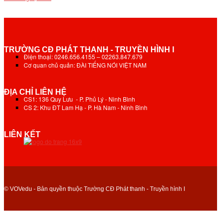
TRƯỜNG CĐ PHÁT THANH - TRUYỀN HÌNH I
Điện thoại: 0246.656.4155 – 02263.847.679
Cơ quan chủ quản: ĐÀI TIẾNG NÓI VIỆT NAM
ĐỊA CHỈ LIÊN HỆ
CS1: 136 Quy Lưu - P. Phủ Lý - Ninh Bình
CS 2: Khu ĐT Lam Hạ - P. Hà Nam - Ninh Bình
LIÊN KẾT
© VOVedu - Bản quyền thuộc Trường CĐ Phát thanh - Truyền hình I