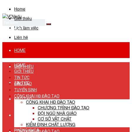
Home
Giới thiệu
Lịch làm việc
No Result
View All Result
Liên hệ
HOME
HOME
GIỚI THIỆU
GIỚI THIỆU
TIN TỨC
TIN TỨC
ĐÀO TẠO
TUYỂN SINH
CÔNG KHAI HĐ ĐÀO TẠO
ĐÀO TẠO
CÔNG KHAI HĐ ĐÀO TẠO
CHƯƠNG TRÌNH ĐÀO TẠO
ĐỘI NGŨ NHÀ GIÁO
TUYỂN SINH
CƠ SỞ VẬT CHẤT
KIỂM ĐỊNH CHẤT LƯỢNG
PHÒNG KHOA
CÔNG KHAI HĐ ĐÀO TẠO