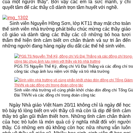
của một người thầy”. Bởi vậy các em là sức mạnh, ý chí
quyết tâm để các thầy cô dành trọn tâm huyết với nghề.
Sinh viên Nguyễn Hồng Sơn, lớp KT11 thay mặt cho toàn
thể sinh viên nhà trường phát biểu chúc mừng các thầy giáo
cô giáo và dành tặng các thầy các cô những bó hoa tươi
thắm thể hiện tình cảm biết ơn chân thành và sự tri ân đến
những người đang hàng ngày dìu dắt các thế hệ sinh viên.
PGS.TS Nguyễn Thế Kỷ, đồng chí Vũ Đại Thắng và các đồng chí tr
công tác chụp ảnh lưu niệm với thầy và trò nhà trường
Sinh viên nhà trường vô cùng phấn khởi chào đón đồng chí Tổng G
Đài TNVN và các đồng chí trong đoàn công tác
Ngày Nhà giáo Việt Nam 20/11 không chỉ là ngày để học
trò bày tỏ lòng biết ơn với thầy cô mà còn là dịp để tình cảm
thầy trò gần gũi thắm thiết hơn. Những tình cảm chân thành
của học trò luôn là món quà có ý nghĩa nhất đối với người
thầy. Có những em dù không còn học nữa nhưng vẫn luôn