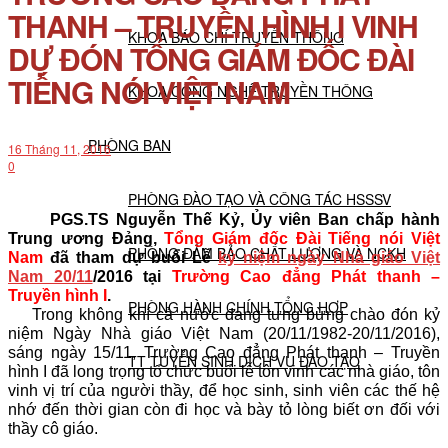
THANH – TRUYỀN HÌNH I VINH
KHOA BÁO CHÍ TRUYỀN THÔNG
DỰ ĐÓN TỔNG GIÁM ĐỐC ĐÀI
TIẾNG NÓI VIỆT NAM
KHOA CÔNG NGHỆ TRUYỀN THÔNG
PHÒNG BAN
16 Tháng 11, 2016
0
PHÒNG ĐÀO TẠO VÀ CÔNG TÁC HSSSV
PGS.TS Nguyễn Thế Kỷ, Ủy viên Ban chấp hành
Trung ương Đảng,
Tổng Giám đốc Đài Tiếng nói Việt
PHÒNG ĐẢM BẢO CHẤT LƯỢNG VÀ NCKH
Nam
đã tham dự buổi Lễ
kỷ niệm ngày Nhà giáo Việt
Nam 20/11
/2016 tại
Trường Cao đẳng Phát thanh –
Truyền hình I
.
PHÒNG HÀNH CHÍNH TỔNG HỢP
Trong không khí cả nước đang tưng bừng chào đón kỷ
niệm Ngày Nhà giáo Việt Nam (20/11/1982-20/11/2016),
sáng ngày 15/11, Trường Cao đẳng Phát thanh – Truyền
TT TUYỂN SINH DỊCH VỤ ĐÀO TẠO
hình I đã long trọng tổ chức buổi lễ tôn vinh các nhà giáo, tôn
vinh vị trí của người thầy, để học sinh, sinh viên các thế hệ
nhớ đến thời gian còn đi học và bày tỏ lòng biết ơn đối với
NGHIÊN CỨU KHOA HỌC
thầy cô giáo.