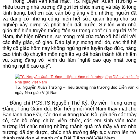
Trong Diễn văn khai mạc, TS. Nguyễn Xuân Trường –
Hiệu trưởng nhà trường đã gửi lời chúc mừng và bày tỏ lòng
kính trọng, biết ơn các cán bộ giảng viên, những người đã
và đang có những cống hiến hết sức quan trọng cho sự
nghiệp xây dựng và phát triển đất nước. Sự tôn vinh nhà
giáo thể hiện truyền thống “tôn sư trọng đạo” cùa người Việt
Nam, thể hiện niềm tin, sự mong mỏi của toàn xã hội đối với
các thầy giáo, cô giáo. Đáp lại sự mong mỏi đó, các thế hệ
thầy cô giáo hôm nay không ngừng rèn luyện đạo đức, nâng
cao trình độ chuyên môn nghiệp vụ để hoàn thành tốt nhiệm
vụ, xứng đáng với vinh dự làm “nghề cao quý nhất trong
những nghề cao quý”.
TS. Nguyễn Xuân Trường – Hiệu trưởng nhà trường đọc Diễn văn kỉ
ngày Nhà giáo Việt Nam
Đồng chí PGS.TS Nguyễn Thế Kỷ, Ủy viên Trung ương
Đảng, Tổng Giám đốc Đài Tiếng nói Việt Nam thay mặt cho
Ban lãnh đạo Đài, các đơn vị trong toàn Đài gửi đến các thầy
cô, cán bộ công chức, viên chức, các em sinh viên toàn
trường lời chúc mừng những thành quả mà thầy và trò nhà
trường đã đạt được, chúc nhà trường tiếp tục vươn lên trở
thành một đơn vị mạnh của Đài Tiếng nói Việt Nam.