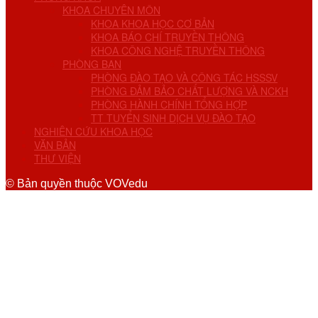
KHOA CHUYÊN MÔN
KHOA KHOA HỌC CƠ BẢN
KHOA BÁO CHÍ TRUYỀN THÔNG
KHOA CÔNG NGHỆ TRUYỀN THÔNG
PHÒNG BAN
PHÒNG ĐÀO TẠO VÀ CÔNG TÁC HSSSV
PHÒNG ĐẢM BẢO CHẤT LƯỢNG VÀ NCKH
PHÒNG HÀNH CHÍNH TỔNG HỢP
TT TUYỂN SINH DỊCH VỤ ĐÀO TẠO
NGHIÊN CỨU KHOA HỌC
VĂN BẢN
THƯ VIỆN
© Bản quyền thuộc VOVedu