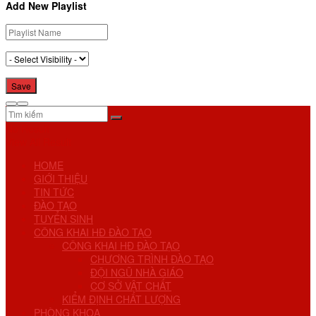
Add New Playlist
No Result
View All Result
HOME
GIỚI THIỆU
TIN TỨC
ĐÀO TẠO
TUYỂN SINH
CÔNG KHAI HĐ ĐÀO TẠO
CÔNG KHAI HĐ ĐÀO TẠO
CHƯƠNG TRÌNH ĐÀO TẠO
ĐỘI NGŨ NHÀ GIÁO
CƠ SỞ VẬT CHẤT
KIỂM ĐỊNH CHẤT LƯỢNG
PHÒNG KHOA