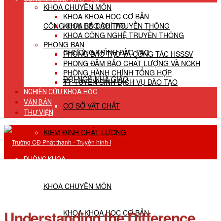
KHOA CHUYÊN MÔN
KHOA KHOA HỌC CƠ BẢN
CÔNG KHAI HĐ ĐÀO TẠO
KHOA BÁO CHÍ TRUYỀN THÔNG
KHOA CÔNG NGHỆ TRUYỀN THÔNG
PHÒNG BAN
CHƯƠNG TRÌNH ĐÀO TẠO
PHÒNG ĐÀO TẠO VÀ CÔNG TÁC HSSSV
PHÒNG ĐẢM BẢO CHẤT LƯỢNG VÀ NCKH
PHÒNG HÀNH CHÍNH TỔNG HỢP
ĐỘI NGŨ NHÀ GIÁO
TT TUYỂN SINH DỊCH VỤ ĐÀO TẠO
NGHIÊN CỨU KHOA HỌC
VĂN BẢN
CƠ SỞ VẬT CHẤT
THƯ VIỆN
KIỂM ĐỊNH CHẤT LƯỢNG
PHÒNG KHOA
KHOA CHUYÊN MÔN
Understanding the Difference
KHOA KHOA HỌC CƠ BẢN