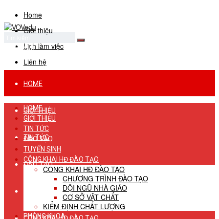
Home
Giới thiệu
Lịch làm việc
No Result
View All Result
Liên hệ
HOME
HOME
GIỚI THIỆU
GIỚI THIỆU
TIN TỨC
TIN TỨC
ĐÀO TẠO
TUYỂN SINH
CÔNG KHAI HĐ ĐÀO TẠO
ĐÀO TẠO
CÔNG KHAI HĐ ĐÀO TẠO
CHƯƠNG TRÌNH ĐÀO TẠO
ĐỘI NGŨ NHÀ GIÁO
TUYỂN SINH
CƠ SỞ VẬT CHẤT
KIỂM ĐỊNH CHẤT LƯỢNG
PHÒNG KHOA
CÔNG KHAI HĐ ĐÀO TẠO