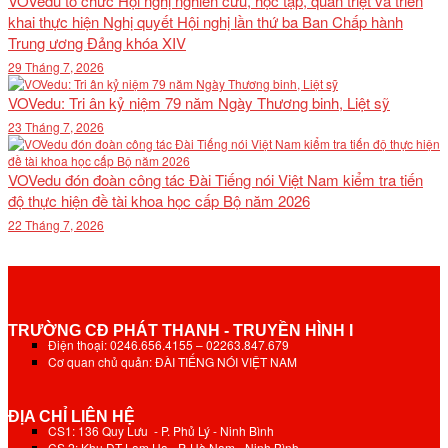
VOVedu tổ chức Hội nghị nghiên cứu, học tập, quán triệt và triển
khai thực hiện Nghị quyết Hội nghị lần thứ ba Ban Chấp hành
Trung ương Đảng khóa XIV
29 Tháng 7, 2026
VOVedu: Tri ân kỷ niệm 79 năm Ngày Thương binh, Liệt sỹ
23 Tháng 7, 2026
VOVedu đón đoàn công tác Đài Tiếng nói Việt Nam kiểm tra tiến
độ thực hiện đề tài khoa học cấp Bộ năm 2026
22 Tháng 7, 2026
TRƯỜNG CĐ PHÁT THANH - TRUYỀN HÌNH I
Điện thoại: 0246.656.4155 – 02263.847.679
Cơ quan chủ quản: ĐÀI TIẾNG NÓI VIỆT NAM
ĐỊA CHỈ LIÊN HỆ
CS1: 136 Quy Lưu - P. Phủ Lý - Ninh Bình
CS 2: Khu ĐT Lam Hạ - P. Hà Nam - Ninh Bình