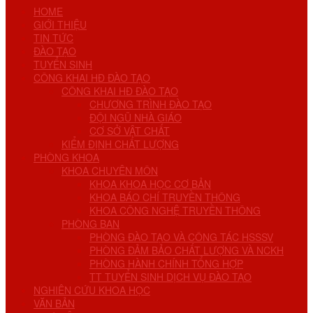
HOME
GIỚI THIỆU
TIN TỨC
ĐÀO TẠO
TUYỂN SINH
CÔNG KHAI HĐ ĐÀO TẠO
CÔNG KHAI HĐ ĐÀO TẠO
CHƯƠNG TRÌNH ĐÀO TẠO
ĐỘI NGŨ NHÀ GIÁO
CƠ SỞ VẬT CHẤT
KIỂM ĐỊNH CHẤT LƯỢNG
PHÒNG KHOA
KHOA CHUYÊN MÔN
KHOA KHOA HỌC CƠ BẢN
KHOA BÁO CHÍ TRUYỀN THÔNG
KHOA CÔNG NGHỆ TRUYỀN THÔNG
PHÒNG BAN
PHÒNG ĐÀO TẠO VÀ CÔNG TÁC HSSSV
PHÒNG ĐẢM BẢO CHẤT LƯỢNG VÀ NCKH
PHÒNG HÀNH CHÍNH TỔNG HỢP
TT TUYỂN SINH DỊCH VỤ ĐÀO TẠO
NGHIÊN CỨU KHOA HỌC
VĂN BẢN