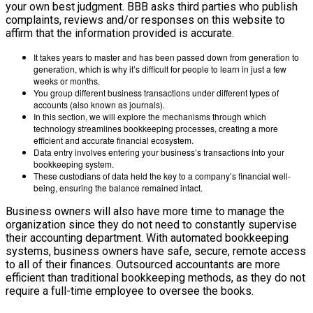
your own best judgment. BBB asks third parties who publish
complaints, reviews and/or responses on this website to
affirm that the information provided is accurate.
It takes years to master and has been passed down from generation to
generation, which is why it’s difficult for people to learn in just a few
weeks or months.
You group different business transactions under different types of
accounts (also known as journals).
In this section, we will explore the mechanisms through which
technology streamlines bookkeeping processes, creating a more
efficient and accurate financial ecosystem.
Data entry involves entering your business’s transactions into your
bookkeeping system.
These custodians of data held the key to a company’s financial well-
being, ensuring the balance remained intact.
Business owners will also have more time to manage the
organization since they do not need to constantly supervise
their accounting department. With automated bookkeeping
systems, business owners have safe, secure, remote access
to all of their finances. Outsourced accountants are more
efficient than traditional bookkeeping methods, as they do not
require a full-time employee to oversee the books.