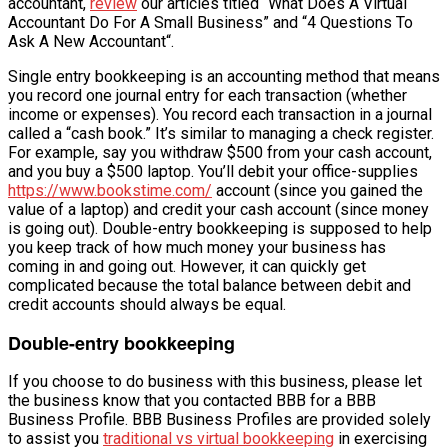
accountant,
review
our articles titled “What Does A Virtual
Accountant Do For A Small Business” and “4 Questions To
VĂN BẢN
Ask A New Accountant“.
Single entry bookkeeping is an accounting method that means
THƯ VIỆN
you record one journal entry for each transaction (whether
income or expenses). You record each transaction in a journal
called a “cash book.” It’s similar to managing a check register.
For example, say you withdraw $500 from your cash account,
and you buy a $500 laptop. You’ll debit your office-supplies
https://www.bookstime.com/
account (since you gained the
value of a laptop) and credit your cash account (since money
is going out). Double-entry bookkeeping is supposed to help
you keep track of how much money your business has
coming in and going out. However, it can quickly get
complicated because the total balance between debit and
credit accounts should always be equal.
Double-entry bookkeeping
If you choose to do business with this business, please let
the business know that you contacted BBB for a BBB
Business Profile. BBB Business Profiles are provided solely
to assist you
traditional vs virtual bookkeeping
in exercising