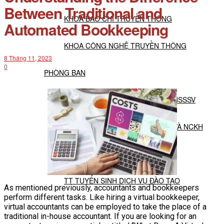
Between Traditional and
KHOA BÁO CHÍ TRUYỀN THÔNG
Automated Bookkeeping
KHOA CÔNG NGHỆ TRUYỀN THÔNG
8 Tháng 11, 2023
0
PHÒNG BAN
PHÒNG ĐÀO TẠO VÀ CÔNG TÁC HSSSV
PHÒNG ĐẢM BẢO CHẤT LƯỢNG VÀ NCKH
PHÒNG HÀNH CHÍNH TỔNG HỢP
TT TUYỂN SINH DỊCH VỤ ĐÀO TẠO
As mentioned previously, accountants and bookkeepers
perform different tasks. Like hiring a virtual bookkeeper,
virtual accountants can be employed to take the place of a
NGHIÊN CỨU KHOA HỌC
traditional in-house accountant. If you are looking for an