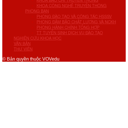
KHOA BÁO CHÍ TRUYỀN THÔNG
KHOA CÔNG NGHỆ TRUYỀN THÔNG
PHÒNG BAN
PHÒNG ĐÀO TẠO VÀ CÔNG TÁC HSSSV
PHÒNG ĐẢM BẢO CHẤT LƯỢNG VÀ NCKH
PHÒNG HÀNH CHÍNH TỔNG HỢP
TT TUYỂN SINH DỊCH VỤ ĐÀO TẠO
NGHIÊN CỨU KHOA HỌC
VĂN BẢN
THƯ VIỆN
© Bản quyền thuộc VOVedu