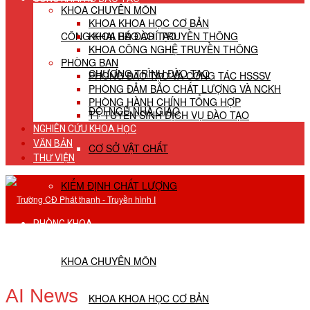
KHOA CHUYÊN MÔN
KHOA KHOA HỌC CƠ BẢN
CÔNG KHAI HĐ ĐÀO TẠO
KHOA BÁO CHÍ TRUYỀN THÔNG
KHOA CÔNG NGHỆ TRUYỀN THÔNG
PHÒNG BAN
CHƯƠNG TRÌNH ĐÀO TẠO
PHÒNG ĐÀO TẠO VÀ CÔNG TÁC HSSSV
PHÒNG ĐẢM BẢO CHẤT LƯỢNG VÀ NCKH
PHÒNG HÀNH CHÍNH TỔNG HỢP
ĐỘI NGŨ NHÀ GIÁO
TT TUYỂN SINH DỊCH VỤ ĐÀO TẠO
NGHIÊN CỨU KHOA HỌC
VĂN BẢN
CƠ SỞ VẬT CHẤT
THƯ VIỆN
KIỂM ĐỊNH CHẤT LƯỢNG
PHÒNG KHOA
KHOA CHUYÊN MÔN
AI News
KHOA KHOA HỌC CƠ BẢN