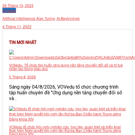
26 Tháng 10, 2023
VĂN BẢN
AI News
Artificial intelligence Alan Turing, AI Beginnings
THƯ VIỆN
4 Tháng 11, 2023
TIN MỚI NHẤT
VOVedu: Tổ chức tập huấn ứng dụng nền tảng chuyển đổi số và trí tuệ
nhân tạo trong giáo dục
5 Tháng 8, 2026
Sáng ngày 04/8/2026, VOVedu tổ chức chương trình
tập huấn chuyên đề "Ứng dụng nền tảng chuyển đổi số
và...
VOVedu tổ chức Hội nghị nghiên cứu, học tập, quán triệt và triển khai
thực hiện Nghị quyết Hội nghị lần thứ ba Ban Chấp hành Trung ương
Đảng khóa XIV