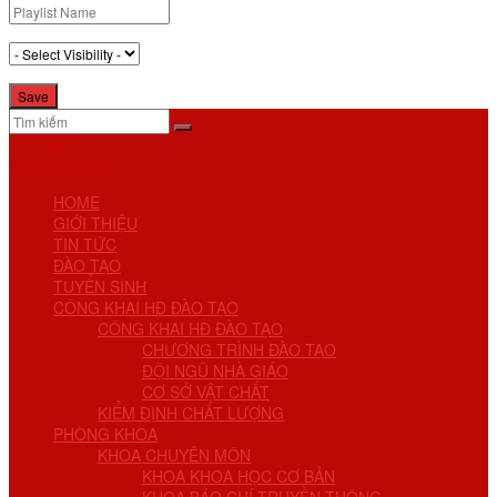
No Result
View All Result
HOME
GIỚI THIỆU
TIN TỨC
ĐÀO TẠO
TUYỂN SINH
CÔNG KHAI HĐ ĐÀO TẠO
CÔNG KHAI HĐ ĐÀO TẠO
CHƯƠNG TRÌNH ĐÀO TẠO
ĐỘI NGŨ NHÀ GIÁO
CƠ SỞ VẬT CHẤT
KIỂM ĐỊNH CHẤT LƯỢNG
PHÒNG KHOA
KHOA CHUYÊN MÔN
KHOA KHOA HỌC CƠ BẢN