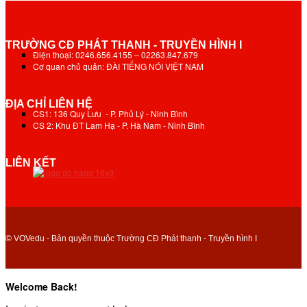
TRƯỜNG CĐ PHÁT THANH - TRUYỀN HÌNH I
Điện thoại: 0246.656.4155 – 02263.847.679
Cơ quan chủ quản: ĐÀI TIẾNG NÓI VIỆT NAM
ĐỊA CHỈ LIÊN HỆ
CS1: 136 Quy Lưu - P. Phủ Lý - Ninh Bình
CS 2: Khu ĐT Lam Hạ - P. Hà Nam - Ninh Bình
LIÊN KẾT
© VOVedu - Bản quyền thuộc Trường CĐ Phát thanh - Truyền hình I
Welcome Back!