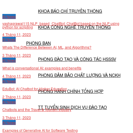
KHOA BÁO CHÍ TRUYỀN THÔNG
AI News
yashagrawal115 NLP_based_ChatBot: ChatBot based on the NLP using
KHOA CÔNG NGHỆ TRUYỀN THÔNG
python for scripting
4 Tháng 11, 2023
AI News
PHÒNG BAN
Whats The Difference Between AI, ML, and Algorithms?
3 Tháng 11, 2023
PHÒNG ĐÀO TẠO VÀ CÔNG TÁC HSSSV
AI News
What is conversational AI: examples and benefits
PHÒNG ĐẢM BẢO CHẤT LƯỢNG VÀ NCKH
4 Tháng 11, 2023
AI News
EduBot: AI Chatbot for Higher Education
PHÒNG HÀNH CHÍNH TỔNG HỢP
2 Tháng 11, 2023
AI News
TT TUYỂN SINH DỊCH VỤ ĐÀO TẠO
Chatbots and the Travel & Tourism Industry
3 Tháng 11, 2023
AI News
NGHIÊN CỨU KHOA HỌC
Examples of Generative AI for Software Testing