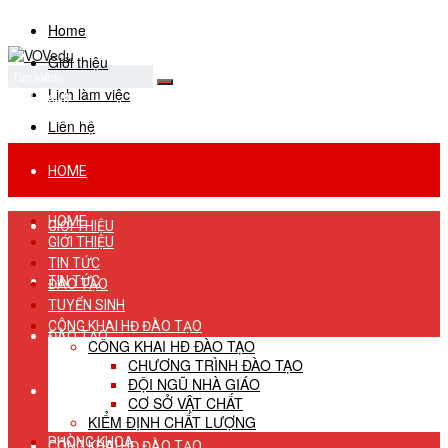
Home
Giới thiệu
Lịch làm việc
No Result
View All Result
Liên hệ
HOME
HOME
GIỚI THIỆU
GIỚI THIỆU
TIN TỨC
TIN TỨC
ĐÀO TẠO
TUYỂN SINH
CÔNG KHAI HĐ ĐÀO TẠO
ĐÀO TẠO
CÔNG KHAI HĐ ĐÀO TẠO
CHƯƠNG TRÌNH ĐÀO TẠO
ĐỘI NGŨ NHÀ GIÁO
TUYỂN SINH
CƠ SỞ VẬT CHẤT
KIỂM ĐỊNH CHẤT LƯỢNG
PHÒNG KHOA
CÔNG KHAI HĐ ĐÀO TẠO