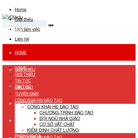
Home
Giới thiệu
Lịch làm việc
No Result
View All Result
Liên hệ
HOME
HOME
GIỚI THIỆU
GIỚI THIỆU
TIN TỨC
TIN TỨC
ĐÀO TẠO
TUYỂN SINH
CÔNG KHAI HĐ ĐÀO TẠO
ĐÀO TẠO
CÔNG KHAI HĐ ĐÀO TẠO
CHƯƠNG TRÌNH ĐÀO TẠO
ĐỘI NGŨ NHÀ GIÁO
TUYỂN SINH
CƠ SỞ VẬT CHẤT
KIỂM ĐỊNH CHẤT LƯỢNG
PHÒNG KHOA
CÔNG KHAI HĐ ĐÀO TẠO