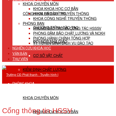
KHOA CHUYÊN MÔN
KHOA KHOA HỌC CƠ BẢN
CÔNG KHAI HĐ ĐÀO TẠO
KHOA BÁO CHÍ TRUYỀN THÔNG
KHOA CÔNG NGHỆ TRUYỀN THÔNG
PHÒNG BAN
CHƯƠNG TRÌNH ĐÀO TẠO
PHÒNG ĐÀO TẠO VÀ CÔNG TÁC HSSSV
PHÒNG ĐẢM BẢO CHẤT LƯỢNG VÀ NCKH
PHÒNG HÀNH CHÍNH TỔNG HỢP
ĐỘI NGŨ NHÀ GIÁO
TT TUYỂN SINH DỊCH VỤ ĐÀO TẠO
NGHIÊN CỨU KHOA HỌC
VĂN BẢN
CƠ SỞ VẬT CHẤT
THƯ VIỆN
KIỂM ĐỊNH CHẤT LƯỢNG
PHÒNG KHOA
KHOA CHUYÊN MÔN
Cổng thông tin HSSV
KHOA KHOA HỌC CƠ BẢN