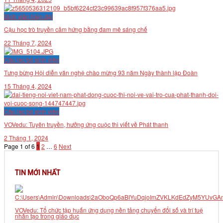
VĂN BẢN
Sinh viên hiện đại
Cậu học trò truyền cảm hứng bằng đam mê sáng chế
THƯ VIỆN
22 Tháng 7, 2024
Câu lạc bộ sinh viên
Tưng bừng Hội diễn văn nghệ chào mừng 93 năm Ngày thành lập Đoàn
15 Tháng 4, 2024
Câu lạc bộ sinh viên
VOVedu: Tuyên truyền, hưởng ứng cuộc thi viết về Phát thanh
2 Tháng 1, 2024
Page 1 of 6
1
2
…
6
Next
TIN MỚI NHẤT
VOVedu: Tổ chức tập huấn ứng dụng nền tảng chuyển đổi số và trí tuệ
nhân tạo trong giáo dục