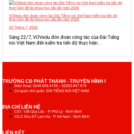
VOVedu đón đoàn công tác Đài Tiếng nói Việt Nam kiểm tra tiến độ
thực hiện đề tài khoa học cấp Bộ năm 2026
22 Tháng 7, 2026
Sáng 22/7, VOVedu đón đoàn công tác của Đài Tiếng
nói Việt Nam đến kiểm tra tiến độ thực hiện...
TRƯỜNG CĐ PHÁT THANH - TRUYỀN HÌNH I
Điện thoại: 0246.656.4155 – 02263.847.679
Cơ quan chủ quản: ĐÀI TIẾNG NÓI VIỆT NAM
ĐỊA CHỈ LIÊN HỆ
CS1: 136 Quy Lưu - P. Phủ Lý - Ninh Bình
CS 2: Khu ĐT Lam Hạ - P. Hà Nam - Ninh Bình
LIÊN KẾT