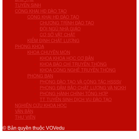
TUYỂN SINH
CÔNG KHAI HĐ ĐÀO TẠO
CÔNG KHAI HĐ ĐÀO TẠO
CHƯƠNG TRÌNH ĐÀO TẠO
ĐỘI NGŨ NHÀ GIÁO
CƠ SỞ VẬT CHẤT
KIỂM ĐỊNH CHẤT LƯỢNG
PHÒNG KHOA
KHOA CHUYÊN MÔN
KHOA KHOA HỌC CƠ BẢN
KHOA BÁO CHÍ TRUYỀN THÔNG
KHOA CÔNG NGHỆ TRUYỀN THÔNG
PHÒNG BAN
PHÒNG ĐÀO TẠO VÀ CÔNG TÁC HSSSV
PHÒNG ĐẢM BẢO CHẤT LƯỢNG VÀ NCKH
PHÒNG HÀNH CHÍNH TỔNG HỢP
TT TUYỂN SINH DỊCH VỤ ĐÀO TẠO
NGHIÊN CỨU KHOA HỌC
VĂN BẢN
THƯ VIỆN
© Bản quyền thuộc VOVedu