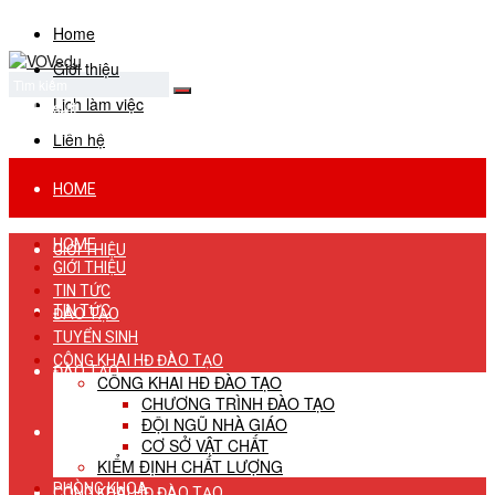
Home
Giới thiệu
Lịch làm việc
No Result
View All Result
Liên hệ
HOME
HOME
GIỚI THIỆU
GIỚI THIỆU
TIN TỨC
TIN TỨC
ĐÀO TẠO
TUYỂN SINH
CÔNG KHAI HĐ ĐÀO TẠO
ĐÀO TẠO
CÔNG KHAI HĐ ĐÀO TẠO
CHƯƠNG TRÌNH ĐÀO TẠO
ĐỘI NGŨ NHÀ GIÁO
TUYỂN SINH
CƠ SỞ VẬT CHẤT
KIỂM ĐỊNH CHẤT LƯỢNG
PHÒNG KHOA
CÔNG KHAI HĐ ĐÀO TẠO