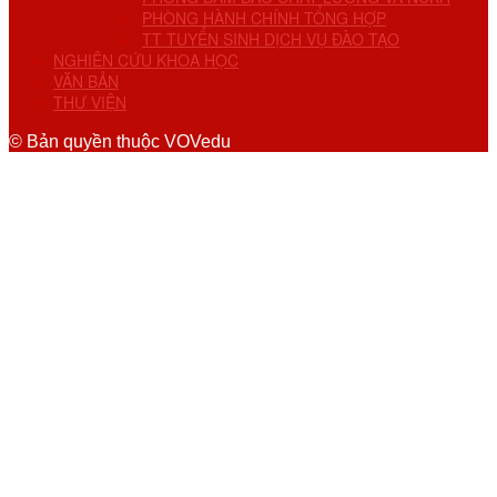
PHÒNG HÀNH CHÍNH TỔNG HỢP
TT TUYỂN SINH DỊCH VỤ ĐÀO TẠO
NGHIÊN CỨU KHOA HỌC
VĂN BẢN
THƯ VIỆN
© Bản quyền thuộc VOVedu