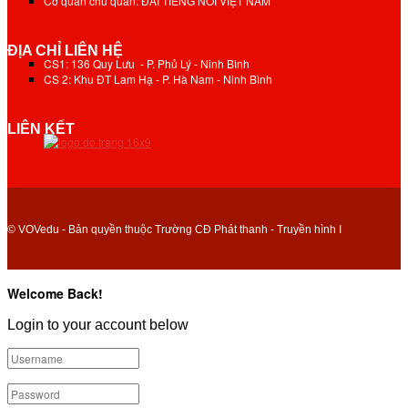
Cơ quan chủ quản: ĐÀI TIẾNG NÓI VIỆT NAM
ĐỊA CHỈ LIÊN HỆ
CS1: 136 Quy Lưu - P. Phủ Lý - Ninh Bình
CS 2: Khu ĐT Lam Hạ - P. Hà Nam - Ninh Bình
LIÊN KẾT
© VOVedu - Bản quyền thuộc Trường CĐ Phát thanh - Truyền hình I
Welcome Back!
Login to your account below