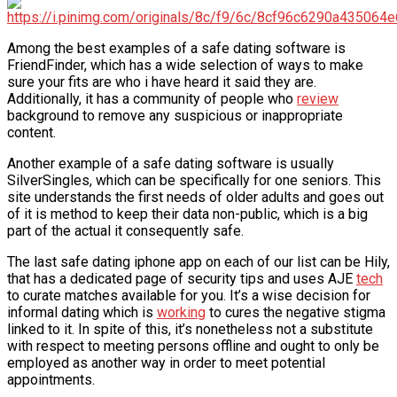
VĂN BẢN
Among the best examples of a safe dating software is
FriendFinder, which has a wide selection of ways to make
THƯ VIỆN
sure your fits are who i have heard it said they are.
Additionally, it has a community of people who
review
background to remove any suspicious or inappropriate
content.
Another example of a safe dating software is usually
SilverSingles, which can be specifically for one seniors. This
site understands the first needs of older adults and goes out
of it is method to keep their data non-public, which is a big
part of the actual it consequently safe.
The last safe dating iphone app on each of our list can be Hily,
that has a dedicated page of security tips and uses AJE
tech
to curate matches available for you. It’s a wise decision for
informal dating which is
working
to cures the negative stigma
linked to it. In spite of this, it’s nonetheless not a substitute
with respect to meeting persons offline and ought to only be
employed as another way in order to meet potential
appointments.