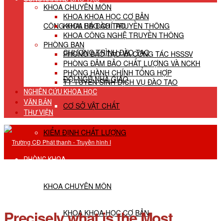
KHOA CHUYÊN MÔN
KHOA KHOA HỌC CƠ BẢN
CÔNG KHAI HĐ ĐÀO TẠO
KHOA BÁO CHÍ TRUYỀN THÔNG
KHOA CÔNG NGHỆ TRUYỀN THÔNG
PHÒNG BAN
CHƯƠNG TRÌNH ĐÀO TẠO
PHÒNG ĐÀO TẠO VÀ CÔNG TÁC HSSSV
PHÒNG ĐẢM BẢO CHẤT LƯỢNG VÀ NCKH
PHÒNG HÀNH CHÍNH TỔNG HỢP
ĐỘI NGŨ NHÀ GIÁO
TT TUYỂN SINH DỊCH VỤ ĐÀO TẠO
NGHIÊN CỨU KHOA HỌC
VĂN BẢN
CƠ SỞ VẬT CHẤT
THƯ VIỆN
KIỂM ĐỊNH CHẤT LƯỢNG
PHÒNG KHOA
KHOA CHUYÊN MÔN
Precisely what is the Most
KHOA KHOA HỌC CƠ BẢN