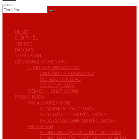
No Result
View All Result
HOME
GIỚI THIỆU
TIN TỨC
ĐÀO TẠO
TUYỂN SINH
CÔNG KHAI HĐ ĐÀO TẠO
CÔNG KHAI HĐ ĐÀO TẠO
CHƯƠNG TRÌNH ĐÀO TẠO
ĐỘI NGŨ NHÀ GIÁO
CƠ SỞ VẬT CHẤT
KIỂM ĐỊNH CHẤT LƯỢNG
PHÒNG KHOA
KHOA CHUYÊN MÔN
KHOA KHOA HỌC CƠ BẢN
KHOA BÁO CHÍ TRUYỀN THÔNG
KHOA CÔNG NGHỆ TRUYỀN THÔNG
PHÒNG BAN
PHÒNG ĐÀO TẠO VÀ CÔNG TÁC HSSSV
PHÒNG ĐẢM BẢO CHẤT LƯỢNG VÀ NCKH