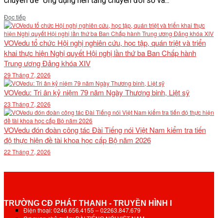
chuyên đề "Ứng dụng nền tảng chuyển đổi số và...
Details
Đọc tiếp
VOVedu tổ chức Hội nghị nghiên cứu, học tập, quán triệt và triển
khai thực hiện Nghị quyết Hội nghị lần thứ ba Ban Chấp hành
Trung ương Đảng khóa XIV
29 Tháng 7, 2026
VOVedu: Tri ân kỷ niệm 79 năm Ngày Thương binh, Liệt sỹ
23 Tháng 7, 2026
VOVedu đón đoàn công tác Đài Tiếng nói Việt Nam kiểm tra tiến
độ thực hiện đề tài khoa học cấp Bộ năm 2026
22 Tháng 7, 2026
TRƯỜNG CĐ PHÁT THANH - TRUYỀN HÌNH I
Điện thoại: 0246.656.4155 – 02263.847.679