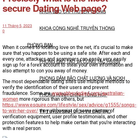
secure Dating Web page?
KHOA BÁO CHÍ TRUYỀN THÔNG
11 Tháng 5, 2023
KHOA CÔNG NGHỆ TRUYỀN THÔNG
0
PHÒNG BAN
When it comes to locating love on the net, it’s crucial to make
sure that you happen to be using a safe site. After each and
every one, attackers and scammers can easily very easily
PHÒNG ĐÀO TẠO VÀ CÔNG TÁC HSSSV
sign up for a forex account to steal your own information and
also attempt to con you away of money.
PHÒNG ĐẢM BẢO CHẤT LƯỢNG VÀ NCKH
The most dependable dating sites use multiple methods to
verify the identification of their users and prevent
fraudulence. Some are
www.ohheyladies.com/australian-
PHÒNG HÀNH CHÍNH TỔNG HỢP
women
more rigorous than others, but
https://www.esquire.com/lifestyle/sex/advice/g1555/songs-
to-win-her-over/
they all consist of some mixture of
TT TUYỂN SINH DỊCH VỤ ĐÀO TẠO
verification equipment, user profile testimonials, and other
protection features to help make certain that you’re interacting
with a real person.
NGHIÊN CỨU KHOA HỌC