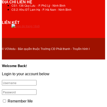
ĐỊA CHỈ LIÊN HỆ
CS1: 136 Quy Lưu - P. Phủ Lý - Ninh Bình
CS 2: Khu ĐT Lam Hạ - P. Hà Nam - Ninh Bình
LIÊN KẾT
© VOVedu - Bản quyền thuộc Trường CĐ Phát thanh - Truyền hình I
Welcome Back!
Login to your account below
Remember Me