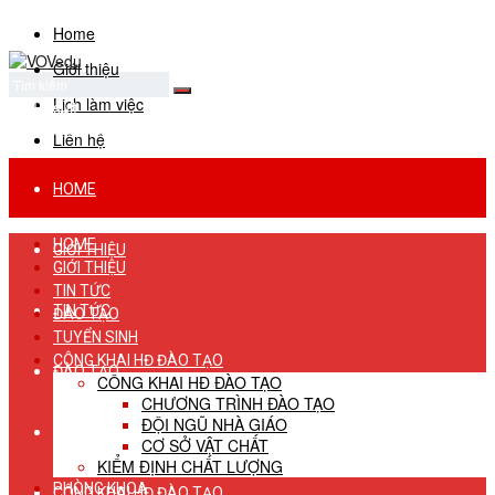
Home
Giới thiệu
Lịch làm việc
No Result
View All Result
Liên hệ
HOME
HOME
GIỚI THIỆU
GIỚI THIỆU
TIN TỨC
TIN TỨC
ĐÀO TẠO
TUYỂN SINH
CÔNG KHAI HĐ ĐÀO TẠO
ĐÀO TẠO
CÔNG KHAI HĐ ĐÀO TẠO
CHƯƠNG TRÌNH ĐÀO TẠO
ĐỘI NGŨ NHÀ GIÁO
TUYỂN SINH
CƠ SỞ VẬT CHẤT
KIỂM ĐỊNH CHẤT LƯỢNG
PHÒNG KHOA
CÔNG KHAI HĐ ĐÀO TẠO