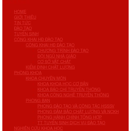
View All Result
HOME
GIỚI THIỆU
TIN TỨC
ĐÀO TẠO
TUYỂN SINH
CÔNG KHAI HĐ ĐÀO TẠO
CÔNG KHAI HĐ ĐÀO TẠO
CHƯƠNG TRÌNH ĐÀO TẠO
ĐỘI NGŨ NHÀ GIÁO
CƠ SỞ VẬT CHẤT
KIỂM ĐỊNH CHẤT LƯỢNG
PHÒNG KHOA
KHOA CHUYÊN MÔN
KHOA KHOA HỌC CƠ BẢN
KHOA BÁO CHÍ TRUYỀN THÔNG
KHOA CÔNG NGHỆ TRUYỀN THÔNG
PHÒNG BAN
PHÒNG ĐÀO TẠO VÀ CÔNG TÁC HSSSV
PHÒNG ĐẢM BẢO CHẤT LƯỢNG VÀ NCKH
PHÒNG HÀNH CHÍNH TỔNG HỢP
TT TUYỂN SINH DỊCH VỤ ĐÀO TẠO
NGHIÊN CỨU KHOA HỌC