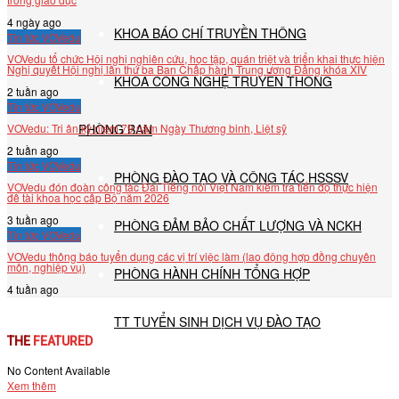
4 ngày ago
KHOA BÁO CHÍ TRUYỀN THÔNG
Tin tức VOVedu
VOVedu tổ chức Hội nghị nghiên cứu, học tập, quán triệt và triển khai thực hiện
Nghị quyết Hội nghị lần thứ ba Ban Chấp hành Trung ương Đảng khóa XIV
KHOA CÔNG NGHỆ TRUYỀN THÔNG
2 tuần ago
Tin tức VOVedu
VOVedu: Tri ân kỷ niệm 79 năm Ngày Thương binh, Liệt sỹ
PHÒNG BAN
2 tuần ago
Tin tức VOVedu
PHÒNG ĐÀO TẠO VÀ CÔNG TÁC HSSSV
VOVedu đón đoàn công tác Đài Tiếng nói Việt Nam kiểm tra tiến độ thực hiện
đề tài khoa học cấp Bộ năm 2026
3 tuần ago
PHÒNG ĐẢM BẢO CHẤT LƯỢNG VÀ NCKH
Tin tức VOVedu
VOVedu thông báo tuyển dụng các vị trí việc làm (lao động hợp đồng chuyên
môn, nghiệp vụ)
PHÒNG HÀNH CHÍNH TỔNG HỢP
4 tuần ago
TT TUYỂN SINH DỊCH VỤ ĐÀO TẠO
THE
FEATURED
No Content Available
NGHIÊN CỨU KHOA HỌC
Xem thêm