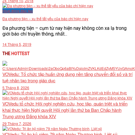
24 Tháng 10, 2018
Hoạt động đào tạo
Đa phương tiện – xu thế tất yếu của báo chí hiện nay
Đa phương tiện – cụm từ nay hiện nay không còn xa lạ trong
giới báo chí truyền thông, nhất...
14 Tháng 5, 2019
THE
HOTTEST
VOVedu: Tổ chức tập huấn ứng dụng nền tảng chuyển đổi số và trí
tuệ nhân tạo trong giáo dục
5 Tháng 8, 2026
VOVedu tổ chức Hội nghị nghiên cứu, học tập, quán triệt và triển
khai thực hiện Nghị quyết Hội nghị lần thứ ba Ban Chấp hành
Trung ương Đảng khóa XIV
29 Tháng 7, 2026
VOVedu: Tri ân kỷ niệm 79 năm Ngày Thương binh, Liệt sỹ