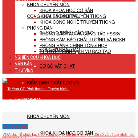
KHOA CHUYÊN MÔN
KHOA KHOA HỌC CƠ BẢN
CÔNG KHAI HĐ ĐÀO TẠO
KHOA BÁO CHÍ TRUYỀN THÔNG
KHOA CÔNG NGHỆ TRUYỀN THÔNG
PHÒNG BAN
CHƯƠNG TRÌNH ĐÀO TẠO
PHÒNG ĐÀO TẠO VÀ CÔNG TÁC HSSSV
PHÒNG ĐẢM BẢO CHẤT LƯỢNG VÀ NCKH
PHÒNG HÀNH CHÍNH TỔNG HỢP
ĐỘI NGŨ NHÀ GIÁO
TT TUYỂN SINH DỊCH VỤ ĐÀO TẠO
NGHIÊN CỨU KHOA HỌC
VĂN BẢN
CƠ SỞ VẬT CHẤT
THƯ VIỆN
KIỂM ĐỊNH CHẤT LƯỢNG
PHÒNG KHOA
KHOA CHUYÊN MÔN
Tin tức VOVedu
KHOA KHOA HỌC CƠ BẢN
VOVedu: Tổ chức tập huấn ứng dụng nền tảng chuyển đổi số và trí tuệ nhân tạo
trong giáo dục