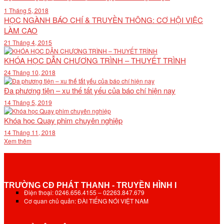
1 Tháng 5, 2018
HỌC NGÀNH BÁO CHÍ & TRUYỀN THÔNG: CƠ HỘI VIỆC
LÀM CAO
21 Tháng 4, 2015
KHÓA HỌC DẪN CHƯƠNG TRÌNH – THUYẾT TRÌNH
24 Tháng 10, 2018
Đa phương tiện – xu thế tất yếu của báo chí hiện nay
14 Tháng 5, 2019
Khóa học Quay phim chuyên nghiệp
14 Tháng 11, 2018
Xem thêm
TRƯỜNG CĐ PHÁT THANH - TRUYỀN HÌNH I
Điện thoại: 0246.656.4155 – 02263.847.679
Cơ quan chủ quản: ĐÀI TIẾNG NÓI VIỆT NAM